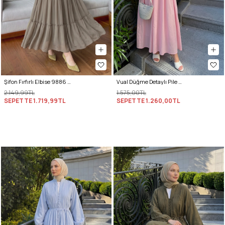
Şifon Fırfırlı Elbise 9886 - HAKİ
Vual Düğme Detaylı Pile Elbise 5007 - PEMBE
2.149,99TL
1.575,00TL
SEPETTE
1.719,99TL
SEPETTE
1.260,00TL