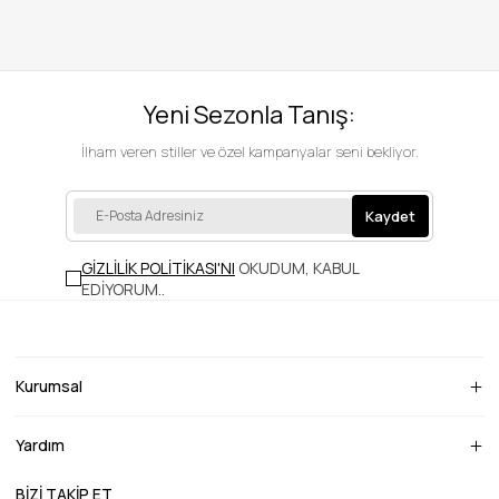
Yeni Sezonla Tanış:
İlham veren stiller ve özel kampanyalar seni bekliyor.
Kaydet
GİZLİLİK POLİTİKASI'NI
OKUDUM, KABUL
EDİYORUM.
.
Kurumsal
Yardım
BİZİ TAKİP ET