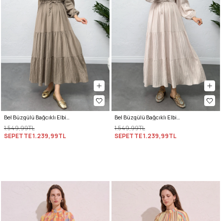
Bel Büzgülü Bağcıklı Elbise 0081 - HAKİ
Bel Büzgülü Bağcıklı Elbise 0081 - EKRU
1.549,99TL
1.549,99TL
SEPETTE
1.239,99TL
SEPETTE
1.239,99TL