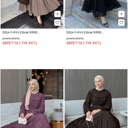
Şifon Fırfırlı Elbise 9886 - VİZON
Şifon Fırfırlı Elbise 9886 - SİYAH
2.149,99TL
2.149,99TL
SEPETTE
1.719,99TL
SEPETTE
1.719,99TL