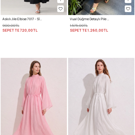
Askılı Jile Elbise 7017 - SİYAH
Vual Düğme Detaylı Pile Elbise 5007 - ACI KAHVE
900,00TL
1.575,00TL
SEPETTE
720,00TL
SEPETTE
1.260,00TL