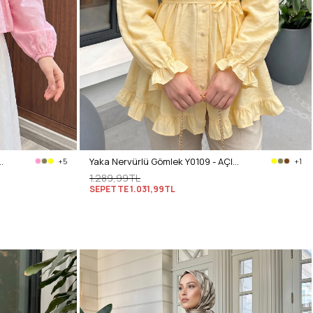
ü Gömlek Y0099 - AÇIK PEMBE
Yaka Nervürlü Gömlek Y0109 - AÇIK SARI
+5
+1
1.289,99TL
SEPETTE
1.031,99TL