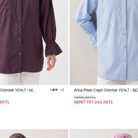
Arka Pileli Cepli Gömlek Y0147 - MÜRDÜM
Arka Pile
+3
1.555,00TL
,00TL
SEPETTE
1.244,00TL