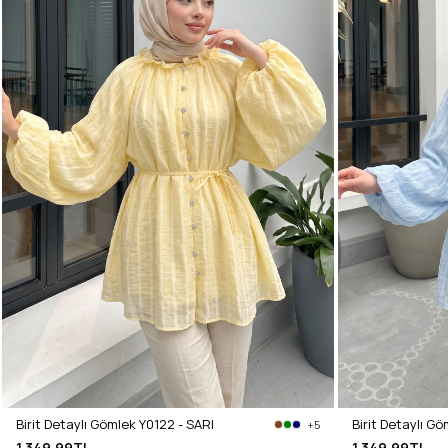
Birit Detaylı Gömlek Y0122 - SARI
+5
1.349,99TL
1.349,99TL