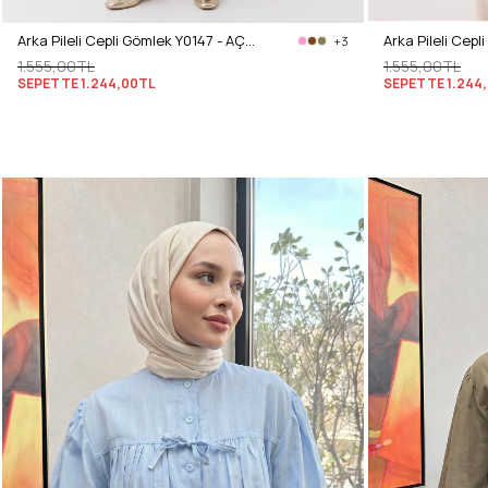
Arka Pileli Cepli Gömlek Y0147 - AÇIK HAKİ
+3
1.555,00TL
1.555,00TL
SEPETTE
1.244,00TL
SEPETTE
1.244