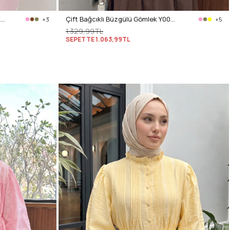
Arka Pileli Cepli Gömlek Y0147 - AÇIK PEMBE
Çift Bağcıklı Büzgülü Gömlek Y0099 - AÇIK SARI
+3
+5
1.329,99TL
SEPETTE
1.063,99TL