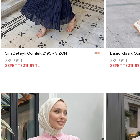
Sim Detaylı Gömlek 2195 - VİZON
Basic Klasik Gö
389,99TL
389,99TL
SEPETTE
311,99TL
SEPETTE
311,9