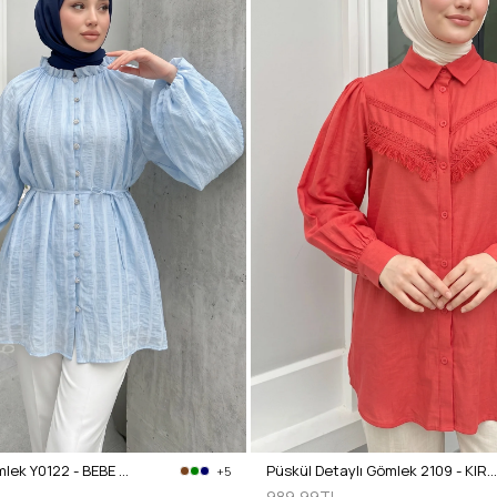
Birit Detaylı Gömlek Y0122 - BEBE MAVİSİ
Püskül Detaylı Gömlek 2109 - KIRMIZI
+5
989,99TL