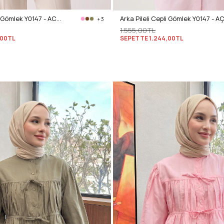
Arka Pileli Cepli Gömlek Y0147 - ACI KAHVE
+3
1.555,00TL
,00TL
SEPETTE
1.244,00TL