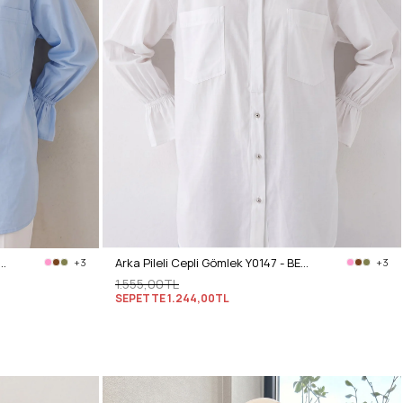
li Cepli Gömlek Y0147 - BEBE MAVİSİ
Arka Pileli Cepli Gömlek Y0147 - BEYAZ
+3
+3
1.555,00TL
SEPETTE
1.244,00TL