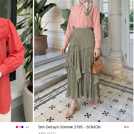
Sim Detaylı Gömlek 2195 - SOMON
+1
389,99TL