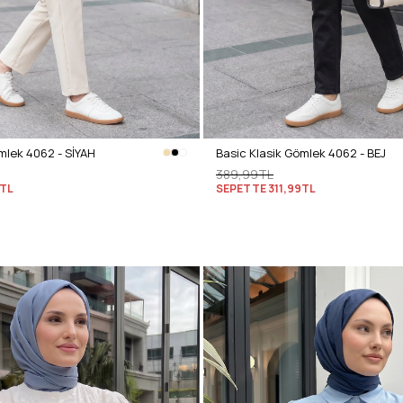
mlek 4062 - SİYAH
Basic Klasik Gömlek 4062 - BEJ
389,99TL
9TL
SEPETTE
311,99TL