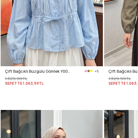
Çift Bağcıklı Büzgülü Gömlek Y0099 - BEBE MAVİSİ
+5
1.329,99TL
1.329,99TL
SEPETTE
1.063,99TL
SEPETTE
1.063