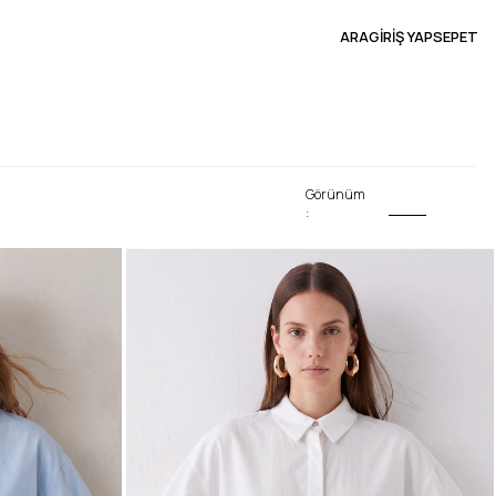
ARA
GİRİŞ YAP
SEPET
Görünüm
: