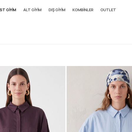
ST GIYIM
ALT GIYIM
DIŞ GIYIM
KOMBINLER
OUTLET