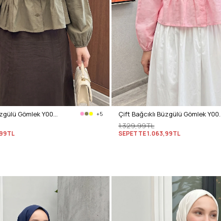
Çift Bağcıklı Büzgülü Gömlek Y0099 - AÇIK HAKİ
Çift Bağcıklı Büzgül
+5
1.329,99TL
,99TL
SEPETTE
1.063,99TL