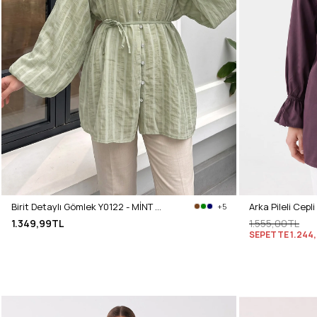
Birit Detaylı Gömlek Y0122 - MİNT YEŞİLİ
+5
1.349,99TL
1.555,00TL
SEPETTE
1.244