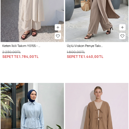
Keten İkili Takım Y0155 - EKRU
Üçlü Viskon Penye Takım 13205 - VİZON
2.230,00TL
1.800,00TL
SEPETTE
1.784,00TL
SEPETTE
1.440,00TL