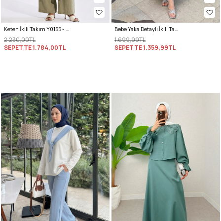
Keten İkili Takım Y0155 - AÇIK HAKİ
Bebe Yaka Detaylı İkili Takım Y0141 - İNDİGO
2.230,00TL
1.699,99TL
SEPETTE
1.784,00TL
SEPETTE
1.359,99TL