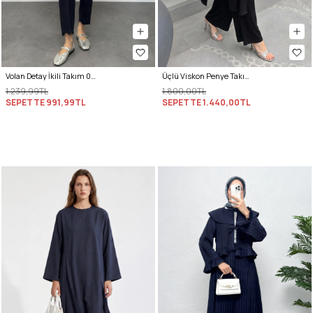
Volan Detay İkili Takım 0071 - LACİVERT
Üçlü Viskon Penye Takım 13205 - SİYAH
1.239,99TL
1.800,00TL
SEPETTE
991,99TL
SEPETTE
1.440,00TL