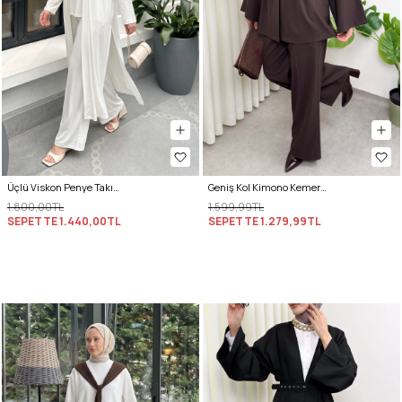
Üçlü Viskon Penye Takım 13205 - KREM
Geniş Kol Kimono Kemerli Pantolon Takım 0047 - KAHVERENGİ
1.800,00TL
1.599,99TL
SEPETTE
1.440,00TL
SEPETTE
1.279,99TL