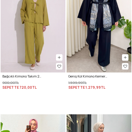
Bağcıklı Kimono Takım 26610 - YAĞ YEŞİLİ
Geniş Kol Kimono Kemerli Pantolon Takım 0047 - LACİVERT
900,00TL
1.599,99TL
SEPETTE
720,00TL
SEPETTE
1.279,99TL