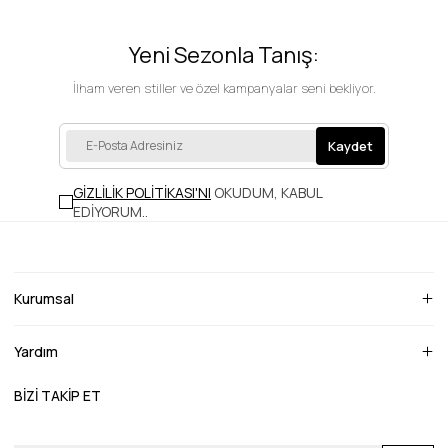
Yeni Sezonla Tanış:
İlham veren stiller ve özel kampanyalar seni bekliyor.
Kaydet
GİZLİLİK POLİTİKASI'NI
OKUDUM, KABUL
EDİYORUM.
.
Kurumsal
Yardım
BİZİ TAKİP ET