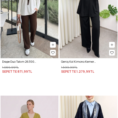
Drape Duo Takım 263006 - KOYU KAHVE
Geniş Kol Kimono Kemerli Pantolon Takım 0047 - SİYAH
1.089,99TL
1.599,99TL
SEPETTE
871,99TL
SEPETTE
1.279,99TL