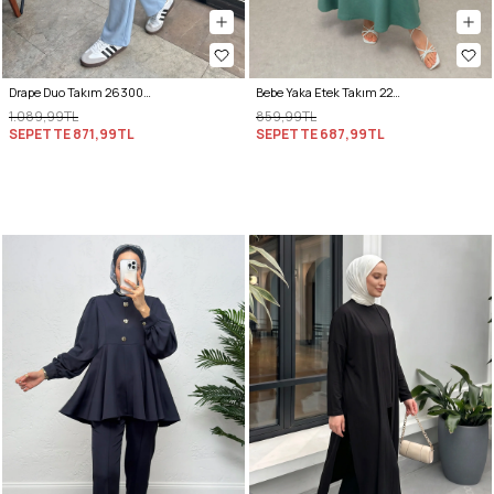
Drape Duo Takım 263006 - BEBE MAVİSİ
Bebe Yaka Etek Takım 2255 - MİNT YEŞİLİ
1.089,99TL
859,99TL
SEPETTE
871,99TL
SEPETTE
687,99TL