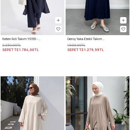
Keten İkili Takım Y0155 - LACİVERT
Geniş Yaka Etekli Takım Y0091 - LACİVERT
2.230,00TL
1.599,99TL
SEPETTE
1.784,00TL
SEPETTE
1.279,99TL