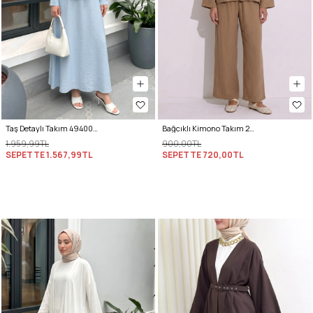
Taş Detaylı Takım 494004 - BEBE MAVİSİ
Bağcıklı Kimono Takım 26610 - BİSKÜVİ
1.959,99TL
900,00TL
SEPETTE
1.567,99TL
SEPETTE
720,00TL