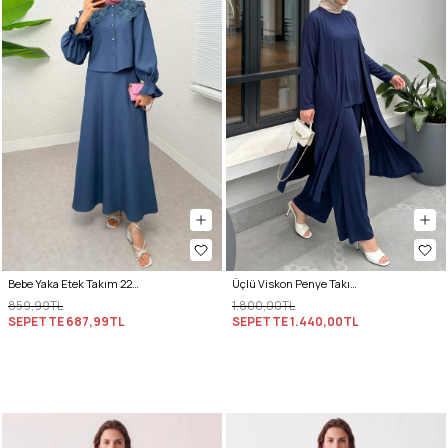
Bebe Yaka Etek Takım 2255 - İNDİGO
Üçlü Viskon Penye Takım 13205 - LACİVERT
859,99TL
1.800,00TL
SEPETTE
687,99TL
SEPETTE
1.440,00TL