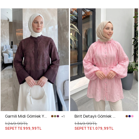
Garnili Midi Gömlek Y0138 - MÜRDÜM
Birit Detaylı Gömlek Y0122 - PEMBE
+1
1.249,99TL
1.349,99TL
SEPETTE
999,99TL
SEPETTE
1.079,99TL