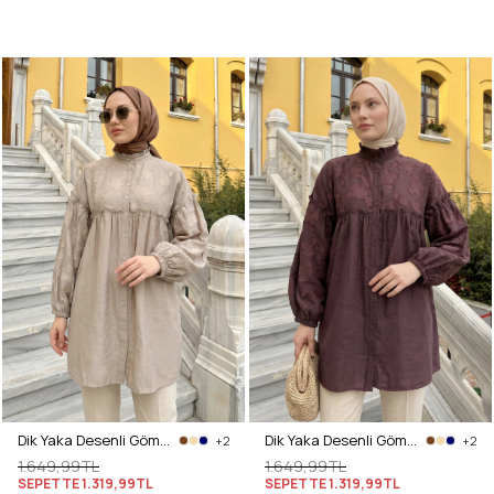
Dik Yaka Desenli Gömlek Y0112 - BEJ
Dik Yaka Desenli Gömlek Y0112 - MÜRDÜM
+2
+2
1.649,99TL
1.649,99TL
SEPETTE
1.319,99TL
SEPETTE
1.319,99TL