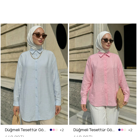
Düğmeli Tesettür Gömlek 612137 - BEBE MAVİSİ
Düğmeli Tesettür Gömlek 612137 - PEMBE
+2
+2
449,99TL
449,99TL