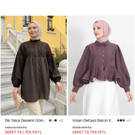
Dik Yaka Desenli Gömlek Y0112 - ACI KAHVE
Volan Detaylı Balon Kol Gömlek Y0095 - MÜRDÜM
+2
+1
1.649,99TL
998,99TL
SEPETTE
1.319,99TL
SEPETTE
799,19TL