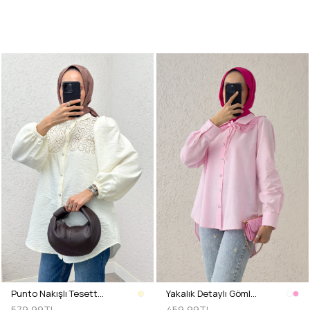
Punto Nakışlı Tesettür Gömlek 2241 - KREM
Yakalık Detaylı Gömlek 2214 - PEMBE
579,99TL
459,99TL