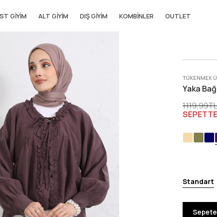
ST GIYIM
ALT GIYIM
DIŞ GIYIM
KOMBINLER
OUTLET
TÜKENMEK 
Yaka Bağc
1.119,99T
SEPETT
Standart
Sepete