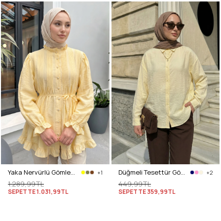
Yaka Nervürlü Gömlek Y0109 - AÇIK SARI
Düğmeli Tesettür Gömlek 612137 - SARI
+1
+2
1.289,99TL
449,99TL
SEPETTE
1.031,99TL
SEPETTE
359,99TL