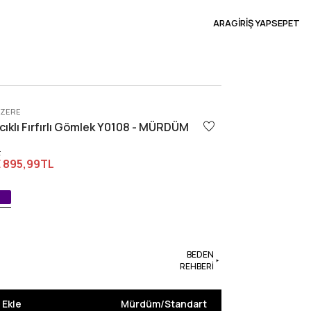
ARA
GİRİŞ YAP
SEPET
ÜZERE
ıklı Fırfırlı Gömlek Y0108 - MÜRDÜM
L
E
895,99TL
BEDEN
REHBERİ
 Ekle
Mürdüm
/
Standart