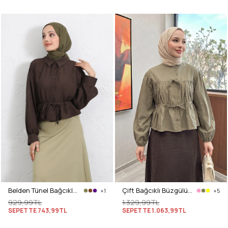
Belden Tünel Bağcıklı Gömlek Y0117 - KAHVERENGİ
Çift Bağcıklı Büzgülü Gömlek Y0099 - AÇIK HAKİ
+1
+5
929,99TL
1.329,99TL
SEPETTE
743,99TL
SEPETTE
1.063,99TL