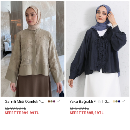
Garnili Midi Gömlek Y0138 - AÇIK HAKİ
Yaka Bağcıklı Fırfırlı Gömlek Y0108 - LACİVERT
+1
+1
1.249,99TL
1.119,99TL
SEPETTE
999,99TL
SEPETTE
895,99TL