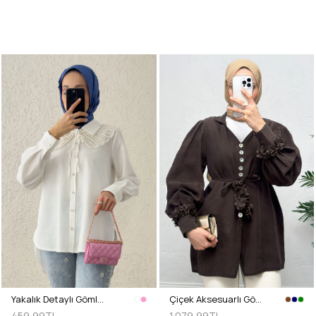
Yakalık Detaylı Gömlek 2214 - BEYAZ
Çiçek Aksesuarlı Gömlek 0064 - KAHVERENGİ
459,99TL
1.079,99TL