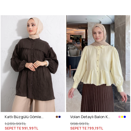
Katlı Büzgülü Gömlek Y0098 - KAHVERENGİ
Volan Detaylı Balon Kol Gömlek Y0095 - SARI
1.239,99TL
998,99TL
SEPETTE
991,99TL
SEPETTE
799,19TL