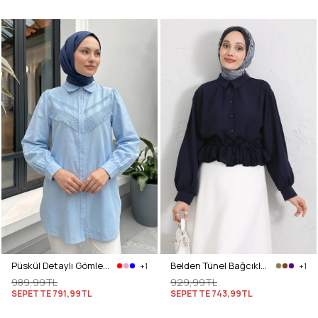
Püskül Detaylı Gömlek 2109 - BEBE MAVİSİ
Belden Tünel Bağcıklı Gömlek Y0117 - LACİVERT
+1
+1
989,99TL
929,99TL
SEPETTE
791,99TL
SEPETTE
743,99TL