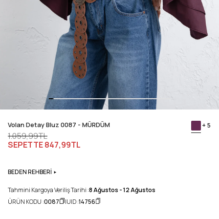
Volan Detay Bluz 0087 - MÜRDÜM
+ 5
1.059,99TL
SEPETTE
847,99TL
BEDEN REHBERİ
Tahmini Kargoya Veriliş Tarihi :
8 Ağustos - 12 Ağustos
ÜRÜN KODU :
0087
UID :
14756