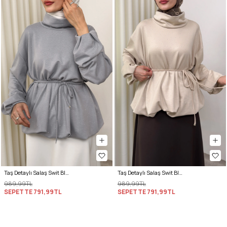
Taş Detaylı Salaş Swit Bluz 0026 - GRİ
Taş Detaylı Salaş Swit Bluz 0026 - BEJ
989,99TL
989,99TL
SEPETTE
791,99TL
SEPETTE
791,99TL