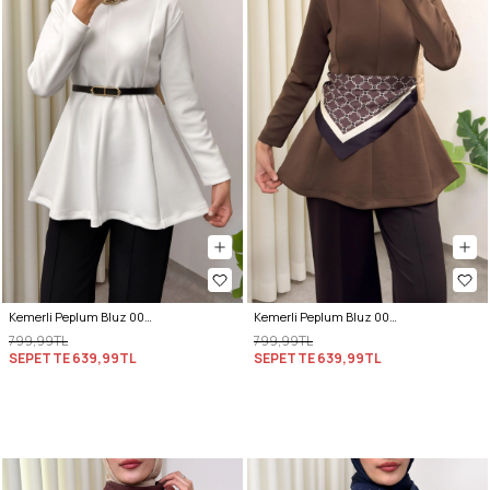
Kemerli Peplum Bluz 0040 - BEYAZ
Kemerli Peplum Bluz 0040 - AÇIK KAHVERENGİ
799,99TL
799,99TL
SEPETTE
639,99TL
SEPETTE
639,99TL