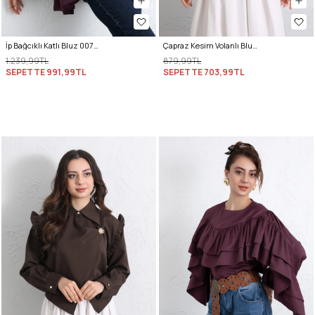
İp Bağcıklı Katlı Bluz 0073 - MÜRDÜM
Çapraz Kesim Volanlı Bluz Y0070 - LACİVERT
1.239,99TL
879,99TL
SEPETTE
991,99TL
SEPETTE
703,99TL