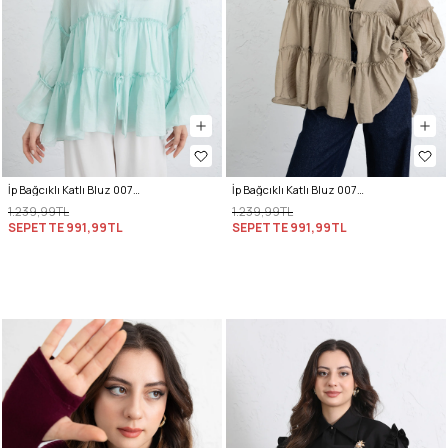
İp Bağcıklı Katlı Bluz 0073 - MİNT YEŞİLİ
İp Bağcıklı Katlı Bluz 0073 - HAKİ
1.239,99TL
1.239,99TL
SEPETTE
991,99TL
SEPETTE
991,99TL