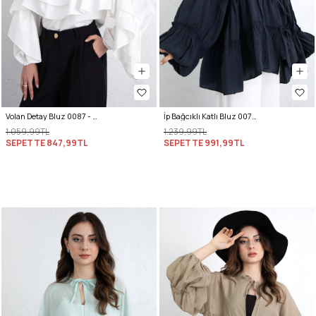
Volan Detay Bluz 0087 - BEYAZ
İp Bağcıklı Katlı Bluz 0073 - LACİVERT
1.059,99TL
1.239,99TL
SEPETTE
847,99TL
SEPETTE
991,99TL