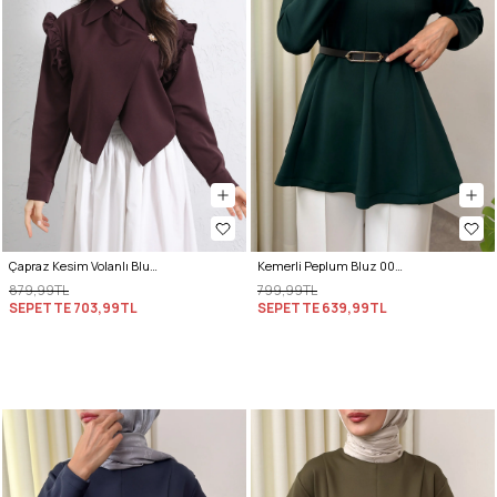
Çapraz Kesim Volanlı Bluz Y0070 - MÜRDÜM
Kemerli Peplum Bluz 0040 - ZÜMRÜT YEŞİLİ
879,99TL
799,99TL
SEPETTE
703,99TL
SEPETTE
639,99TL