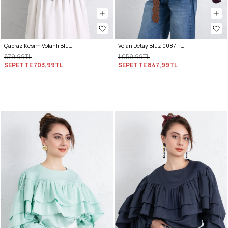
Çapraz Kesim Volanlı Bluz Y0070 - KAHVERENGİ
Volan Detay Bluz 0087 - MÜRDÜM
879,99TL
1.059,99TL
SEPETTE
703,99TL
SEPETTE
847,99TL