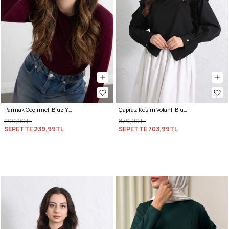
Parmak Geçirmeli Bluz Y2044 - BORDO
Çapraz Kesim Volanlı Bluz Y0070 - SİYAH
299,99TL
879,99TL
SEPETTE
239,99TL
SEPETTE
703,99TL