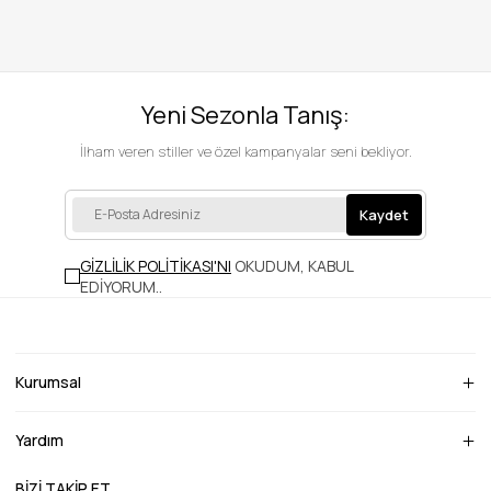
Yeni Sezonla Tanış:
İlham veren stiller ve özel kampanyalar seni bekliyor.
Kaydet
GİZLİLİK POLİTİKASI'NI
OKUDUM, KABUL
EDİYORUM.
.
Kurumsal
Yardım
BİZİ TAKİP ET