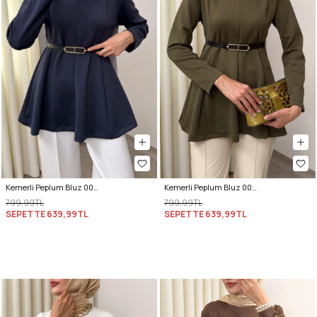
Kemerli Peplum Bluz 0040 - LACİVERT
Kemerli Peplum Bluz 0040 - KOYU HAKİ
799,99TL
799,99TL
SEPETTE
639,99TL
SEPETTE
639,99TL