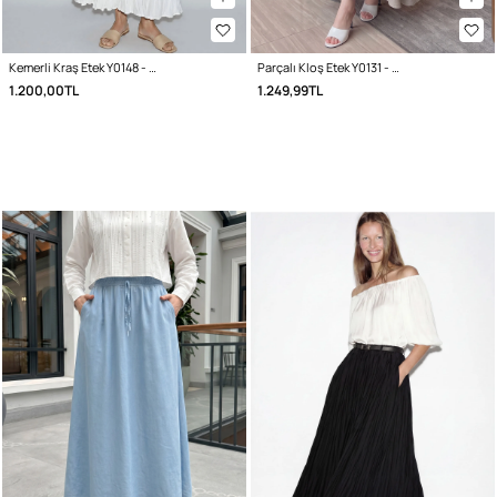
Kemerli Kraş Etek Y0148 - BEYAZ
Parçalı Kloş Etek Y0131 - TAŞ RENGİ
1.200,00TL
1.249,99TL