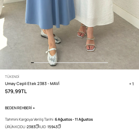
TÜKENDI
Umay Cepli Etek 2383 - MAVİ
+ 1
579,99TL
BEDEN REHBERİ
Tahmini Kargoya Veriliş Tarihi :
6 Ağustos - 11 Ağustos
ÜRÜN KODU :
2383
UID :
15943