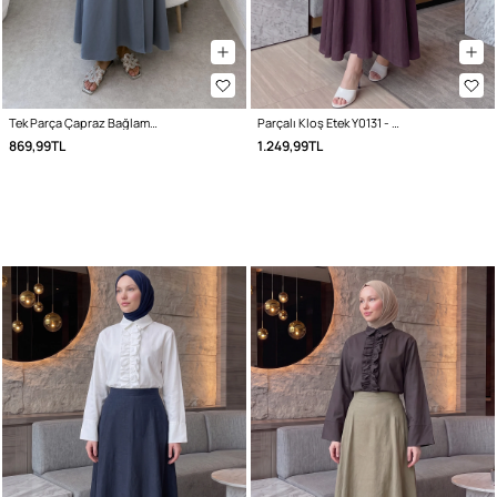
Tek Parça Çapraz Bağlamalı Etek 2356 - GRİ
Parçalı Kloş Etek Y0131 - VİŞNE ÇÜRÜĞÜ
869,99TL
1.249,99TL