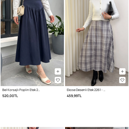
Bel Korsajlı Poplin Etek 26061 - LACİVERT
Ekose Desenli Etek 2261 - GRİ
520,00TL
459,99TL