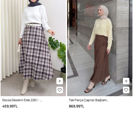
Ekose Desenli Etek 2261 - LACİVERT
Tek Parça Çapraz Bağlamalı Etek 2356 - TABA
459,99TL
869,99TL