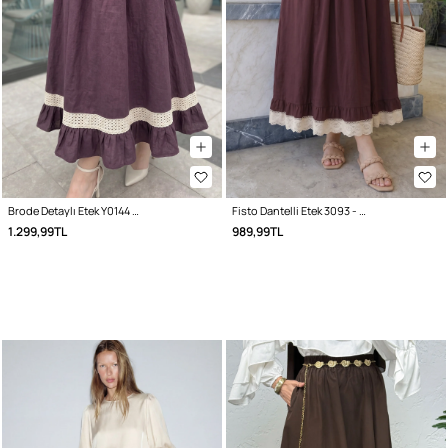
Brode Detaylı Etek Y0144 - MÜRDÜM
Fisto Dantelli Etek 3093 - BORDO
1.299,99TL
989,99TL