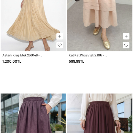
Astarlı Kraş Etek 260148 - TEREYAĞ SARISI
Kat Kat Kloş Etek 2306 - BEJ
1.200,00TL
599,99TL