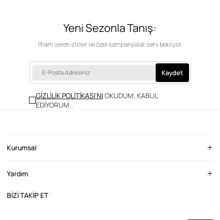
Yeni Sezonla Tanış:
İlham veren stiller ve özel kampanyalar seni bekliyor.
Kaydet
GİZLİLİK POLİTİKASI'NI
OKUDUM, KABUL
EDİYORUM.
.
Kurumsal
Yardım
BİZİ TAKİP ET