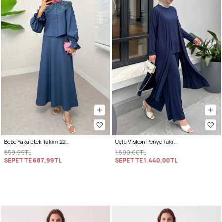
Bebe Yaka Etek Takım 2255 - İNDİGO
Üçlü Viskon Penye Takım 13205 - LACİVERT
859,99TL
1.800,00TL
SEPETTE
687,99TL
SEPETTE
1.440,00TL