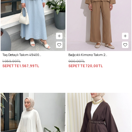
Taş Detaylı Takım 494004 - BEBE MAVİSİ
Bağcıklı Kimono Takım 26610 - BİSKÜVİ
1.959,99TL
900,00TL
SEPETTE
1.567,99TL
SEPETTE
720,00TL