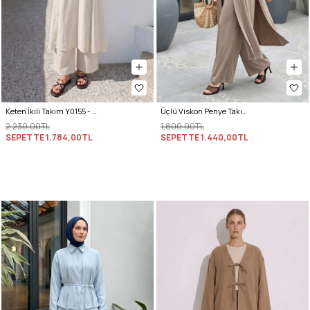
Keten İkili Takım Y0155 - EKRU
Üçlü Viskon Penye Takım 13205 - VİZON
2.230,00TL
1.800,00TL
SEPETTE
1.784,00TL
SEPETTE
1.440,00TL