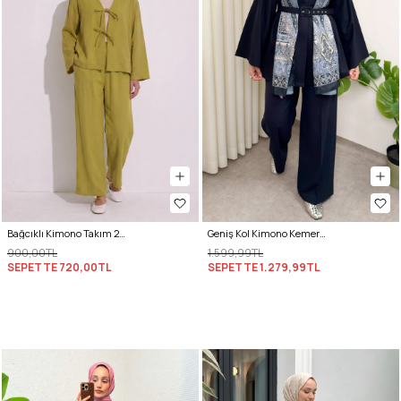
Bağcıklı Kimono Takım 26610 - YAĞ YEŞİLİ
Geniş Kol Kimono Kemerli Pantolon Takım 0047 - LACİVERT
900,00TL
1.599,99TL
SEPETTE
720,00TL
SEPETTE
1.279,99TL