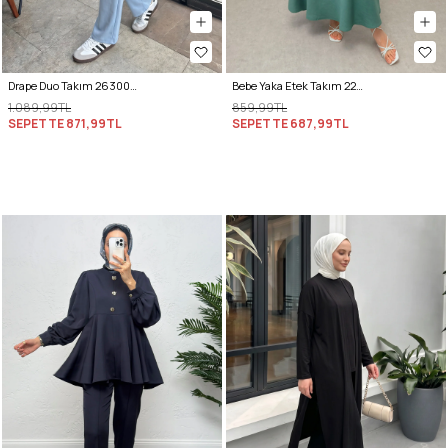
Drape Duo Takım 263006 - BEBE MAVİSİ
Bebe Yaka Etek Takım 2255 - MİNT YEŞİLİ
1.089,99TL
859,99TL
SEPETTE
871,99TL
SEPETTE
687,99TL