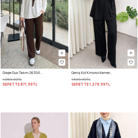
Drape Duo Takım 263006 - KOYU KAHVE
Geniş Kol Kimono Kemerli Pantolon Takım 0047 - SİYAH
1.089,99TL
1.599,99TL
SEPETTE
871,99TL
SEPETTE
1.279,99TL