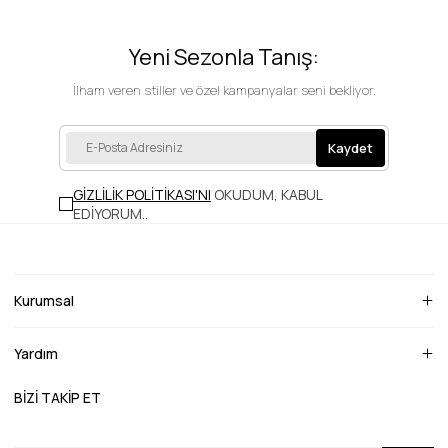
Yeni Sezonla Tanış:
İlham veren stiller ve özel kampanyalar seni bekliyor.
Kaydet
GİZLİLİK POLİTİKASI'NI
OKUDUM, KABUL
EDİYORUM.
.
Kurumsal
Yardım
BİZİ TAKİP ET