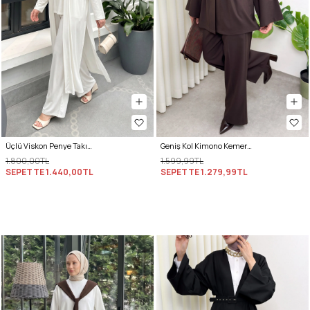
Üçlü Viskon Penye Takım 13205 - KREM
Geniş Kol Kimono Kemerli Pantolon Takım 0047 - KAHVERENGİ
1.800,00TL
1.599,99TL
SEPETTE
1.440,00TL
SEPETTE
1.279,99TL