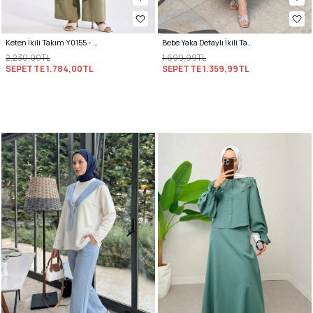
Keten İkili Takım Y0155 - AÇIK HAKİ
Bebe Yaka Detaylı İkili Takım Y0141 - İNDİGO
2.230,00TL
1.699,99TL
SEPETTE
1.784,00TL
SEPETTE
1.359,99TL