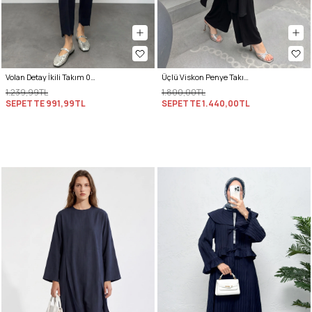
Volan Detay İkili Takım 0071 - LACİVERT
Üçlü Viskon Penye Takım 13205 - SİYAH
1.239,99TL
1.800,00TL
SEPETTE
991,99TL
SEPETTE
1.440,00TL