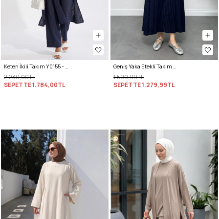
Keten İkili Takım Y0155 - LACİVERT
Geniş Yaka Etekli Takım Y0091 - LACİVERT
2.230,00TL
1.599,99TL
SEPETTE
1.784,00TL
SEPETTE
1.279,99TL