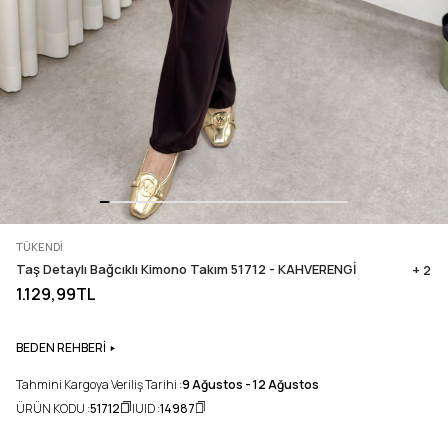
TÜKENDI
Taş Detaylı Bağcıklı Kimono Takım 51712 - KAHVERENGİ
+ 2
1.129,99TL
BEDEN REHBERİ
Tahmini Kargoya Veriliş Tarihi :
9 Ağustos - 12 Ağustos
ÜRÜN KODU :
51712
UID :
14987