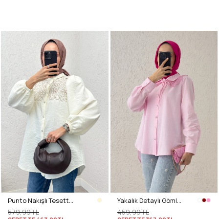
Punto Nakışlı Tesettür Gömlek 2241 - KREM
Yakalık Detaylı Gömlek 2214 - PEMBE
579,99TL
459,99TL