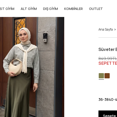
ST GIYIM
ALT GIYIM
DIŞ GIYIM
KOMBINLER
OUTLET
Ana Sayfa
Süveter 
849,99T
SEPETT
36-38
40-
Sepete 