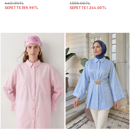
449,99TL
1.555,00TL
SEPETTE
359,99TL
SEPETTE
1.244,00TL