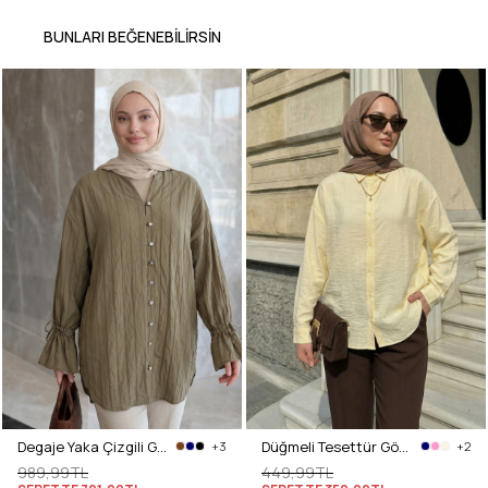
BUNLARI BEĞENEBILIRSIN
Degaje Yaka Çizgili Gömlek Y0121 - MAT HAKİ
Düğmeli Tesettür Gömlek 612137 - SARI
+3
+2
989,99TL
449,99TL