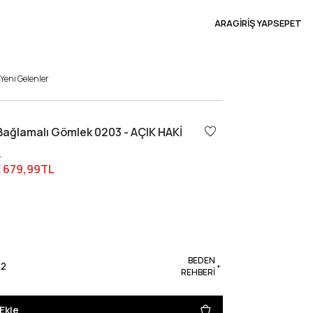
ARA
GİRİŞ YAP
SEPET
Yeni Gelenler
Bağlamalı Gömlek 0203 - AÇIK HAKİ
L
E
679,99TL
BEDEN
42
REHBERİ
Ekle