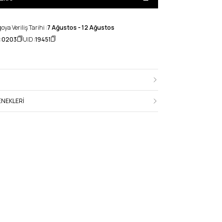
ya Veriliş Tarihi :
7 Ağustos - 12 Ağustos
:
0203
UID :
19451
NEKLERI