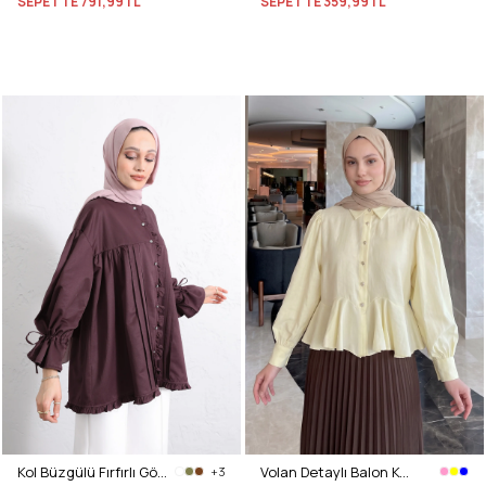
SEPETTE
791,99TL
SEPETTE
359,99TL
Kol Büzgülü Fırfırlı Gömlek Y0093 MÜRDÜM
Volan Detaylı Balon Kol Gömlek Y0095 - SARI
+3