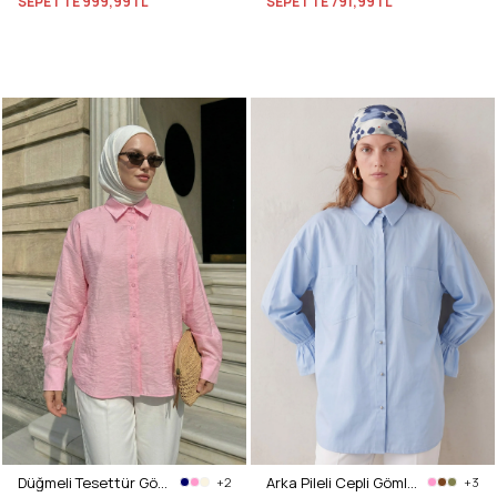
SEPETTE
999,99TL
SEPETTE
791,99TL
Düğmeli Tesettür Gömlek 612137 - PEMBE
Arka Pileli Cepli Gömlek Y0147 - BEBE MAVİSİ
+2
+3