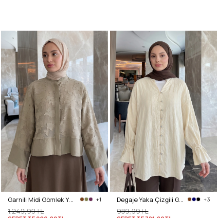
Garnili Midi Gömlek Y0138 - AÇIK HAKİ
Degaje Yaka Çizgili Gömlek Y0121 - TEREYAĞ SARISI
+1
+3
1.249,99TL
989,99TL