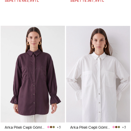
SEPETTE
463,99TL
SEPETTE
367,99TL
Arka Pileli Cepli Gömlek Y0147 - MÜRDÜM
Arka Pileli Cepli Gömlek Y0147 - BEYAZ
+3
+3