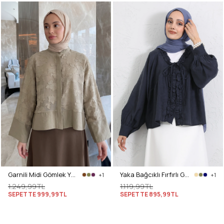
Garnili Midi Gömlek Y0138 - AÇIK HAKİ
Yaka Bağcıklı Fırfırlı Gömlek Y0108 - LACİVERT
+1
+1
1.249,99TL
1.119,99TL
SEPETTE
999,99TL
SEPETTE
895,99TL