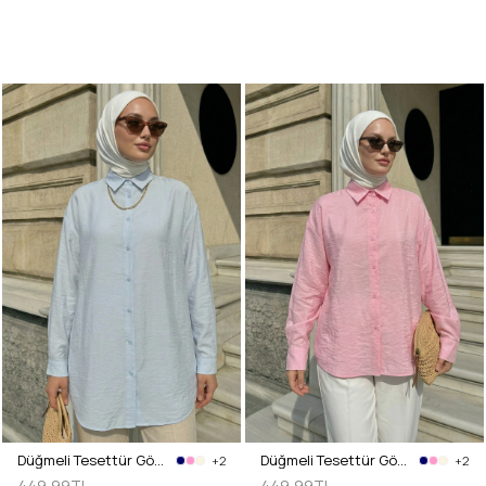
Düğmeli Tesettür Gömlek 612137 - BEBE MAVİSİ
Düğmeli Tesettür Gömlek 612137 - PEMBE
+2
+2
449,99TL
449,99TL