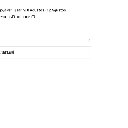
ya Veriliş Tarihi :
8 Ağustos - 12 Ağustos
:
Y0096
UID :
19081
NEKLERI