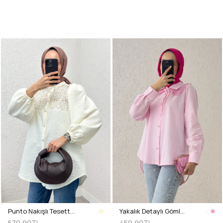
Punto Nakışlı Tesettür Gömlek 2241 - KREM
Yakalık Detaylı Gömlek 2214 - PEMBE
579,99TL
459,99TL