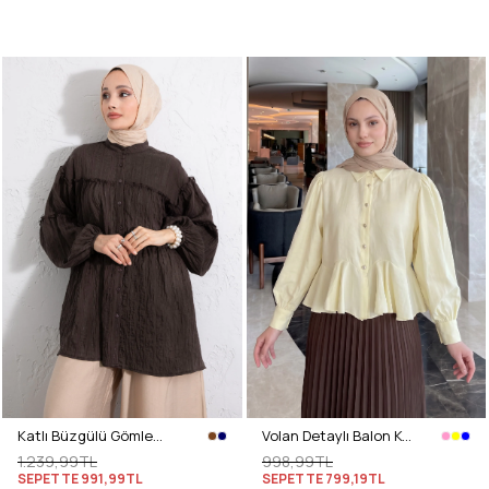
Katlı Büzgülü Gömlek Y0098 - KAHVERENGİ
Volan Detaylı Balon Kol Gömlek Y0095 - SARI
1.239,99TL
998,99TL
SEPETTE
991,99TL
SEPETTE
799,19TL