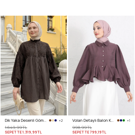
Dik Yaka Desenli Gömlek Y0112 - ACI KAHVE
Volan Detaylı Balon Kol Gömlek Y0095 - MÜRDÜM
+2
+1
1.649,99TL
998,99TL
SEPETTE
1.319,99TL
SEPETTE
799,19TL