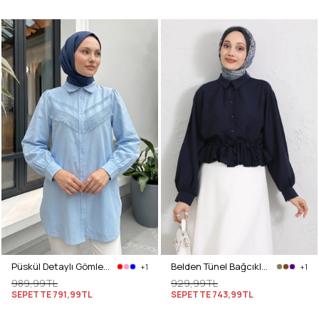
Püskül Detaylı Gömlek 2109 - BEBE MAVİSİ
Belden Tünel Bağcıklı Gömlek Y0117 - LACİVERT
+1
+1
989,99TL
929,99TL
SEPETTE
791,99TL
SEPETTE
743,99TL