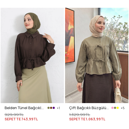
Belden Tünel Bağcıklı Gömlek Y0117 - KAHVERENGİ
Çift Bağcıklı Büzgülü Gömlek Y0099 - AÇIK HAKİ
+1
+5
929,99TL
1.329,99TL
SEPETTE
743,99TL
SEPETTE
1.063,99TL