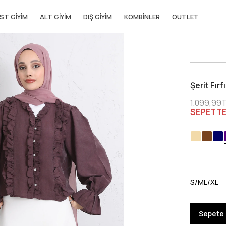
ST GIYIM
ALT GIYIM
DIŞ GIYIM
KOMBINLER
OUTLET
Şerit Fı
1.099,99
SEPETT
S/M
L/XL
Sepete 