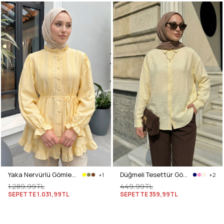
Yaka Nervürlü Gömlek Y0109 - AÇIK SARI
Düğmeli Tesettür Gömlek 612137 - SARI
+1
+2
1.289,99TL
449,99TL
SEPETTE
1.031,99TL
SEPETTE
359,99TL