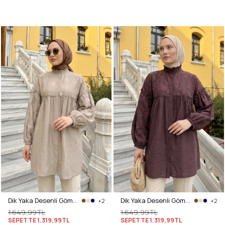
Dik Yaka Desenli Gömlek Y0112 - BEJ
Dik Yaka Desenli Gömlek Y0112 - MÜRDÜM
+2
+2
1.649,99TL
1.649,99TL
SEPETTE
1.319,99TL
SEPETTE
1.319,99TL