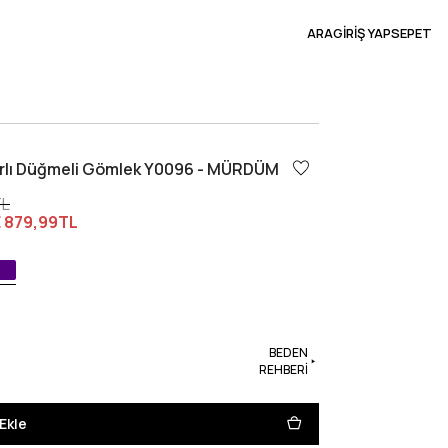
ARA
GİRİŞ YAP
SEPET
rfırlı Düğmeli Gömlek Y0096 - MÜRDÜM
TL
E
879,99TL
BEDEN
REHBERİ
Ekle