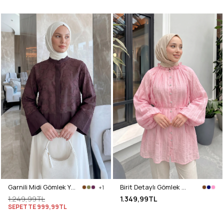
Garnili Midi Gömlek Y0138 - MÜRDÜM
Birit Detaylı Gömlek Y0122 - PEMBE
+1
1.249,99TL
1.349,99TL
SEPETTE
999,99TL