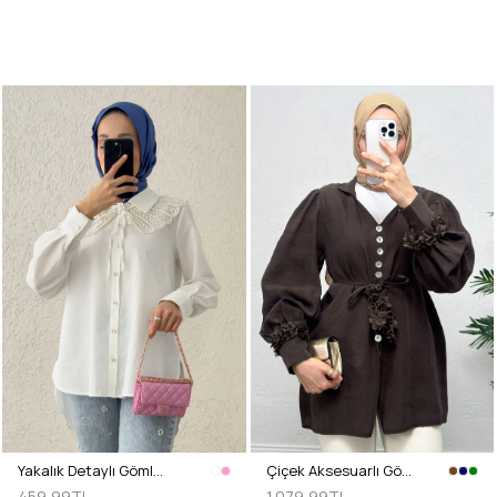
Yakalık Detaylı Gömlek 2214 - BEYAZ
Çiçek Aksesuarlı Gömlek 0064 - KAHVERENGİ
459,99TL
1.079,99TL