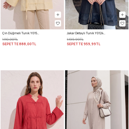
Çin Düğmeli Tunik Y0158 - SARI
Jakar Detaylı Tunik Y0124 - LACİVERT
1.110,00TL
1.199,99TL
SEPETTE
888,00TL
SEPETTE
959,99TL