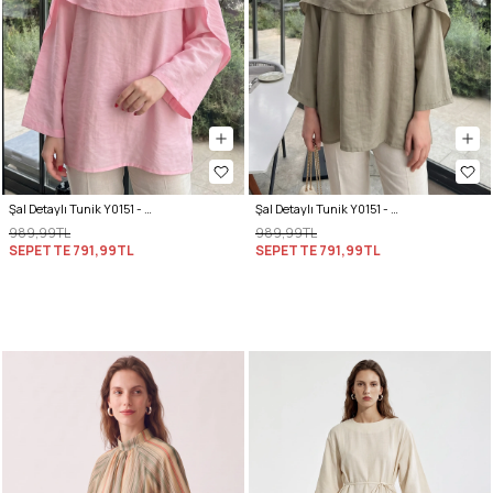
Şal Detaylı Tunik Y0151 - AÇIK PEMBE
Şal Detaylı Tunik Y0151 - AÇIK HAKİ
989,99TL
989,99TL
SEPETTE
791,99TL
SEPETTE
791,99TL