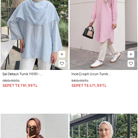
Şal Detaylı Tunik Y0151 - BEBE MAVİSİ
İnce Çizgili Uzun Tunik 3131 - AÇIK PEMBE
989,99TL
589,99TL
SEPETTE
791,99TL
SEPETTE
471,99TL