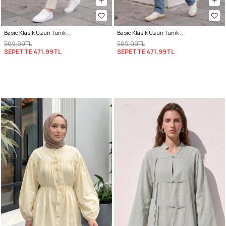
Basic Klasik Uzun Tunik 4061 - LACİVERT
Basic Klasik Uzun Tunik 4061 - BEJ
589,99TL
589,99TL
SEPETTE
471,99TL
SEPETTE
471,99TL