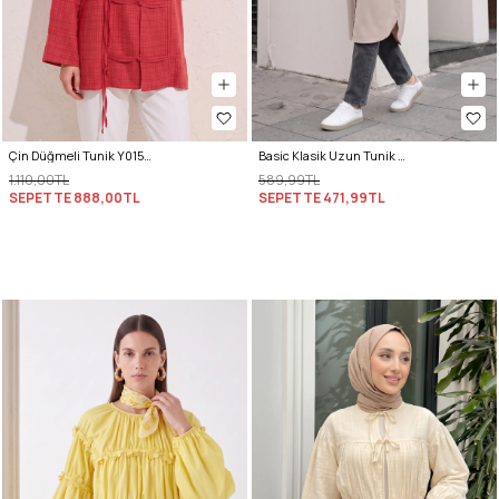
Çin Düğmeli Tunik Y0158 - KIRMIZI
Basic Klasik Uzun Tunik 4061 - TAŞ RENGİ
1.110,00TL
589,99TL
SEPETTE
888,00TL
SEPETTE
471,99TL