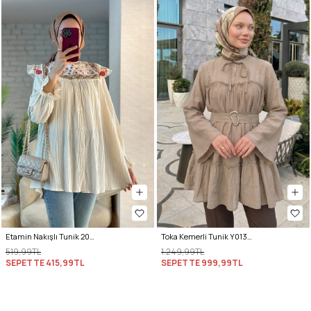
Etamin Nakışlı Tunik 2099 - KREM
Toka Kemerli Tunik Y0135 - BEJ
519,99TL
1.249,99TL
SEPETTE
415,99TL
SEPETTE
999,99TL