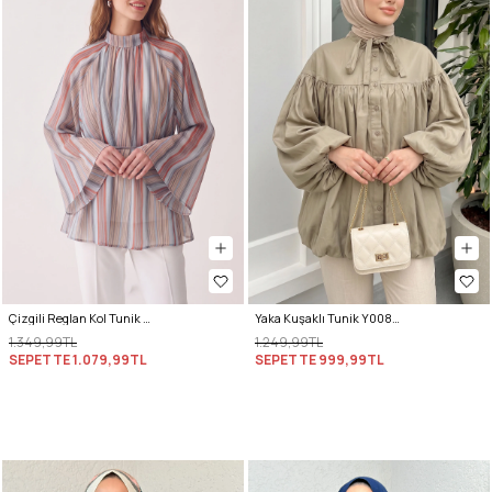
Çizgili Reglan Kol Tunik 260203 - MAVİ
Yaka Kuşaklı Tunik Y0088 - HAKİ
1.349,99TL
1.249,99TL
SEPETTE
1.079,99TL
SEPETTE
999,99TL