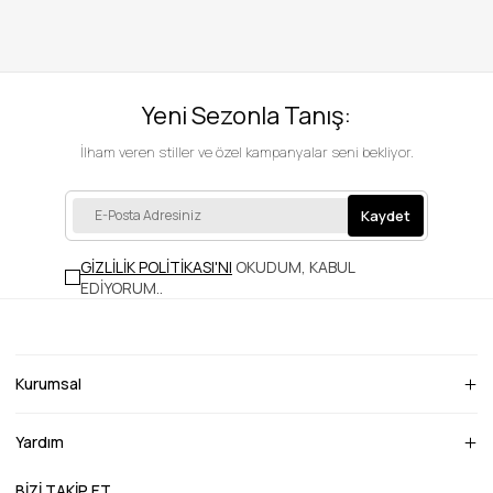
Yeni Sezonla Tanış:
İlham veren stiller ve özel kampanyalar seni bekliyor.
Kaydet
GİZLİLİK POLİTİKASI'NI
OKUDUM, KABUL
EDİYORUM.
.
Kurumsal
Yardım
BİZİ TAKİP ET