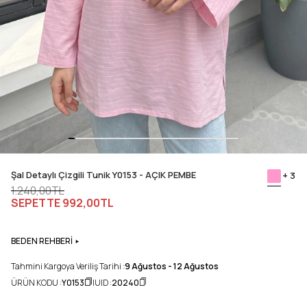
Şal Detaylı Çizgili Tunik Y0153 - AÇIK PEMBE
+ 3
1.240,00TL
SEPETTE
992,00TL
BEDEN REHBERİ
Tahmini Kargoya Veriliş Tarihi :
9 Ağustos - 12 Ağustos
ÜRÜN KODU :
Y0153
UID :
20240