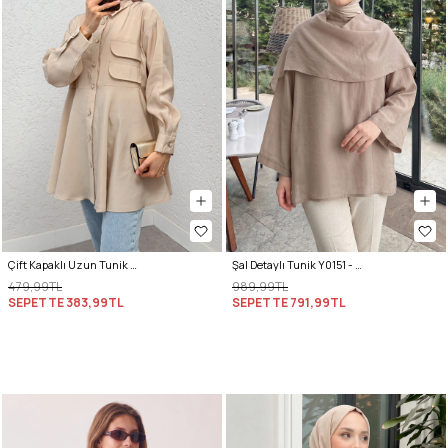
Çift Kapaklı Uzun Tunik 2277 - BEJ
Şal Detaylı Tunik Y0151 - VİZON
479,99TL
989,99TL
SEPETTE
383,99TL
SEPETTE
791,99TL