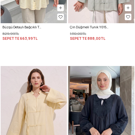
Büzgü Detaylı Bağcıklı Tunik 2366 - SARI
Çin Düğmeli Tunik Y0158 - ÇAĞLA YEŞİLİ
829,99TL
1.110,00TL
SEPETTE
663,99TL
SEPETTE
888,00TL