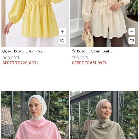
Çiçekli Büzgülü Tunik 5501 - SARI
Ön Büzgülü Uzun Tunik 262338 - BEJ
900,00TL
789,99TL
SEPETTE
720,00TL
SEPETTE
631,99TL