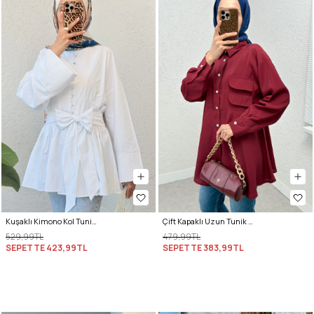
Kuşaklı Kimono Kol Tunik 2343 - BEYAZ
Çift Kapaklı Uzun Tunik 2277 - BORDO
529,99TL
479,99TL
SEPETTE
423,99TL
SEPETTE
383,99TL