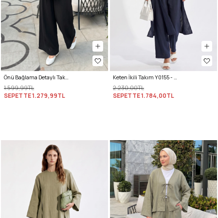
Önü Bağlama Detaylı Takım Y0143 - SİYAH
Keten İkili Takım Y0155 - LACİVERT
1.599,99TL
2.230,00TL
SEPETTE
1.279,99TL
SEPETTE
1.784,00TL