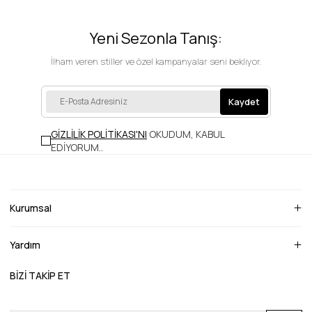
Yeni Sezonla Tanış:
İlham veren stiller ve özel kampanyalar seni bekliyor.
Kaydet
GİZLİLİK POLİTİKASI'NI
OKUDUM, KABUL
EDİYORUM.
.
Kurumsal
Yardım
BİZİ TAKİP ET