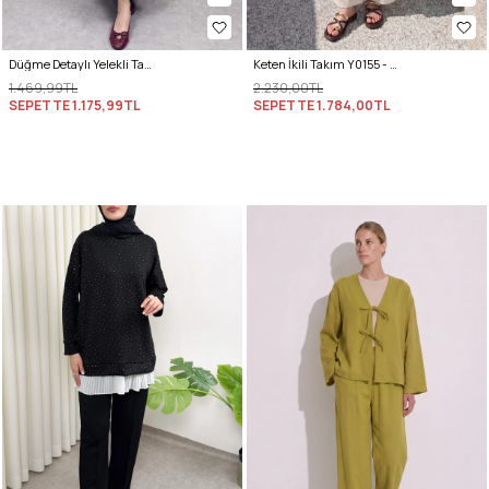
Düğme Detaylı Yelekli Takım 0049 - GRİ
Keten İkili Takım Y0155 - EKRU
1.469,99TL
2.230,00TL
SEPETTE
1.175,99TL
SEPETTE
1.784,00TL