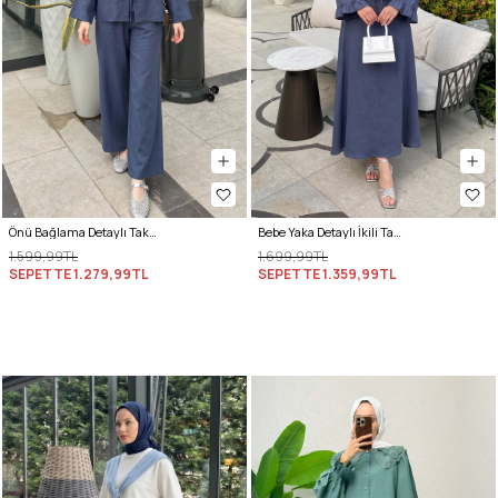
Önü Bağlama Detaylı Takım Y0143 - İNDİGO
Bebe Yaka Detaylı İkili Takım Y0141 - İNDİGO
1.599,99TL
1.699,99TL
SEPETTE
1.279,99TL
SEPETTE
1.359,99TL