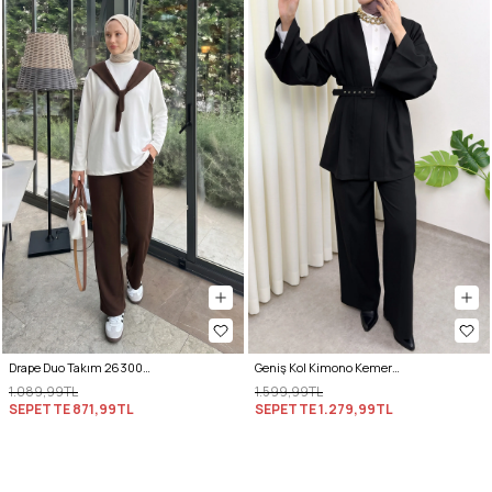
Drape Duo Takım 263006 - KOYU KAHVE
Geniş Kol Kimono Kemerli Pantolon Takım 0047 - SİYAH
1.089,99TL
1.599,99TL
SEPETTE
871,99TL
SEPETTE
1.279,99TL