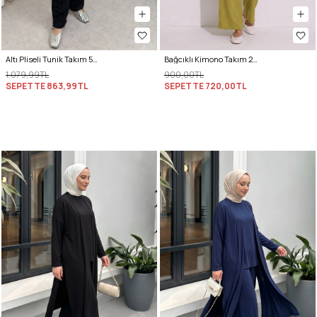
Altı Pliseli Tunik Takım 58122 - SİYAH
Bağcıklı Kimono Takım 26610 - YAĞ YEŞİLİ
1.079,99TL
900,00TL
SEPETTE
863,99TL
SEPETTE
720,00TL