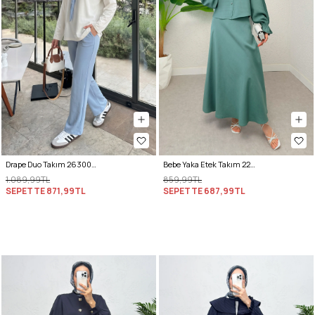
Drape Duo Takım 263006 - BEBE MAVİSİ
Bebe Yaka Etek Takım 2255 - MİNT YEŞİLİ
1.089,99TL
859,99TL
SEPETTE
871,99TL
SEPETTE
687,99TL