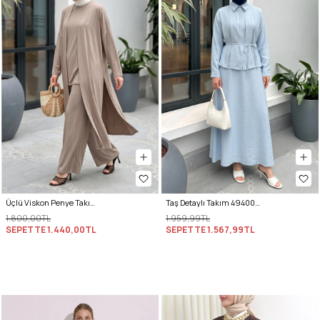
Üçlü Viskon Penye Takım 13205 - VİZON
Taş Detaylı Takım 494004 - BEBE MAVİSİ
1.800,00TL
1.959,99TL
SEPETTE
1.440,00TL
SEPETTE
1.567,99TL