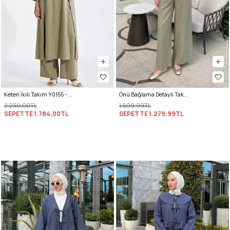
Keten İkili Takım Y0155 - AÇIK HAKİ
Önü Bağlama Detaylı Takım Y0143 - HAKİ
2.230,00TL
1.599,99TL
SEPETTE
1.784,00TL
SEPETTE
1.279,99TL