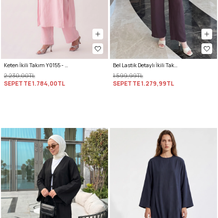
Keten İkili Takım Y0155 - AÇIK PEMBE
Bel Lastik Detaylı İkili Takım Y0132 - KOYU MOR
2.230,00TL
1.599,99TL
SEPETTE
1.784,00TL
SEPETTE
1.279,99TL