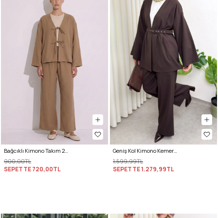
Bağcıklı Kimono Takım 26610 - BİSKÜVİ
Geniş Kol Kimono Kemerli Pantolon Takım 0047 - KAHVERENGİ
900,00TL
1.599,99TL
SEPETTE
720,00TL
SEPETTE
1.279,99TL