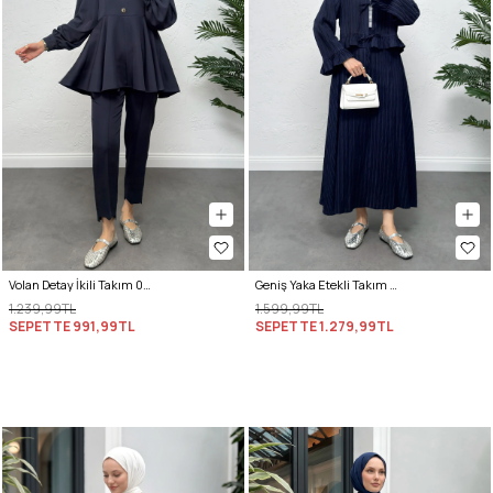
Volan Detay İkili Takım 0071 - LACİVERT
Geniş Yaka Etekli Takım Y0091 - LACİVERT
1.239,99TL
1.599,99TL
SEPETTE
991,99TL
SEPETTE
1.279,99TL