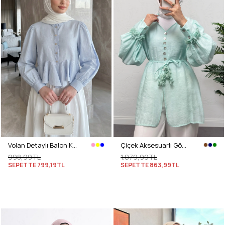
Volan Detaylı Balon Kol Gömlek Y0095 - BEBE MAVİSİ
Çiçek Aksesuarlı Gömlek 0064 - MİNT YEŞİLİ
998,99TL
1.079,99TL
SEPETTE
799,19TL
SEPETTE
863,99TL