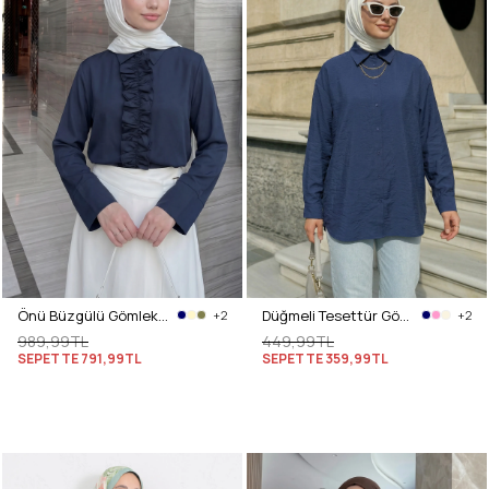
Önü Büzgülü Gömlek Y0125 - LACİVERT
Düğmeli Tesettür Gömlek 612137 - LACİVERT
+2
+2
989,99TL
449,99TL
SEPETTE
791,99TL
SEPETTE
359,99TL