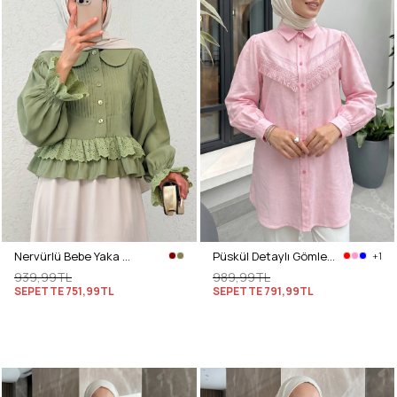
Nervürlü Bebe Yaka Gömlek 2279 - AÇIK HAKİ
Püskül Detaylı Gömlek 2109 - PEMBE
+1
939,99TL
989,99TL
SEPETTE
751,99TL
SEPETTE
791,99TL