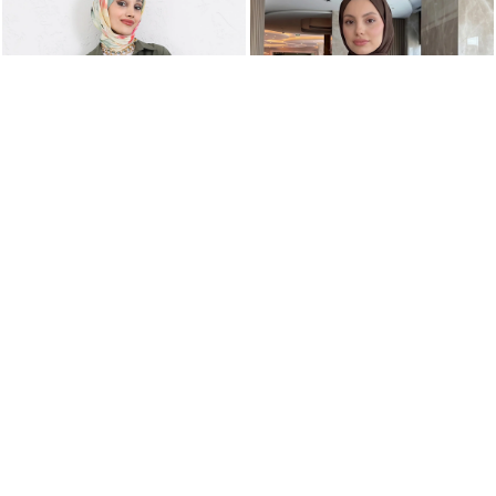
Çapraz Kuşaklı Gömlek Y0105 - HAKİ
Degaje Yaka Çizgili Gömlek Y0121 - TEREYAĞ SARISI
+2
+3
1.189,99TL
989,99TL
SEPETTE
951,99TL
SEPETTE
791,99TL