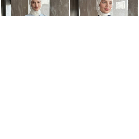
Degaje Yaka Çizgili Gömlek Y0121 - BEBE MAVİSİ
Degaje Yaka Çizgili Gömlek Y0121 - LACİVERT
+3
+3
989,99TL
989,99TL
SEPETTE
791,99TL
SEPETTE
791,99TL