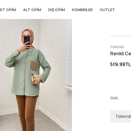
ST GIYIM
ALT GIYIM
DIŞ GIYIM
KOMBINLER
OUTLET
TÜKENDI
Renkli Ce
519,99TL
S
M
L
Tükend