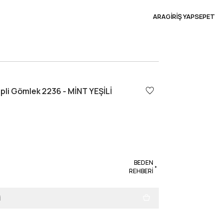
ARA
GİRİŞ YAP
SEPET
pli Gömlek 2236 - MİNT YEŞİLİ
BEDEN
REHBERİ
i