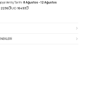
ya Veriliş Tarihi :
8 Ağustos - 12 Ağustos
:
2236
UID :
16493
NEKLERI