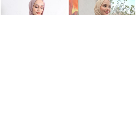
Kol Büzgülü Fırfırlı Gömlek Y0093 MÜRDÜM
Çift Bağcıklı Büzgülü Gömlek Y0099 - AÇIK HAKİ
+3
+5
998,99TL
1.329,99TL
SEPETTE
799,19TL
SEPETTE
1.063,99TL