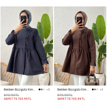
Belden Büzgülü Kimono 0002 - LACİVERT
Belden Büzgülü Kimono 0002 - KAHVERENGİ
+3
+3
879,99TL
879,99TL
SEPETTE
703,99TL
SEPETTE
703,99TL