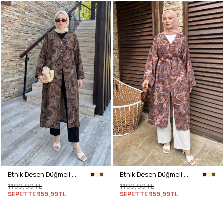
Etnik Desen Düğmeli Kimono Y0127 - KAHVE
Etnik Desen Düğmeli Kimono Y0127 - BORDO
1.199,99TL
1.199,99TL
SEPETTE
959,99TL
SEPETTE
959,99TL