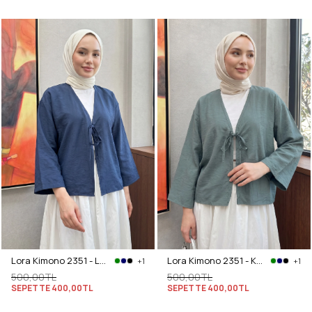
Lora Kimono 2351 - LACİVERT
Lora Kimono 2351 - KOYU MİNT YEŞİLİ
+1
+1
500,00TL
500,00TL
SEPETTE
400,00TL
SEPETTE
400,00TL