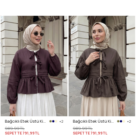
Bağcıklı Etek Üstü Kimono Y0126 - MÜRDÜM
Bağcıklı Etek Üstü Kimono Y0126 - KAHVE
+2
+2
989,99TL
989,99TL
SEPETTE
791,99TL
SEPETTE
791,99TL