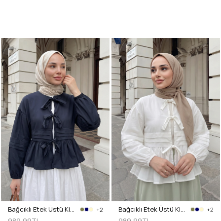
Bağcıklı Etek Üstü Kimono Y0126 - LACİVERT
Bağcıklı Etek Üstü Kimono Y0126 - KREM
+2
+2
989,99TL
989,99TL