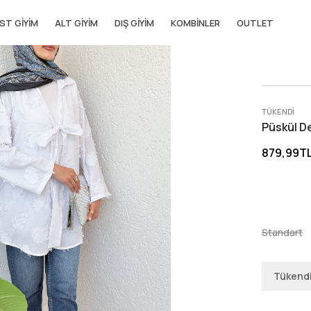
ST GIYIM
ALT GIYIM
DIŞ GIYIM
KOMBINLER
OUTLET
TÜKENDI
Püskül D
879,99T
Standart
Tükend