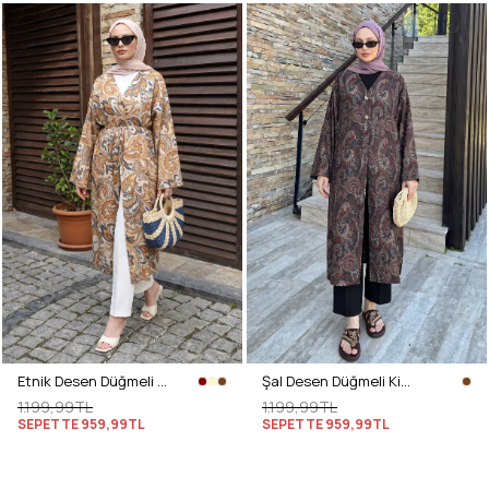
Etnik Desen Düğmeli Kimono Y0127 - KREM
Şal Desen Düğmeli Kimono Y0127 - A. KAHVE
1.199,99TL
1.199,99TL
SEPETTE
959,99TL
SEPETTE
959,99TL