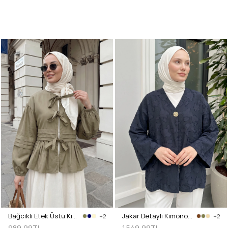
Bağcıklı Etek Üstü Kimono Y0126 - AÇIK HAKİ
Jakar Detaylı Kimono Y0111 - LACİVERT
+2
+2
989,99TL
1.549,99TL