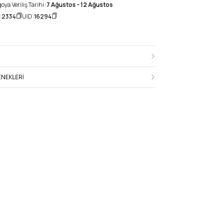
ya Veriliş Tarihi :
7 Ağustos - 12 Ağustos
:
2334
UID :
16294
NEKLERI