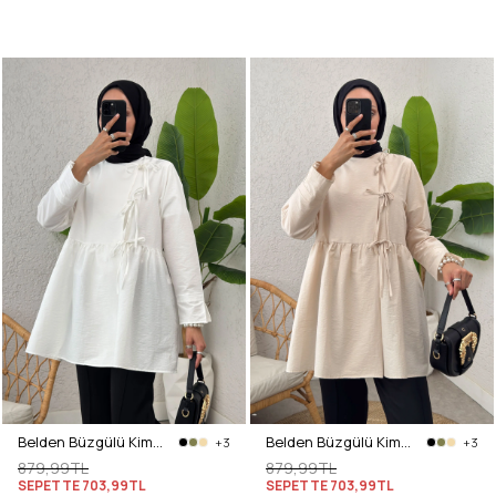
Belden Büzgülü Kimono 0002 - BEYAZ
Belden Büzgülü Kimono 0002 - BEJ
+3
+3
879,99TL
879,99TL
SEPETTE
703,99TL
SEPETTE
703,99TL