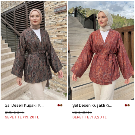
Şal Desen Kuşaklı Kimono 2375 - KOYU KAHVE
Şal Desen Kuşaklı Kimono 2375 - BORDO
899,00TL
899,00TL
SEPETTE
719,20TL
SEPETTE
719,20TL