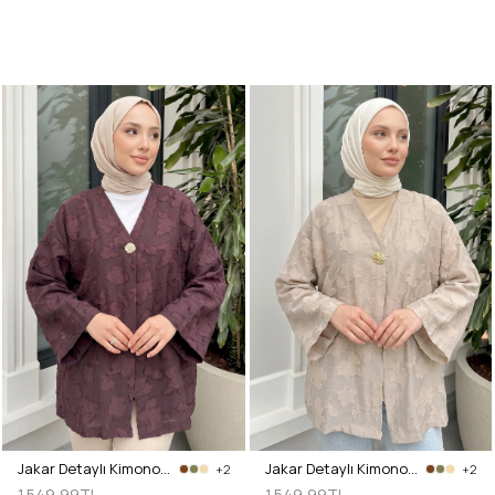
Jakar Detaylı Kimono Y0111 - MÜRDÜM
Jakar Detaylı Kimono Y0111 - BEJ
+2
+2
1.549,99TL
1.549,99TL