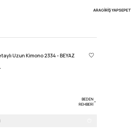
ARA
GİRİŞ YAP
SEPET
etaylı Uzun Kimono 2334 - BEYAZ
L
BEDEN
REHBERİ
i