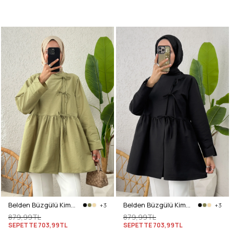
Belden Büzgülü Kimono 0002 - AÇIK HAKİ
Belden Büzgülü Kimono 0002 - SİYAH
+3
+3
879,99TL
879,99TL
SEPETTE
703,99TL
SEPETTE
703,99TL