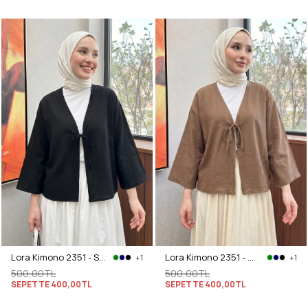
Lora Kimono 2351 - SİYAH
Lora Kimono 2351 - CAMEL
+1
+1
500,00TL
500,00TL
SEPETTE
400,00TL
SEPETTE
400,00TL