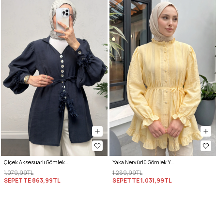
Çiçek Aksesuarlı Gömlek 0064 - LACİVERT
Yaka Nervürlü Gömlek Y0109 - AÇIK SARI
1.079,99TL
1.289,99TL
SEPETTE
863,99TL
SEPETTE
1.031,99TL