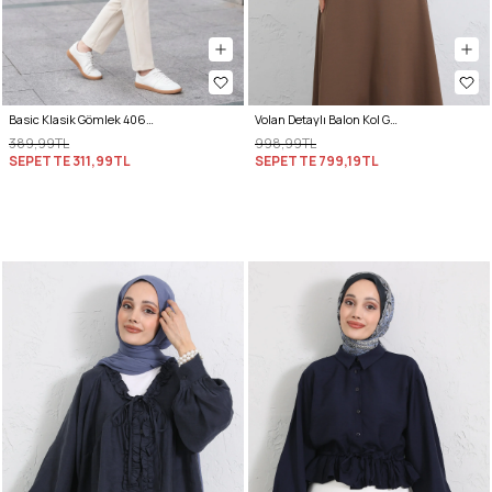
Basic Klasik Gömlek 4062 - SİYAH
Volan Detaylı Balon Kol Gömlek Y0095 - BEJ
389,99TL
998,99TL
SEPETTE
311,99TL
SEPETTE
799,19TL