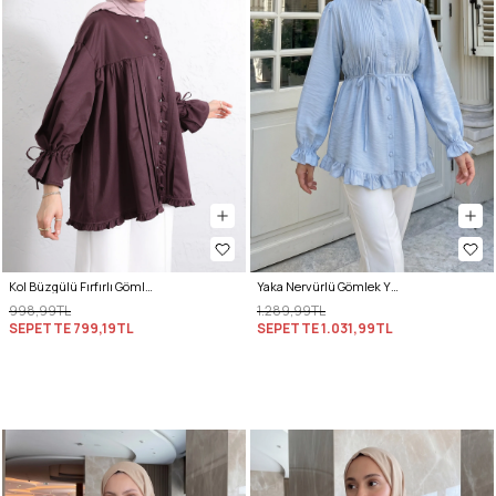
Kol Büzgülü Fırfırlı Gömlek Y0093 MÜRDÜM
Yaka Nervürlü Gömlek Y0109 - BEBE MAVİSİ
998,99TL
1.289,99TL
SEPETTE
799,19TL
SEPETTE
1.031,99TL