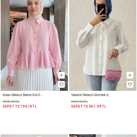
Volan Detaylı Balon Kol Gömlek Y0095 - PEMBE
Yakalık Detaylı Gömlek 2214 - BEYAZ
998,99TL
459,99TL
SEPETTE
799,19TL
SEPETTE
367,99TL