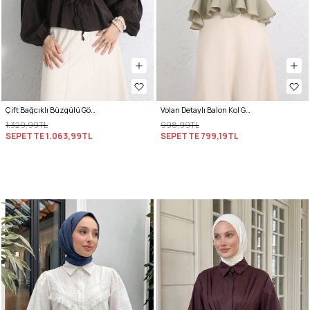
Çift Bağcıklı Büzgülü Gömlek Y0099 - KOYU KAHVERENGİ
Volan Detaylı Balon Kol Gömlek Y0095 - AÇIK HAKİ
1.329,99TL
998,99TL
SEPETTE
1.063,99TL
SEPETTE
799,19TL