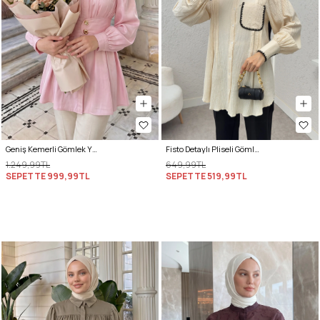
Geniş Kemerli Gömlek Y0134 - PEMBE
Fisto Detaylı Pliseli Gömlek 2205 - KREM
1.249,99TL
649,99TL
SEPETTE
999,99TL
SEPETTE
519,99TL