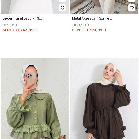
Belden Tünel Bağcıklı Gömlek Y0117 - MÜRDÜM
Metal Aksesuarlı Gömlek Y0142 - BEBE MAVİSİ
929,99TL
1.189,99TL
SEPETTE
743,99TL
SEPETTE
951,99TL