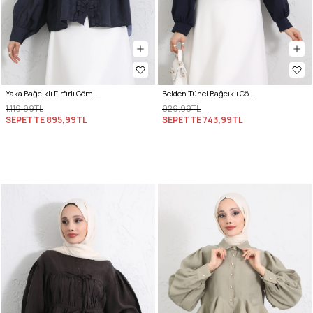
Yaka Bağcıklı Fırfırlı Gömlek Y0108 - LACİVERT
Belden Tünel Bağcıklı Gömlek Y0117 - LACİVERT
1.119,99TL
929,99TL
SEPETTE
895,99TL
SEPETTE
743,99TL