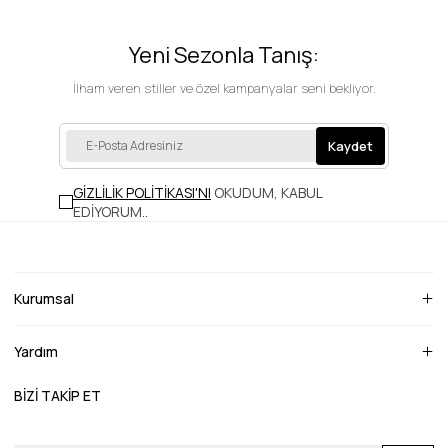
Yeni Sezonla Tanış:
İlham veren stiller ve özel kampanyalar seni bekliyor.
Kaydet
GİZLİLİK POLİTİKASI'NI
OKUDUM, KABUL
EDİYORUM.
.
Kurumsal
Yardım
BİZİ TAKİP ET