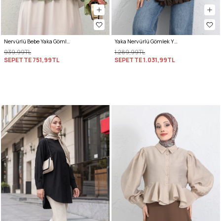
Nervürlü Bebe Yaka Gömlek 2279 - AÇIK HAKİ
Yaka Nervürlü Gömlek Y0109 - KAHVERENGİ
939,99TL
1.289,99TL
SEPETTE
751,99TL
SEPETTE
1.031,99TL