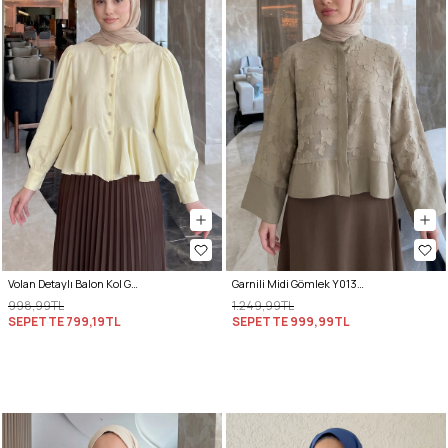
Volan Detaylı Balon Kol Gömlek Y0095 - SARI
Garnili Midi Gömlek Y0138 - AÇIK HAKİ
998,99TL
1.249,99TL
SEPETTE
799,19TL
SEPETTE
999,99TL