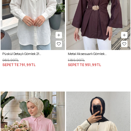
Püskül Detaylı Gömlek 2109 - BEYAZ
Metal Aksesuarlı Gömlek Y0142 - MÜRDÜM
989,99TL
1.189,99TL
SEPETTE
791,99TL
SEPETTE
951,99TL