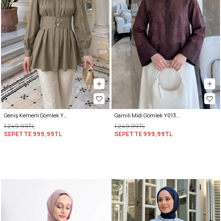
Geniş Kemerli Gömlek Y0134 - AÇIK HAKİ
Garnili Midi Gömlek Y0138 - MÜRDÜM
1.249,99TL
1.249,99TL
SEPETTE
999,99TL
SEPETTE
999,99TL