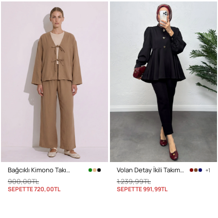
Bağcıklı Kimono Takım 26610 - BİSKÜVİ
Volan Detay İkili Takım 0071 - SİYAH
+1
900,00TL
1.239,99TL
SEPETTE
720,00TL
SEPETTE
991,99TL