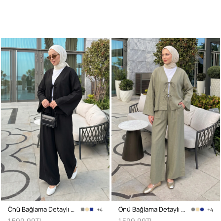
Önü Bağlama Detaylı Takım Y0143 - SİYAH
Önü Bağlama Detaylı Takım Y0143 - HAKİ
+4
+4
1.599,99TL
1.599,99TL