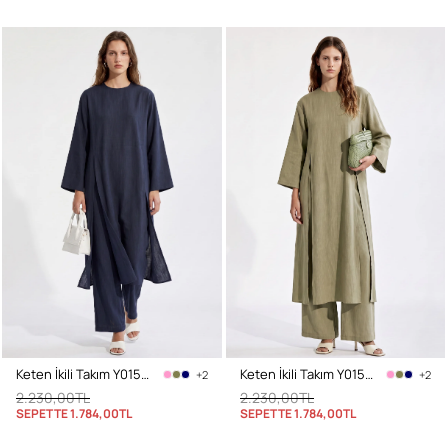
Keten İkili Takım Y0155 - LACİVERT
Keten İkili Takım Y0155 - AÇIK HAKİ
+2
+2
2.230,00TL
2.230,00TL
SEPETTE
1.784,00TL
SEPETTE
1.784,00TL