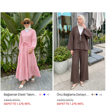
Bağlamalı Etekli Takım Y0149 - AÇIK PEMBE
Önü Bağlama Detaylı Takım Y0143 - KAHVE
+1
+4
1.849,99TL
1.599,99TL
SEPETTE
1.479,99TL
SEPETTE
1.279,99TL