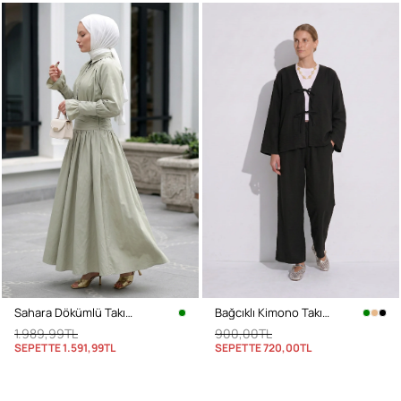
Sahara Dökümlü Takım 3008 - SU YEŞİLİ
Bağcıklı Kimono Takım 26610 - SİYAH
1.989,99TL
900,00TL
SEPETTE
1.591,99TL
SEPETTE
720,00TL