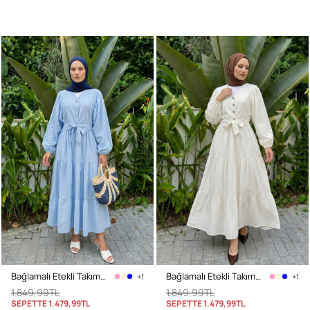
Bağlamalı Etekli Takım Y0149 - BEBE MAVİSİ
Bağlamalı Etekli Takım Y0149 - KREM
+1
+1
1.849,99TL
1.849,99TL
SEPETTE
1.479,99TL
SEPETTE
1.479,99TL