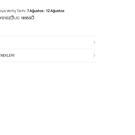
a Veriliş Tarihi :
7 Ağustos - 12 Ağustos
Y0102
UID :
18959
NEKLERI