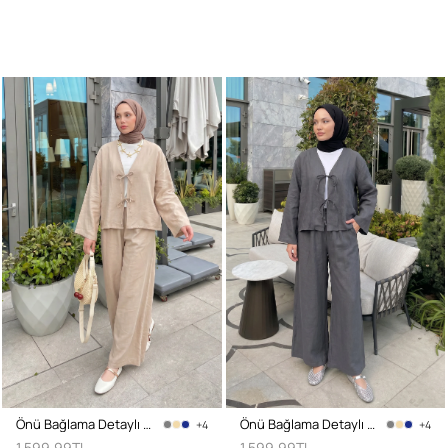
Önü Bağlama Detaylı Takım Y0143 - BEJ
Önü Bağlama Detaylı Takım Y0143 - KOYU GRİ
+4
+4
1.599,99TL
1.599,99TL