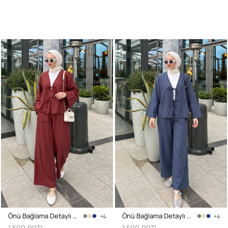
Önü Bağlama Detaylı Takım Y0143 - BORDO
Önü Bağlama Detaylı Takım Y0143 - İNDİGO
+4
+4
1.599,99TL
1.599,99TL