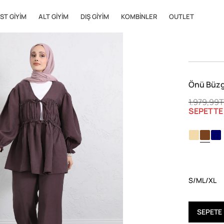
ST GIYIM
ALT GIYIM
DIŞ GIYIM
KOMBINLER
OUTLET
Önü Büzg
1.979,99
SEPETT
S/M
L/XL
SEPETE