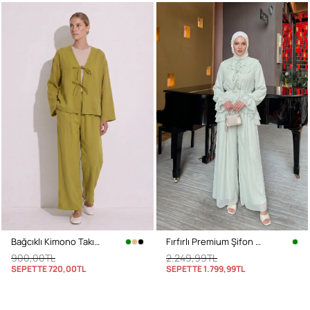
Bağcıklı Kimono Takım 26610 - YAĞ YEŞİLİ
Fırfırlı Premium Şifon Takım 266031 - AÇIK YEŞİL
900,00TL
2.249,99TL
SEPETTE
720,00TL
SEPETTE
1.799,99TL