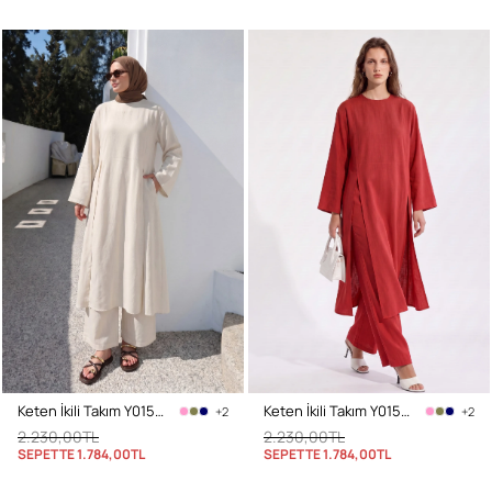
Keten İkili Takım Y0155 - EKRU
Keten İkili Takım Y0155 - KIRMIZI
+2
+2
2.230,00TL
2.230,00TL
SEPETTE
1.784,00TL
SEPETTE
1.784,00TL