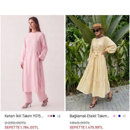
Keten İkili Takım Y0155 - AÇIK PEMBE
Bağlamalı Etekli Takım Y0149 - TEREYAĞ SARISI
+2
+1
2.230,00TL
1.849,99TL
SEPETTE
1.784,00TL
SEPETTE
1.479,99TL