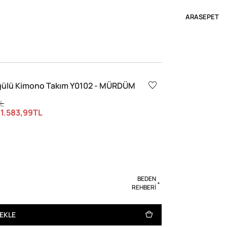
ARA
SEPET
ülü Kimono Takım Y0102 - MÜRDÜM
TL
E
1.583,99TL
BEDEN
REHBERİ
 EKLE