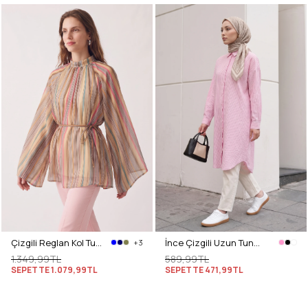
Çizgili Reglan Kol Tunik 260203 - SARI
İnce Çizgili Uzun Tunik 3131 - AÇIK PEMBE
+3
1.349,99TL
589,99TL
SEPETTE
1.079,99TL
SEPETTE
471,99TL