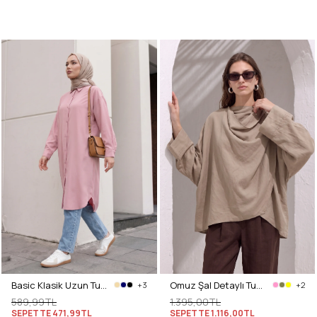
Basic Klasik Uzun Tunik 4061 - PUDRA PEMBE
Omuz Şal Detaylı Tunik Y0156 - VİZON
+3
+2
589,99TL
1.395,00TL
SEPETTE
471,99TL
SEPETTE
1.116,00TL