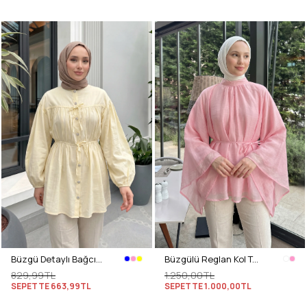
Büzgü Detaylı Bağcıklı Tunik 2366 - SARI
Büzgülü Reglan Kol Tunik Y0150 - PEMBE
829,99TL
1.250,00TL
SEPETTE
663,99TL
SEPETTE
1.000,00TL