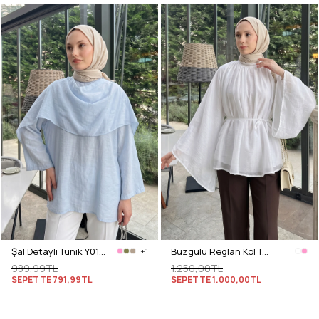
Şal Detaylı Tunik Y0151 - BEBE MAVİSİ
Büzgülü Reglan Kol Tunik Y0150 - BEYAZ
+1
989,99TL
1.250,00TL
SEPETTE
791,99TL
SEPETTE
1.000,00TL