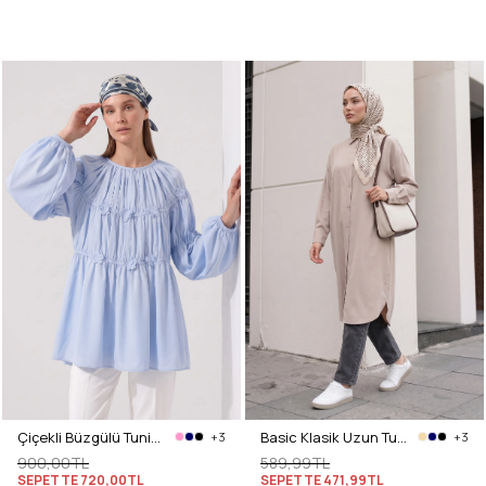
Çiçekli Büzgülü Tunik 5501 - BEBE MAVİSİ
Basic Klasik Uzun Tunik 4061 - TAŞ RENGİ
+3
+3
900,00TL
589,99TL
SEPETTE
720,00TL
SEPETTE
471,99TL