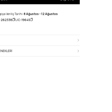
ya Veriliş Tarihi :
8 Ağustos - 12 Ağustos
:
262338
UID :
19645
NEKLERI