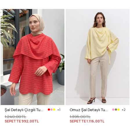
Şal Detaylı Çizgili Tunik Y0153 - AÇIK KIRMIZI
Omuz Şal Detaylı Tunik Y0156 - AÇIK SARI
+1
+2
1.240,00TL
1.395,00TL
SEPETTE
992,00TL
SEPETTE
1.116,00TL