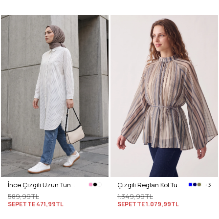
İnce Çizgili Uzun Tunik 3131 - TAŞ BEYAZ
Çizgili Reglan Kol Tunik 260203 - LACİVERT
+3
589,99TL
1.349,99TL
SEPETTE
471,99TL
SEPETTE
1.079,99TL