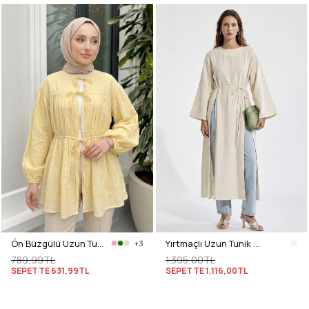
Ön Büzgülü Uzun Tunik 262338 - SARI
Yırtmaçlı Uzun Tunik Y0162 - EKRU
+3
789,99TL
1.395,00TL
SEPETTE
631,99TL
SEPETTE
1.116,00TL