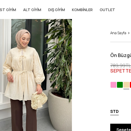
ST GIYIM
ALT GIYIM
DIŞ GIYIM
KOMBINLER
OUTLET
Ana Sayfa
Ön Büzgü
789,99TL
SEPETT
STD
Sepete