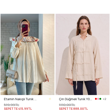
Etamin Nakışlı Tunik 2099 - KREM
Çin Düğmeli Tunik Y0158 - TAŞ
+2
519,99TL
1.110,00TL
SEPETTE
415,99TL
SEPETTE
888,00TL