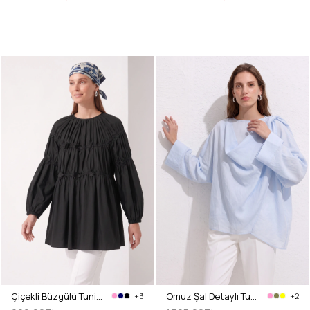
Çiçekli Büzgülü Tunik 5501 - SİYAH
Omuz Şal Detaylı Tunik Y0156 - BEBE MAVİSİ
+3
+2