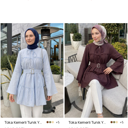
Toka Kemerli Tunik Y0135 - BEBE MAVİSİ
Toka Kemerli Tunik Y0135 - MÜRDÜM
+5
+5