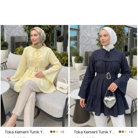
Toka Kemerli Tunik Y0135 - SARI
Toka Kemerli Tunik Y0135 - LACİVERT
+5
+5