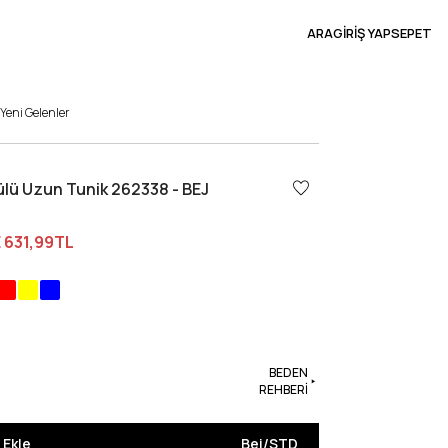
ARA
GİRİŞ YAP
SEPET
Yeni Gelenler
lü Uzun Tunik 262338 - BEJ
E
631,99TL
BEDEN
REHBERİ
 Ekle
Bej
/
STD