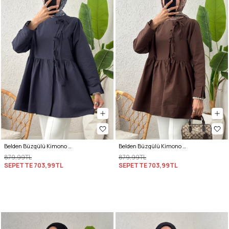
Belden Büzgülü Kimono 0002 - LACİVERT
Belden Büzgülü Kimono 0002 - KAHVERENGİ
879,99TL
879,99TL
SEPETTE
703,99TL
SEPETTE
703,99TL