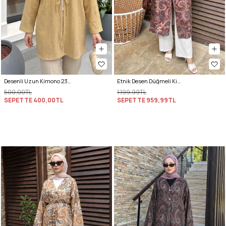
Desenli Uzun Kimono 2374 - BUĞDAY RENGİ
Etnik Desen Düğmeli Kimono Y0127 - BORDO
500,00TL
1.199,99TL
SEPETTE
400,00TL
SEPETTE
959,99TL