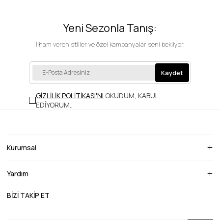
Yeni Sezonla Tanış:
İlham veren stiller ve özel kampanyalar seni bekliyor.
Kaydet
GİZLİLİK POLİTİKASI'NI
OKUDUM, KABUL
EDİYORUM.
.
Kurumsal
Yardım
BİZİ TAKİP ET