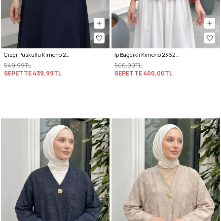
Çizgi Püsküllü Kimono 2353 - KIRIK BEYAZ
İp Bağcıklı Kimono 2362 - KIRMIZI
549,99TL
500,00TL
SEPETTE
439,99TL
SEPETTE
400,00TL