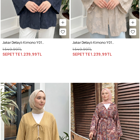
Jakar Detaylı Kimono Y0111 - LACİVERT
Jakar Detaylı Kimono Y0111 - BEJ
1.549,99TL
1.549,99TL
SEPETTE
1.239,99TL
SEPETTE
1.239,99TL