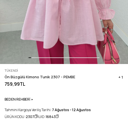
TÜKENDI
Ön Büzgülü Kimono Tunik 2307 - PEMBE
+ 1
759,99TL
BEDEN REHBERİ
Tahmini Kargoya Veriliş Tarihi :
7 Ağustos - 12 Ağustos
ÜRÜN KODU :
2307
UID :
16843