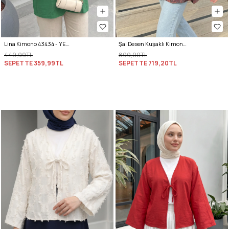
Lina Kimono 43434 - YEŞİL
Şal Desen Kuşaklı Kimono 2375 - MÜRDÜM
449,99TL
899,00TL
SEPETTE
359,99TL
SEPETTE
719,20TL