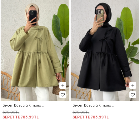
Belden Büzgülü Kimono 0002 - AÇIK HAKİ
Belden Büzgülü Kimono 0002 - SİYAH
879,99TL
879,99TL
SEPETTE
703,99TL
SEPETTE
703,99TL