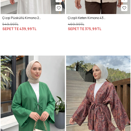
Çizgi Püsküllü Kimono 2353 - PUDRA
Çizgili Keten Kimono 43481 - VİZON
549,99TL
469,99TL
SEPETTE
439,99TL
SEPETTE
375,99TL