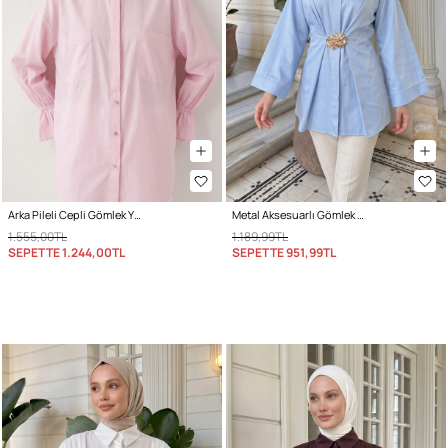
Arka Pileli Cepli Gömlek Y0147 - AÇIK PEMBE
Metal Aksesuarlı Gömlek Y0142 - BEBE MAVİSİ
1.555,00TL
1.189,99TL
SEPETTE
1.244,00TL
SEPETTE
951,99TL