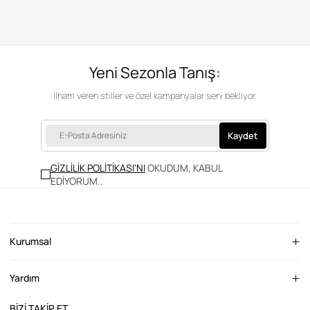
Yeni Sezonla Tanış:
İlham veren stiller ve özel kampanyalar seni bekliyor.
Kaydet
GİZLİLİK POLİTİKASI'NI
OKUDUM, KABUL
EDİYORUM.
.
Kurumsal
Yardım
BİZİ TAKİP ET