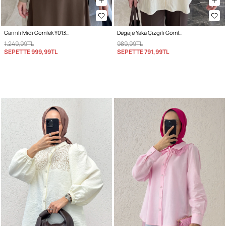
Garnili Midi Gömlek Y0138 - AÇIK HAKİ
Degaje Yaka Çizgili Gömlek Y0121 - TEREYAĞ SARISI
1.249,99TL
989,99TL
SEPETTE
999,99TL
SEPETTE
791,99TL