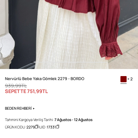
Nervürlü Bebe Yaka Gömlek 2279 - BORDO
+ 2
939,99TL
SEPETTE
751,99TL
BEDEN REHBERİ
Tahmini Kargoya Veriliş Tarihi :
7 Ağustos - 12 Ağustos
ÜRÜN KODU :
2279
UID :
17331