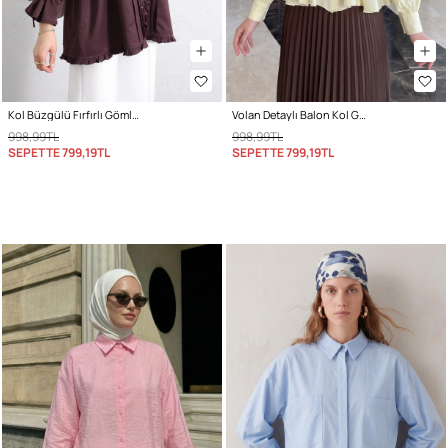
Kol Büzgülü Fırfırlı Gömlek Y0093 MÜRDÜM
Volan Detaylı Balon Kol Gömlek Y0095 - SARI
998,99TL
998,99TL
SEPETTE
799,19TL
SEPETTE
799,19TL