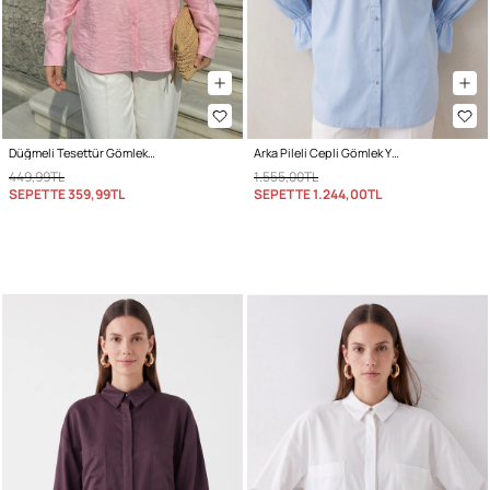
Düğmeli Tesettür Gömlek 612137 - PEMBE
Arka Pileli Cepli Gömlek Y0147 - BEBE MAVİSİ
449,99TL
1.555,00TL
SEPETTE
359,99TL
SEPETTE
1.244,00TL