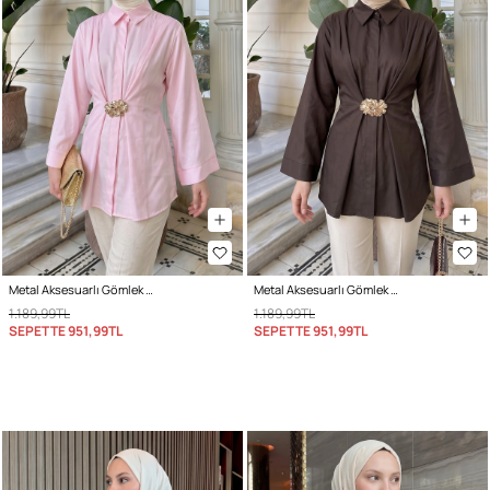
Metal Aksesuarlı Gömlek Y0142 - PEMBE
Metal Aksesuarlı Gömlek Y0142 - A. KAHVE
1.189,99TL
1.189,99TL
SEPETTE
951,99TL
SEPETTE
951,99TL