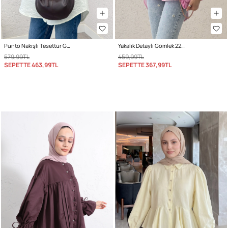
Punto Nakışlı Tesettür Gömlek 2241 - KREM
Yakalık Detaylı Gömlek 2214 - PEMBE
579,99TL
459,99TL
SEPETTE
463,99TL
SEPETTE
367,99TL