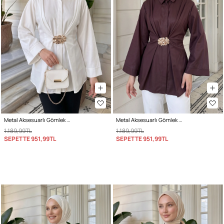
Metal Aksesuarlı Gömlek Y0142 - EKRU
Metal Aksesuarlı Gömlek Y0142 - MÜRDÜM
1.189,99TL
1.189,99TL
SEPETTE
951,99TL
SEPETTE
951,99TL