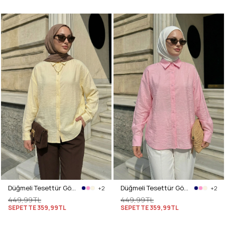
Düğmeli Tesettür Gömlek 612137 - SARI
Düğmeli Tesettür Gömlek 612137 - PEMBE
+2
+2
449,99TL
449,99TL
SEPETTE
359,99TL
SEPETTE
359,99TL