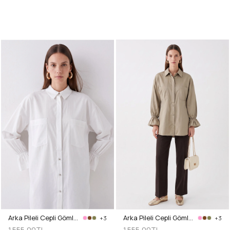
Arka Pileli Cepli Gömlek Y0147 - BEYAZ
Arka Pileli Cepli Gömlek Y0147 - AÇIK HAKİ
+3
+3
1.555,00TL
1.555,00TL