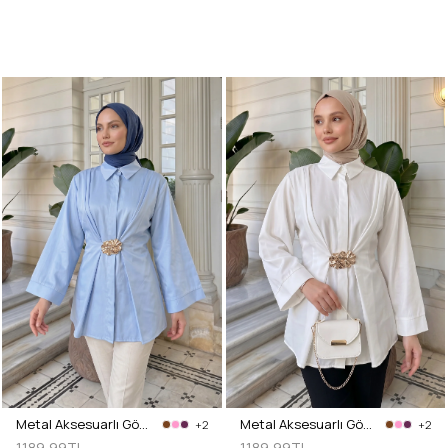
Metal Aksesuarlı Gömlek Y0142 - BEBE MAVİSİ
Metal Aksesuarlı Gömlek Y0142 - EKRU
+2
+2
1.189,99TL
1.189,99TL