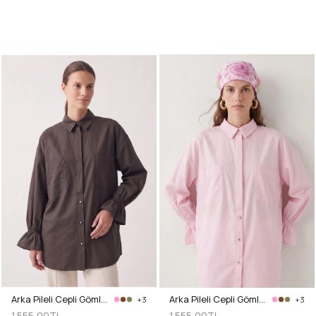
Arka Pileli Cepli Gömlek Y0147 - ACI KAHVE
Arka Pileli Cepli Gömlek Y0147 - AÇIK PEMBE
+3
+3
1.555,00TL
1.555,00TL