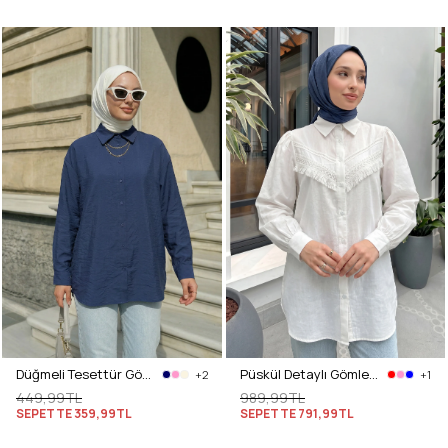
Düğmeli Tesettür Gömlek 612137 - LACİVERT
Püskül Detaylı Gömlek 2109 - BEYAZ
+2
+1
449,99TL
989,99TL
SEPETTE
359,99TL
SEPETTE
791,99TL