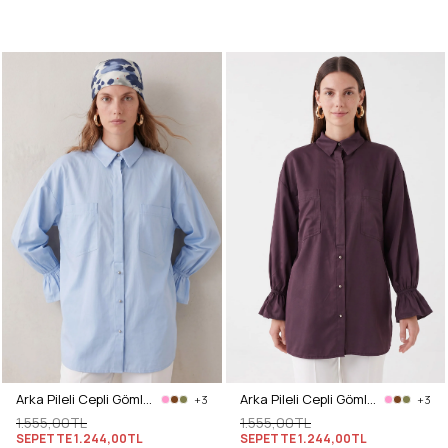
Arka Pileli Cepli Gömlek Y0147 - BEBE MAVİSİ
Arka Pileli Cepli Gömlek Y0147 - MÜRDÜM
+3
+3
1.555,00TL
1.555,00TL
SEPETTE
1.244,00TL
SEPETTE
1.244,00TL