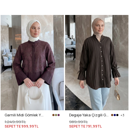
Garnili Midi Gömlek Y0138 - MÜRDÜM
Degaje Yaka Çizgili Gömlek Y0121 - ACI KAHVE
+3
1.249,99TL
989,99TL
SEPETTE
999,99TL
SEPETTE
791,99TL