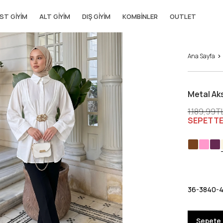
ST GIYIM
ALT GIYIM
DIŞ GIYIM
KOMBINLER
OUTLET
Ana Sayfa
Metal Ak
1.189,99T
SEPETT
36-38
40-
Sepete 