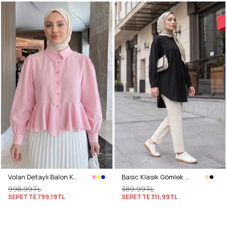
Volan Detaylı Balon Kol Gömlek Y0095 - PEMBE
Basic Klasik Gömlek 4062 - SİYAH
998,99TL
389,99TL
SEPETTE
799,19TL
SEPETTE
311,99TL