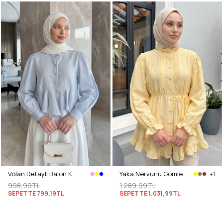
Volan Detaylı Balon Kol Gömlek Y0095 - BEBE MAVİSİ
Yaka Nervürlü Gömlek Y0109 - AÇIK SARI
+1
998,99TL
1.289,99TL
SEPETTE
799,19TL
SEPETTE
1.031,99TL