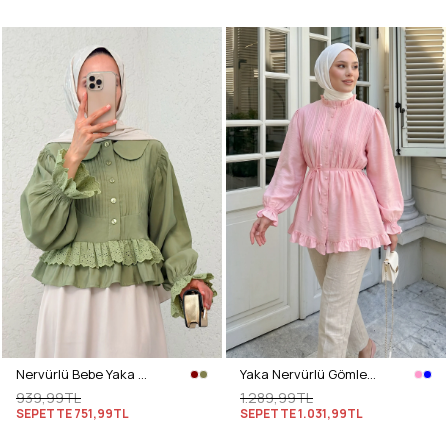
Nervürlü Bebe Yaka Gömlek 2279 - AÇIK HAKİ
Yaka Nervürlü Gömlek Y0109 - PEMBE
939,99TL
1.289,99TL
SEPETTE
751,99TL
SEPETTE
1.031,99TL