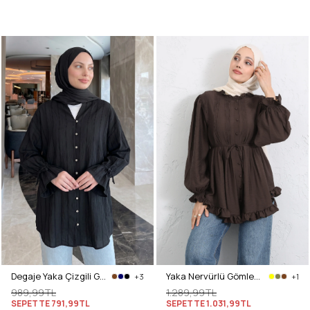
Degaje Yaka Çizgili Gömlek Y0121 - SİYAH
Yaka Nervürlü Gömlek Y0109 - KAHVERENGİ
+3
+1
989,99TL
1.289,99TL
SEPETTE
791,99TL
SEPETTE
1.031,99TL