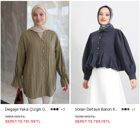
Degaje Yaka Çizgili Gömlek Y0121 - MAT HAKİ
Volan Detaylı Balon Kol Gömlek Y0095 - LACİVERT
+3
+1
989,99TL
998,99TL
SEPETTE
791,99TL
SEPETTE
799,19TL