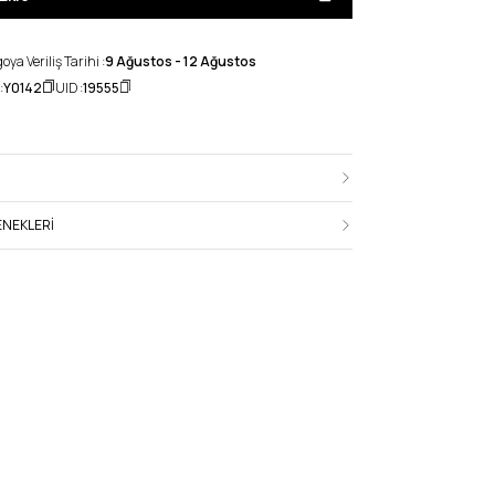
ya Veriliş Tarihi :
9 Ağustos - 12 Ağustos
:
Y0142
UID :
19555
NEKLERI