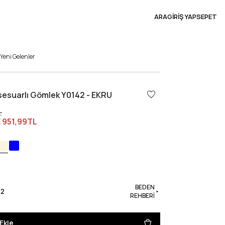
ARA
GİRİŞ YAP
SEPET
Yeni Gelenler
sesuarlı Gömlek Y0142 - EKRU
L
E
951,99TL
BEDEN
42
REHBERİ
Ekle