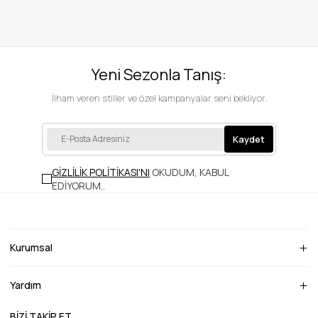
Yeni Sezonla Tanış:
İlham veren stiller ve özel kampanyalar seni bekliyor.
Kaydet
GİZLİLİK POLİTİKASI'NI
OKUDUM, KABUL
EDİYORUM.
.
Kurumsal
Yardım
BİZİ TAKİP ET