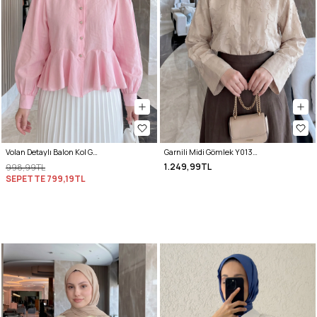
Volan Detaylı Balon Kol Gömlek Y0095 - PEMBE
Garnili Midi Gömlek Y0138 - TAŞ RENGİ
1.249,99TL
998,99TL
SEPETTE
799,19TL