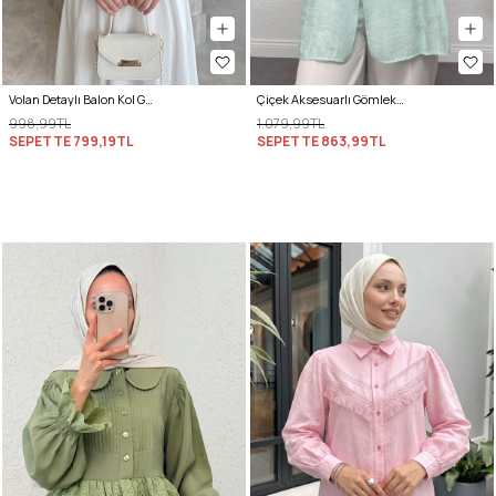
Volan Detaylı Balon Kol Gömlek Y0095 - BEBE MAVİSİ
Çiçek Aksesuarlı Gömlek 0064 - MİNT YEŞİLİ
998,99TL
1.079,99TL
SEPETTE
799,19TL
SEPETTE
863,99TL