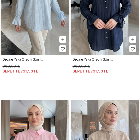
Degaje Yaka Çizgili Gömlek Y0121 - BEBE MAVİSİ
Degaje Yaka Çizgili Gömlek Y0121 - LACİVERT
989,99TL
989,99TL
SEPETTE
791,99TL
SEPETTE
791,99TL