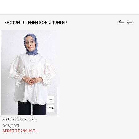
GÖRÜNTÜLENEN SON ÜRÜNLER
Kol Büzgülü Fırfırlı Gömlek Y0093 - BEYAZ
998,99TL
SEPETTE
799,19TL