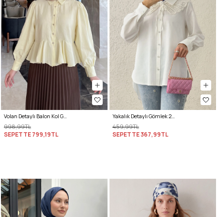
Volan Detaylı Balon Kol Gömlek Y0095 - SARI
Yakalık Detaylı Gömlek 2214 - BEYAZ
998,99TL
459,99TL
SEPETTE
799,19TL
SEPETTE
367,99TL