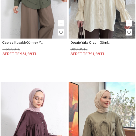
Çapraz Kuşaklı Gömlek Y0105 - HAKİ
Degaje Yaka Çizgili Gömlek Y0121 - TEREYAĞ SARISI
1.189,99TL
989,99TL
SEPETTE
951,99TL
SEPETTE
791,99TL