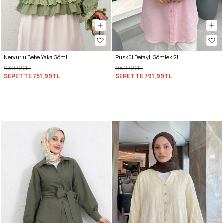
Nervürlü Bebe Yaka Gömlek 2279 - AÇIK HAKİ
Püskül Detaylı Gömlek 2109 - PEMBE
939,99TL
989,99TL
SEPETTE
751,99TL
SEPETTE
791,99TL