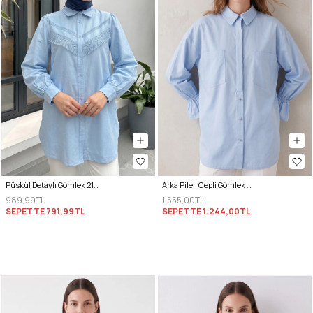
Püskül Detaylı Gömlek 2109 - BEBE MAVİSİ
Arka Pileli Cepli Gömlek Y0147 - BEBE MAVİSİ
989,99TL
1.555,00TL
SEPETTE
791,99TL
SEPETTE
1.244,00TL