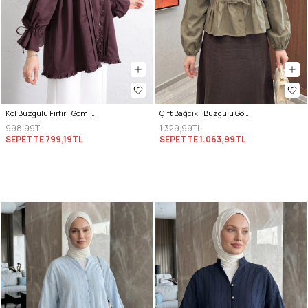
Kol Büzgülü Fırfırlı Gömlek Y0093 MÜRDÜM
Çift Bağcıklı Büzgülü Gömlek Y0099 - AÇIK HAKİ
998,99TL
1.329,99TL
SEPETTE
799,19TL
SEPETTE
1.063,99TL