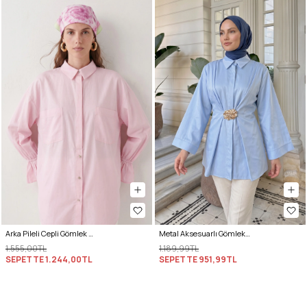
Arka Pileli Cepli Gömlek Y0147 - AÇIK PEMBE
Metal Aksesuarlı Gömlek Y0142 - BEBE MAVİSİ
1.555,00TL
1.189,99TL
SEPETTE
1.244,00TL
SEPETTE
951,99TL