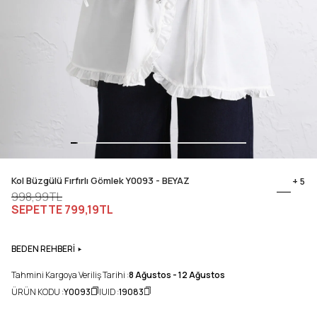
Kol Büzgülü Fırfırlı Gömlek Y0093 - BEYAZ
+ 5
998,99TL
SEPETTE
799,19TL
BEDEN REHBERİ
Tahmini Kargoya Veriliş Tarihi :
8 Ağustos - 12 Ağustos
ÜRÜN KODU :
Y0093
UID :
19083