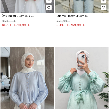
Önü Büzgülü Gömlek Y0125 - LACİVERT
Düğmeli Tesettür Gömlek 612137 - LACİVERT
989,99TL
449,99TL
SEPETTE
791,99TL
SEPETTE
359,99TL