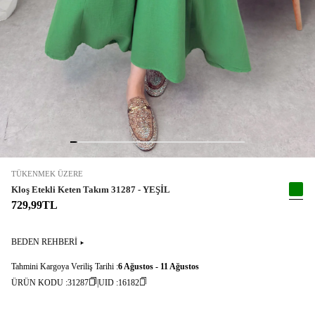
TÜKENMEK ÜZERE
Kloş Etekli Keten Takım 31287 - YEŞİL
729,99TL
BEDEN REHBERİ
Tahmini Kargoya Veriliş Tarihi :
6 Ağustos - 11 Ağustos
ÜRÜN KODU :
31287
UID :
16182