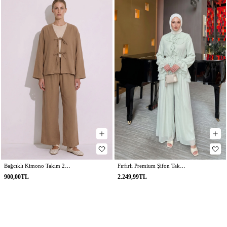
Bağcıklı Kimono Takım 26610 - BİSKÜVİ
Fırfırlı Premium Şifon Takım 266031 - AÇIK YEŞİL
900,00TL
2.249,99TL