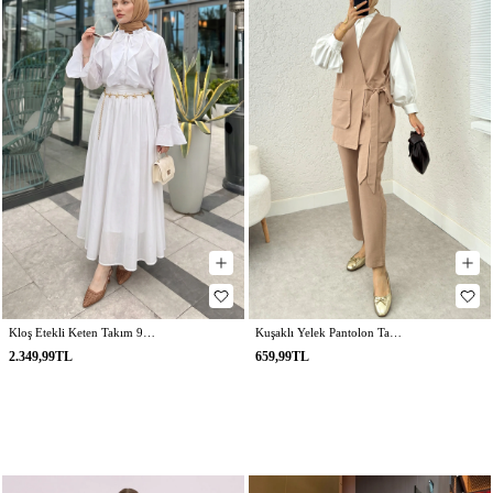
Kloş Etekli Keten Takım 9357335 - KREM
Kuşaklı Yelek Pantolon Takım 2243 - TAŞ RENGİ
2.349,99TL
659,99TL