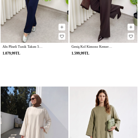
Altı Pliseli Tunik Takım 58122 - LACİVERT
Geniş Kol Kimono Kemerli Pantolon Takım 0047 - KAHVERENGİ
1.079,99TL
1.599,99TL