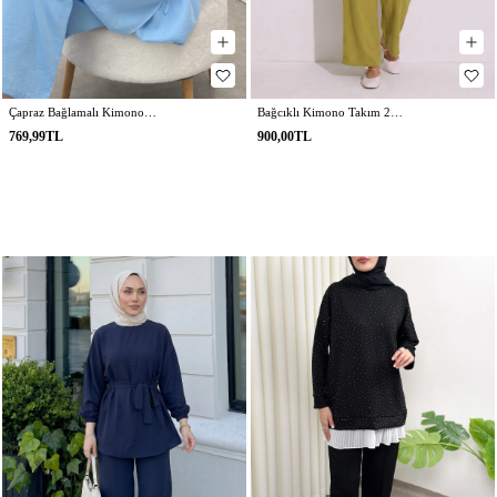
Çapraz Bağlamalı Kimono Takım 43457 - MAVİ
Bağcıklı Kimono Takım 26610 - YAĞ YEŞİLİ
769,99TL
900,00TL