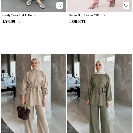
Geniş Yaka Etekli Takım Y0091 - LACİVERT
Keten İkili Takım Y0155 - AÇIK PEMBE
1.599,99TL
2.230,00TL