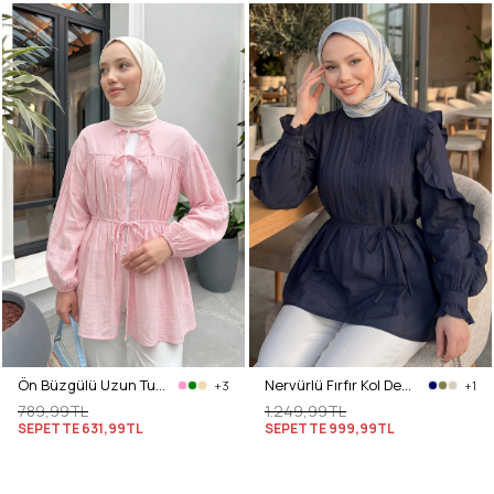
Ön Büzgülü Uzun Tunik 262338 - AÇIK PEMBE
Nervürlü Fırfır Kol Detaylı Tunik Y0116 - LACİVERT
+3
+1
789,99TL
1.249,99TL
SEPETTE
631,99TL
SEPETTE
999,99TL