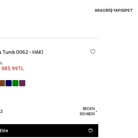
ARA
GİRİŞ YAP
SEPET
a Tunik 0062 - HAKİ
TL
E
983,99TL
BEDEN
42
REHBERİ
Ekle