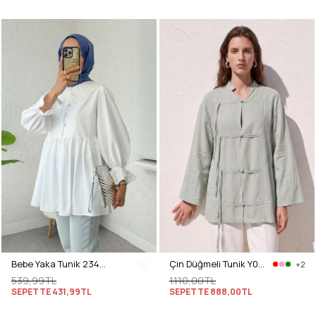
Bebe Yaka Tunik 23451 - BEYAZ
Çin Düğmeli Tunik Y0158 - ÇAĞLA YEŞİLİ
+2
539,99TL
1.110,00TL
SEPETTE
431,99TL
SEPETTE
888,00TL