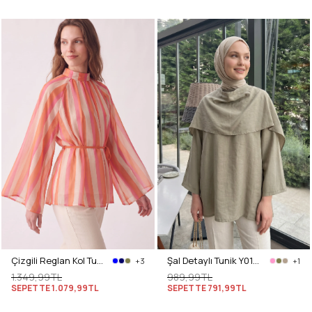
Çizgili Reglan Kol Tunik 260203 - TURUNCU
Şal Detaylı Tunik Y0151 - AÇIK HAKİ
+3
+1
1.349,99TL
989,99TL
SEPETTE
1.079,99TL
SEPETTE
791,99TL