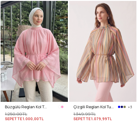
Büzgülü Reglan Kol Tunik Y0150 - PEMBE
Çizgili Reglan Kol Tunik 260203 - SARI
+3
1.250,00TL
1.349,99TL
SEPETTE
1.000,00TL
SEPETTE
1.079,99TL