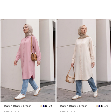
Basic Klasik Uzun Tunik 4061 - PUDRA PEMBE
Basic Klasik Uzun Tunik 4061 - BEJ
+3
+3
589,99TL
589,99TL