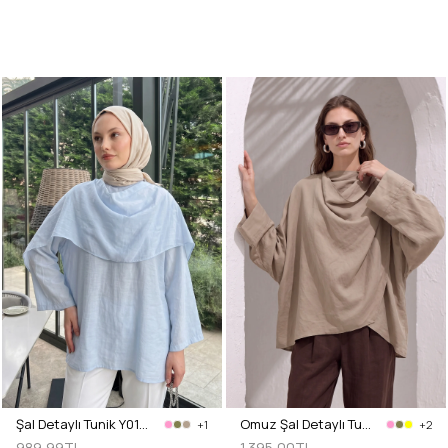
Şal Detaylı Tunik Y0151 - BEBE MAVİSİ
Omuz Şal Detaylı Tunik Y0156 - VİZON
+1
+2
989,99TL
1.395,00TL