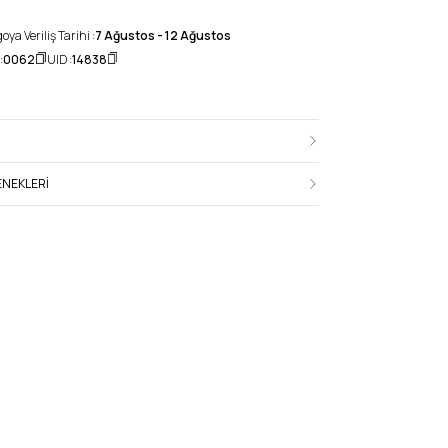
ya Veriliş Tarihi :
7 Ağustos - 12 Ağustos
:
0062
UID :
14838
NEKLERI