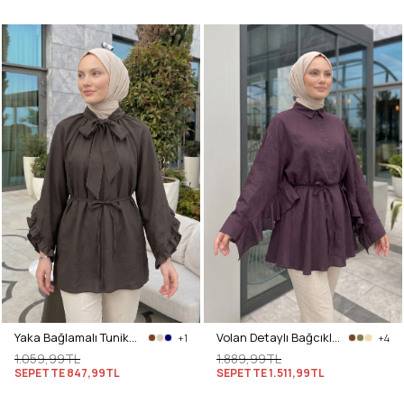
Yaka Bağlamalı Tunik Y0059 - ACI KAHVE
Volan Detaylı Bağcıklı Tunik Y0136 - MÜRDÜM
+1
+4
1.059,99TL
1.889,99TL
SEPETTE
847,99TL
SEPETTE
1.511,99TL