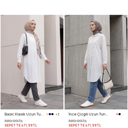
Basic Klasik Uzun Tunik 4061 - BEYAZ
İnce Çizgili Uzun Tunik 3131 - TAŞ BEYAZ
+3
589,99TL
589,99TL
SEPETTE
471,99TL
SEPETTE
471,99TL