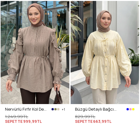
Nervürlü Fırfır Kol Detaylı Tunik Y0116 - TAŞ RENGİ
Büzgü Detaylı Bağcıklı Tunik 2366 - SARI
+1
1.249,99TL
829,99TL
SEPETTE
999,99TL
SEPETTE
663,99TL