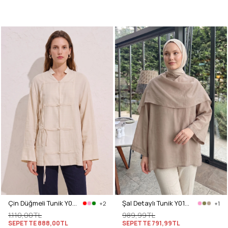
Çin Düğmeli Tunik Y0158 - TAŞ
Şal Detaylı Tunik Y0151 - VİZON
+2
+1
1.110,00TL
989,99TL
SEPETTE
888,00TL
SEPETTE
791,99TL