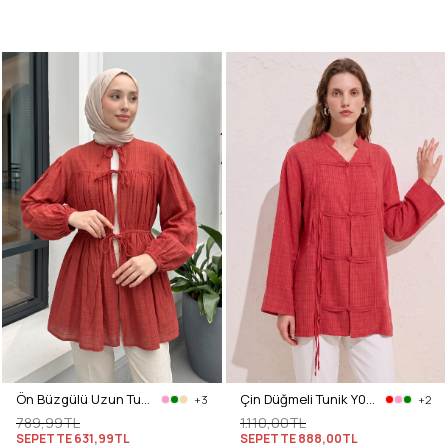
Ön Büzgülü Uzun Tunik 262338 - KIRMIZI
Çin Düğmeli Tunik Y0158 - KIRMIZI
+3
+2
789,99TL
1.110,00TL
SEPETTE
631,99TL
SEPETTE
888,00TL