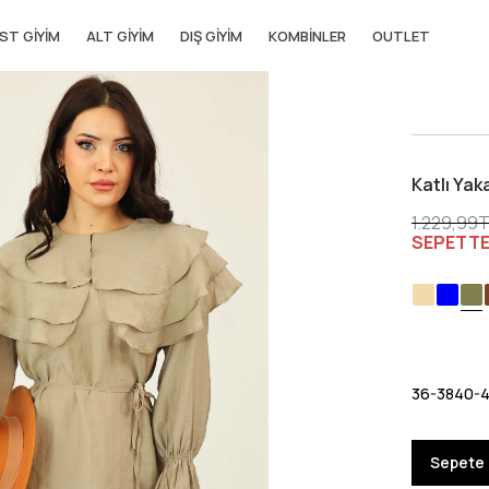
ST GIYIM
ALT GIYIM
DIŞ GIYIM
KOMBINLER
OUTLET
Katlı Yak
1.229,99
SEPETT
36-38
40-
Sepete 