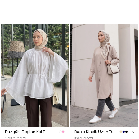
Büzgülü Reglan Kol Tunik Y0150 - BEYAZ
Basic Klasik Uzun Tunik 4061 - TAŞ RENGİ
+3
1.250,00TL
589,99TL