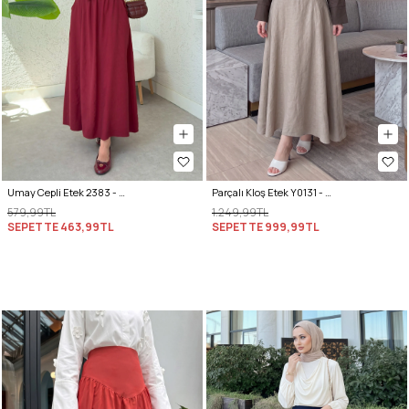
Umay Cepli Etek 2383 - BORDO
Parçalı Kloş Etek Y0131 - TAŞ RENGİ
579,99TL
1.249,99TL
SEPETTE
463,99TL
SEPETTE
999,99TL