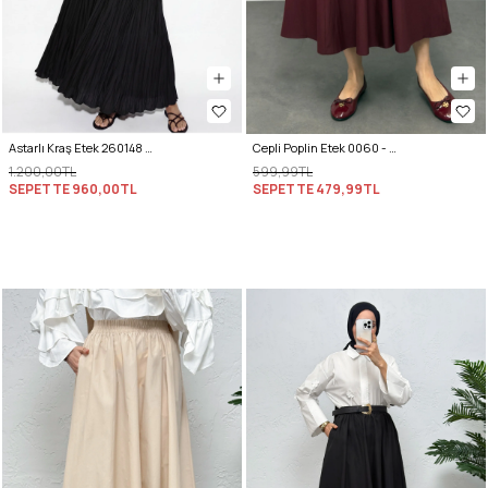
Astarlı Kraş Etek 260148 - SİYAH
Cepli Poplin Etek 0060 - BORDO
1.200,00TL
599,99TL
SEPETTE
960,00TL
SEPETTE
479,99TL