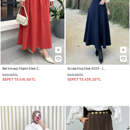
Bel Korsajlı Poplin Etek 26061 - KIRMIZI
Scuba Kloş Etek 0023 - LACİVERT
520,00TL
549,00TL
SEPETTE
416,00TL
SEPETTE
439,20TL