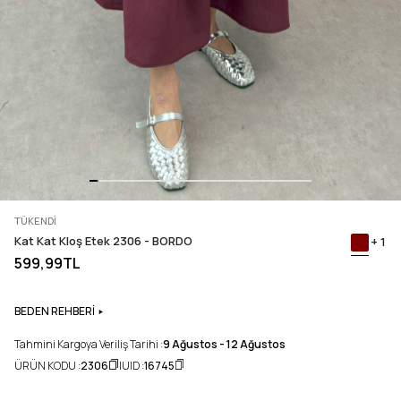
TÜKENDI
Kat Kat Kloş Etek 2306 - BORDO
+ 1
599,99TL
BEDEN REHBERİ
Tahmini Kargoya Veriliş Tarihi :
9 Ağustos - 12 Ağustos
ÜRÜN KODU :
2306
UID :
16745