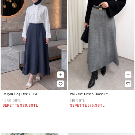
Parçalı Kloş Etek Y0131 - LACİVERT
Balıksırtı Desenli Kaşe Etek 0054 - ANTRASİT
1.249,99TL
719,99TL
SEPETTE
999,99TL
SEPETTE
575,99TL