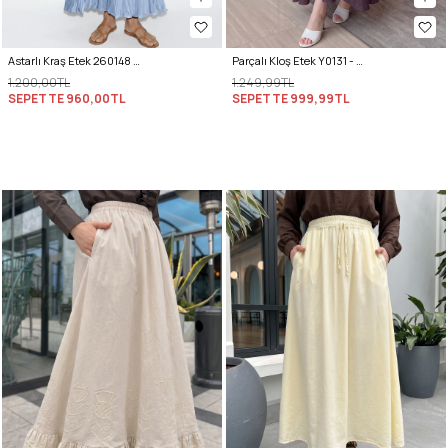
Astarlı Kraş Etek 260148 - BEBE MAVİSİ
Parçalı Kloş Etek Y0131 - VİŞNE ÇÜRÜĞÜ
1.200,00TL
1.249,99TL
SEPETTE
960,00TL
SEPETTE
999,99TL