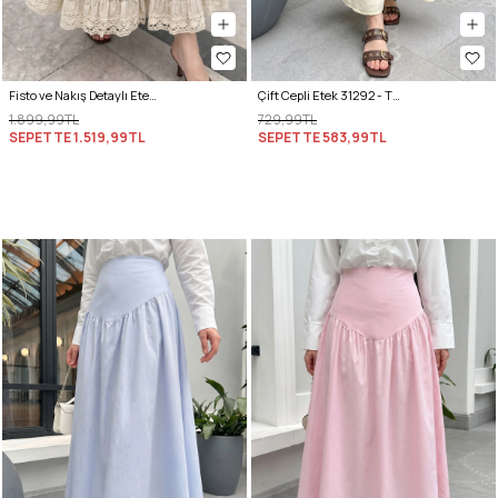
Fisto ve Nakış Detaylı Etek 2329 - BEJ
Çift Cepli Etek 31292 - TEREYAĞ SARISI
1.899,99TL
729,99TL
SEPETTE
1.519,99TL
SEPETTE
583,99TL