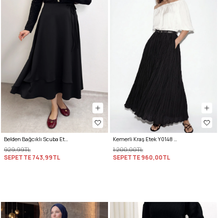
Belden Bağcıklı Scuba Etek 0056 - SİYAH
Kemerli Kraş Etek Y0148 - SİYAH
929,99TL
1.200,00TL
SEPETTE
743,99TL
SEPETTE
960,00TL