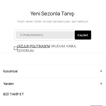
Yeni Sezonla Tanış:
İlham veren stiller ve özel kampanyalar seni bekliyor.
Kaydet
GİZLİLİK POLİTİKASI'NI
OKUDUM, KABUL
EDİYORUM.
.
Kurumsal
Yardım
BİZİ TAKİP ET