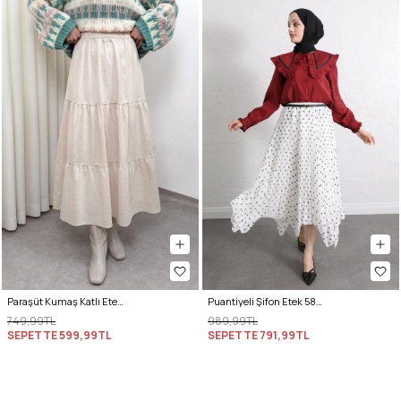
Paraşüt Kumaş Katlı Etek 0052 - BEJ
Puantiyeli Şifon Etek 580056 - BEYAZ
749,99TL
989,99TL
SEPETTE
599,99TL
SEPETTE
791,99TL