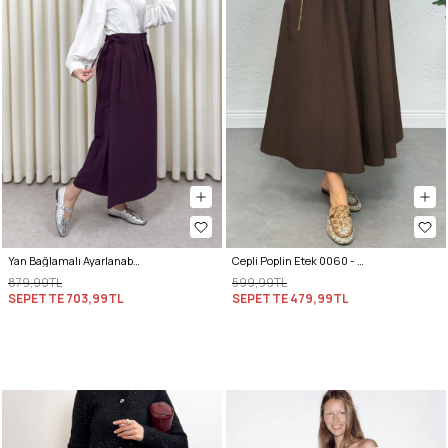
Yan Bağlamalı Ayarlanabilir Etek 0051 - MÜRDÜM
Cepli Poplin Etek 0060 - KAHVERENGİ
879,99TL
599,99TL
SEPETTE
703,99TL
SEPETTE
479,99TL