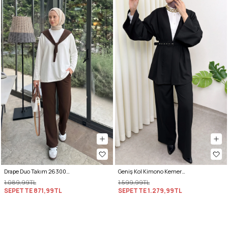
Drape Duo Takım 263006 - KOYU KAHVE
Geniş Kol Kimono Kemerli Pantolon Takım 0047 - SİYAH
1.089,99TL
1.599,99TL
SEPETTE
871,99TL
SEPETTE
1.279,99TL