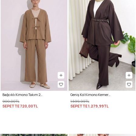
Bağcıklı Kimono Takım 26610 - BİSKÜVİ
Geniş Kol Kimono Kemerli Pantolon Takım 0047 - KAHVERENGİ
900,00TL
1.599,99TL
SEPETTE
720,00TL
SEPETTE
1.279,99TL