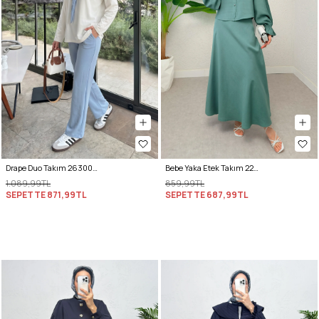
Drape Duo Takım 263006 - BEBE MAVİSİ
Bebe Yaka Etek Takım 2255 - MİNT YEŞİLİ
1.089,99TL
859,99TL
SEPETTE
871,99TL
SEPETTE
687,99TL