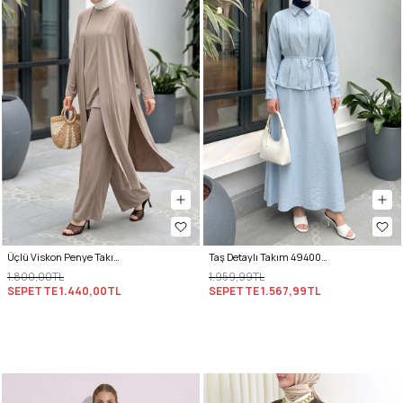
Üçlü Viskon Penye Takım 13205 - VİZON
Taş Detaylı Takım 494004 - BEBE MAVİSİ
1.800,00TL
1.959,99TL
SEPETTE
1.440,00TL
SEPETTE
1.567,99TL