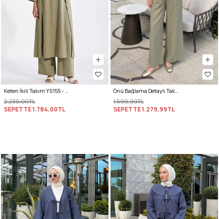
Keten İkili Takım Y0155 - AÇIK HAKİ
Önü Bağlama Detaylı Takım Y0143 - HAKİ
2.230,00TL
1.599,99TL
SEPETTE
1.784,00TL
SEPETTE
1.279,99TL