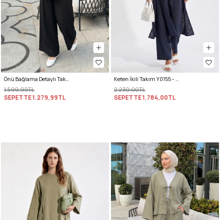
Önü Bağlama Detaylı Takım Y0143 - SİYAH
Keten İkili Takım Y0155 - LACİVERT
1.599,99TL
2.230,00TL
SEPETTE
1.279,99TL
SEPETTE
1.784,00TL