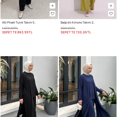
Altı Pliseli Tunik Takım 58122 - SİYAH
Bağcıklı Kimono Takım 26610 - YAĞ YEŞİLİ
1.079,99TL
900,00TL
SEPETTE
863,99TL
SEPETTE
720,00TL