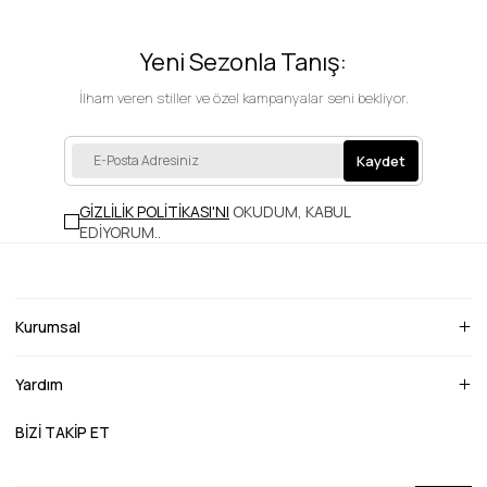
Yeni Sezonla Tanış:
İlham veren stiller ve özel kampanyalar seni bekliyor.
Kaydet
GİZLİLİK POLİTİKASI'NI
OKUDUM, KABUL
EDİYORUM.
.
Kurumsal
Yardım
BİZİ TAKİP ET