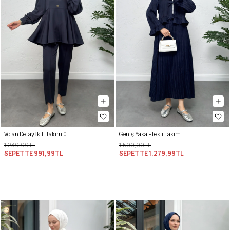
Volan Detay İkili Takım 0071 - LACİVERT
Geniş Yaka Etekli Takım Y0091 - LACİVERT
1.239,99TL
1.599,99TL
SEPETTE
991,99TL
SEPETTE
1.279,99TL