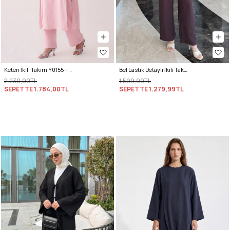
Keten İkili Takım Y0155 - AÇIK PEMBE
Bel Lastik Detaylı İkili Takım Y0132 - KOYU MOR
2.230,00TL
1.599,99TL
SEPETTE
1.784,00TL
SEPETTE
1.279,99TL