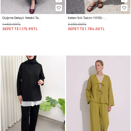
Düğme Detaylı Yelekli Takım 0049 - GRİ
Keten İkili Takım Y0155 - EKRU
1.469,99TL
2.230,00TL
SEPETTE
1.175,99TL
SEPETTE
1.784,00TL