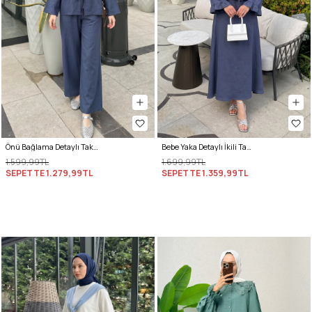
Önü Bağlama Detaylı Takım Y0143 - İNDİGO
Bebe Yaka Detaylı İkili Takım Y0141 - İNDİGO
1.599,99TL
1.699,99TL
SEPETTE
1.279,99TL
SEPETTE
1.359,99TL