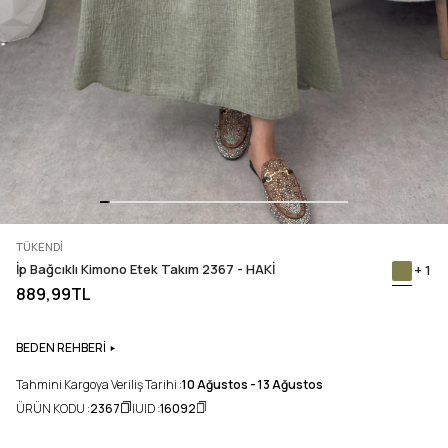
TÜKENDI
İp Bağcıklı Kimono Etek Takım 2367 - HAKİ
+ 1
889,99TL
BEDEN REHBERİ
Tahmini Kargoya Veriliş Tarihi :
10 Ağustos - 13 Ağustos
ÜRÜN KODU :
2367
UID :
16092