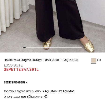
Hakim Yaka Düğme Detaylı Tunik 0058 - TAŞ RENGİ
+ 3
1.059,99TL
SEPETTE
847,99TL
BEDEN REHBERİ
Tahmini Kargoya Veriliş Tarihi :
7 Ağustos - 12 Ağustos
ÜRÜN KODU :
0058
UID :
14917