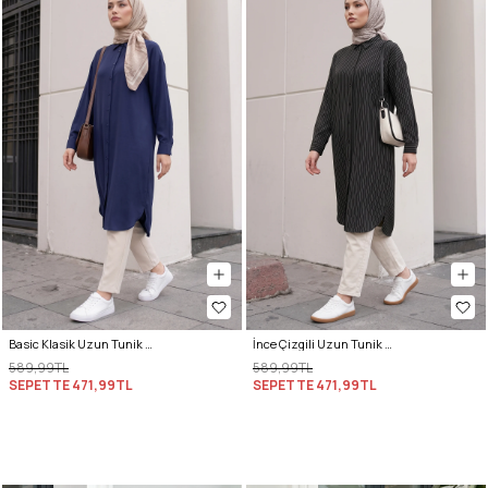
Basic Klasik Uzun Tunik 4061 - LACİVERT
İnce Çizgili Uzun Tunik 3131 - SİYAH
589,99TL
589,99TL
SEPETTE
471,99TL
SEPETTE
471,99TL