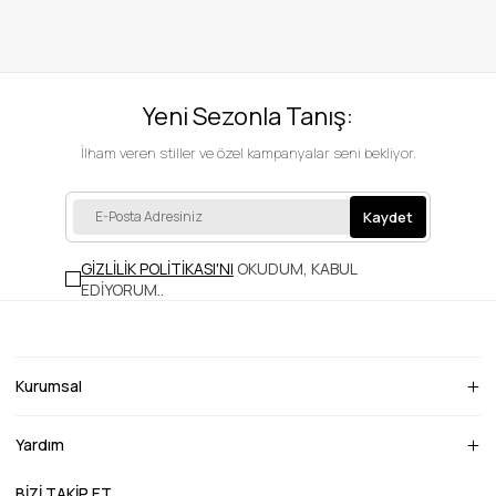
Yeni Sezonla Tanış:
İlham veren stiller ve özel kampanyalar seni bekliyor.
Kaydet
GİZLİLİK POLİTİKASI'NI
OKUDUM, KABUL
EDİYORUM.
.
Kurumsal
Yardım
BİZİ TAKİP ET