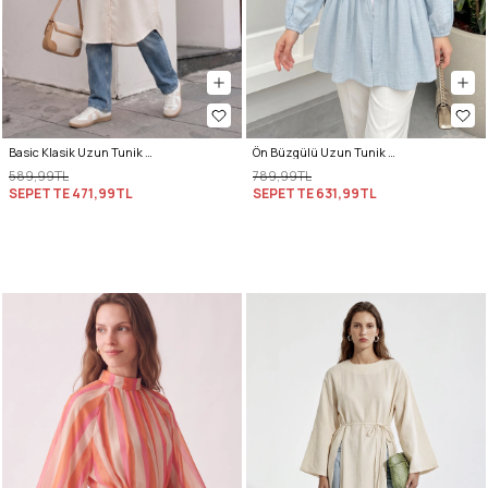
Basic Klasik Uzun Tunik 4061 - BEJ
Ön Büzgülü Uzun Tunik 262338 - BEBE MAVİSİ
589,99TL
789,99TL
SEPETTE
471,99TL
SEPETTE
631,99TL