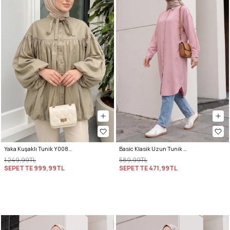
Yaka Kuşaklı Tunik Y0088 - HAKİ
Basic Klasik Uzun Tunik 4061 - PUDRA PEMBE
1.249,99TL
589,99TL
SEPETTE
999,99TL
SEPETTE
471,99TL