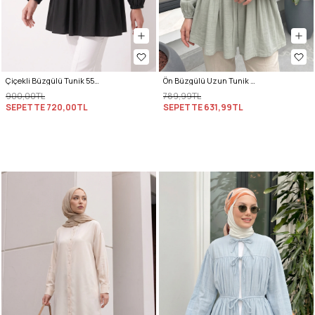
Çiçekli Büzgülü Tunik 5501 - SİYAH
Ön Büzgülü Uzun Tunik 262338 - MİNT YEŞİLİ
900,00TL
789,99TL
SEPETTE
720,00TL
SEPETTE
631,99TL