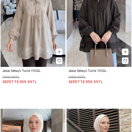
Jakar Detaylı Tunik Y0124 - TAŞ RENGİ
Jakar Detaylı Tunik Y0124 - ACI KAHVE
1.199,99TL
1.199,99TL
SEPETTE
959,99TL
SEPETTE
959,99TL