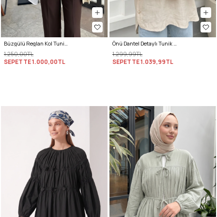
Büzgülü Reglan Kol Tunik Y0150 - BEYAZ
Önü Dantel Detaylı Tunik 61640 - BEJ
1.250,00TL
1.299,99TL
SEPETTE
1.000,00TL
SEPETTE
1.039,99TL