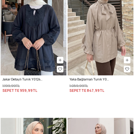
Jakar Detaylı Tunik Y0124 - LACİVERT
Yaka Bağlamalı Tunik Y0059 - TAŞ RENGİ
1.199,99TL
1.059,99TL
SEPETTE
959,99TL
SEPETTE
847,99TL