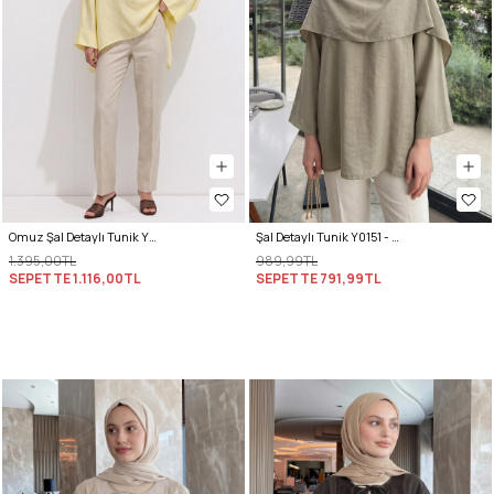
Omuz Şal Detaylı Tunik Y0156 - AÇIK SARI
Şal Detaylı Tunik Y0151 - AÇIK HAKİ
1.395,00TL
989,99TL
SEPETTE
1.116,00TL
SEPETTE
791,99TL