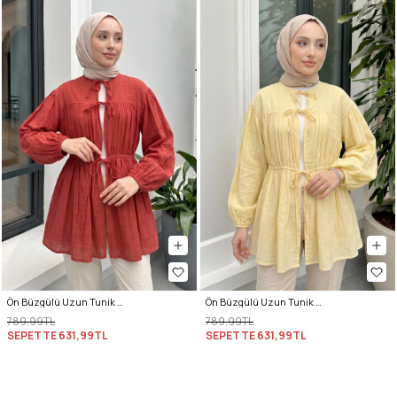
Ön Büzgülü Uzun Tunik 262338 - KIRMIZI
Ön Büzgülü Uzun Tunik 262338 - SARI
789,99TL
789,99TL
SEPETTE
631,99TL
SEPETTE
631,99TL