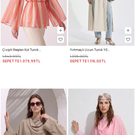
Çizgili Reglan Kol Tunik 260203 - TURUNCU
Yırtmaçlı Uzun Tunik Y0162 - EKRU
1.349,99TL
1.395,00TL
SEPETTE
1.079,99TL
SEPETTE
1.116,00TL