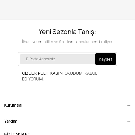
Yeni Sezonla Tanış:
İlham veren stiller ve özel kampanyalar seni bekliyor.
Kaydet
GİZLİLİK POLİTİKASI'NI
OKUDUM, KABUL
EDİYORUM.
.
Kurumsal
Yardım
BİZİ TAKİP ET