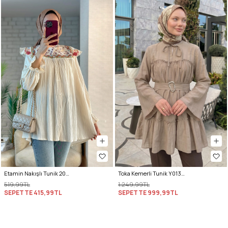
Etamin Nakışlı Tunik 2099 - KREM
Toka Kemerli Tunik Y0135 - BEJ
519,99TL
1.249,99TL
SEPETTE
415,99TL
SEPETTE
999,99TL