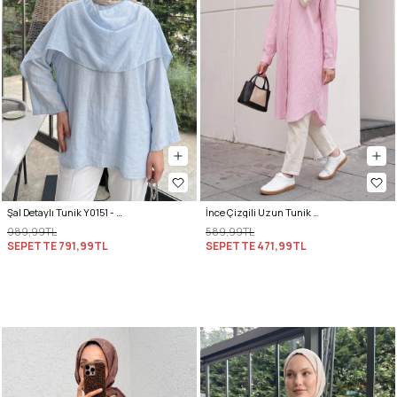
Şal Detaylı Tunik Y0151 - BEBE MAVİSİ
İnce Çizgili Uzun Tunik 3131 - AÇIK PEMBE
989,99TL
589,99TL
SEPETTE
791,99TL
SEPETTE
471,99TL