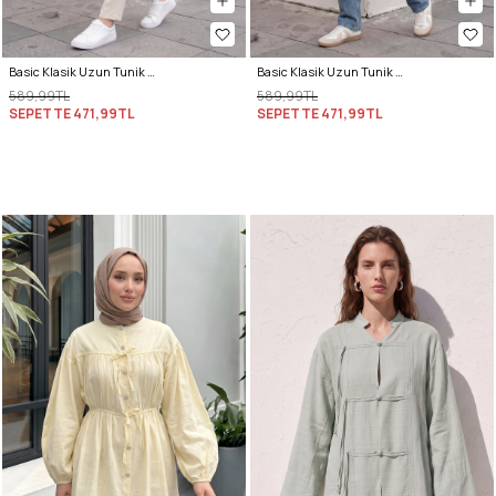
Basic Klasik Uzun Tunik 4061 - LACİVERT
Basic Klasik Uzun Tunik 4061 - BEJ
589,99TL
589,99TL
SEPETTE
471,99TL
SEPETTE
471,99TL