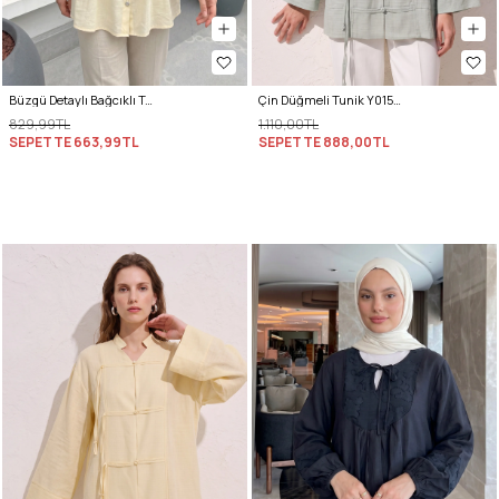
Büzgü Detaylı Bağcıklı Tunik 2366 - SARI
Çin Düğmeli Tunik Y0158 - ÇAĞLA YEŞİLİ
829,99TL
1.110,00TL
SEPETTE
663,99TL
SEPETTE
888,00TL