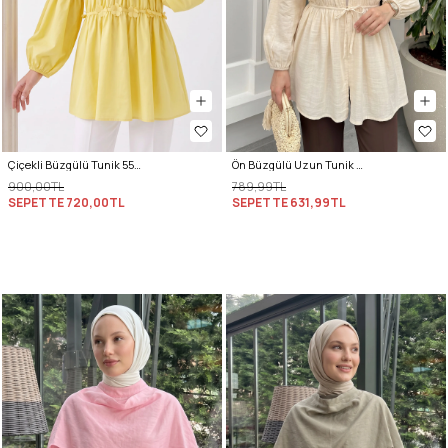
Çiçekli Büzgülü Tunik 5501 - SARI
Ön Büzgülü Uzun Tunik 262338 - BEJ
900,00TL
789,99TL
SEPETTE
720,00TL
SEPETTE
631,99TL