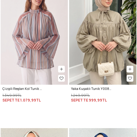
Çizgili Reglan Kol Tunik 260203 - MAVİ
Yaka Kuşaklı Tunik Y0088 - HAKİ
1.349,99TL
1.249,99TL
SEPETTE
1.079,99TL
SEPETTE
999,99TL