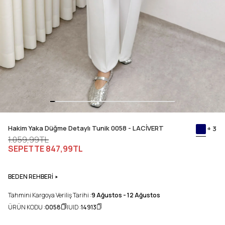
Hakim Yaka Düğme Detaylı Tunik 0058 - LACİVERT
+ 3
1.059,99TL
SEPETTE
847,99TL
BEDEN REHBERİ
Tahmini Kargoya Veriliş Tarihi :
9 Ağustos - 12 Ağustos
ÜRÜN KODU :
0058
UID :
14913