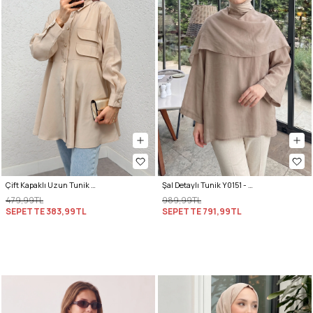
Çift Kapaklı Uzun Tunik 2277 - BEJ
Şal Detaylı Tunik Y0151 - VİZON
479,99TL
989,99TL
SEPETTE
383,99TL
SEPETTE
791,99TL