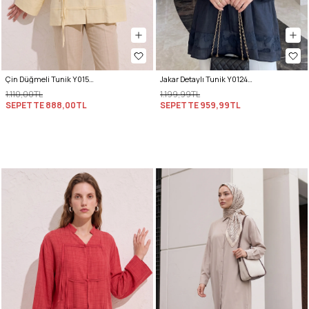
Çin Düğmeli Tunik Y0158 - SARI
Jakar Detaylı Tunik Y0124 - LACİVERT
1.110,00TL
1.199,99TL
SEPETTE
888,00TL
SEPETTE
959,99TL