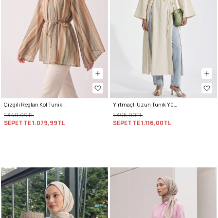
Çizgili Reglan Kol Tunik 260203 - HAKİ
Yırtmaçlı Uzun Tunik Y0162 - EKRU
1.349,99TL
1.395,00TL
SEPETTE
1.079,99TL
SEPETTE
1.116,00TL