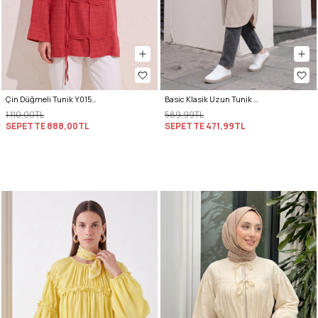
Çin Düğmeli Tunik Y0158 - KIRMIZI
Basic Klasik Uzun Tunik 4061 - TAŞ RENGİ
1.110,00TL
589,99TL
SEPETTE
888,00TL
SEPETTE
471,99TL