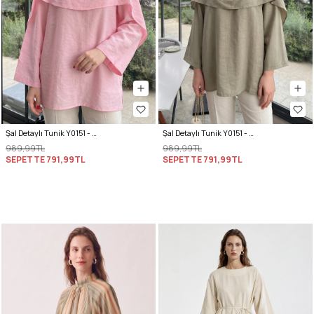
Şal Detaylı Tunik Y0151 - AÇIK PEMBE
Şal Detaylı Tunik Y0151 - AÇIK HAKİ
989,99TL
989,99TL
SEPETTE
791,99TL
SEPETTE
791,99TL