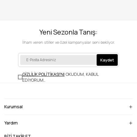
Yeni Sezonla Tanış:
İlham veren stiller ve özel kampanyalar seni bekliyor.
Kaydet
GİZLİLİK POLİTİKASI'NI
OKUDUM, KABUL
EDİYORUM.
.
Kurumsal
Yardım
BİZİ TAKİP ET