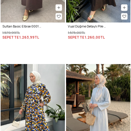
Sultan Basic Elbise 0001 - KESTANE
Vual Düğme Detaylı Pile Elbise 5007 - ACI KAHVE
1.579,99TL
1.575,00TL
SEPETTE
1.263,99TL
SEPETTE
1.260,00TL