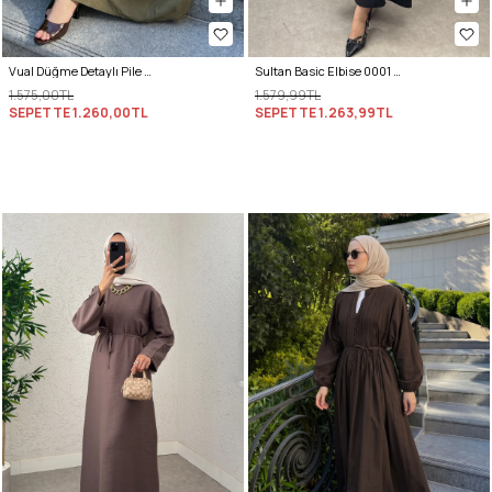
Vual Düğme Detaylı Pile Elbise 5007 - KOYU HAKİ
Sultan Basic Elbise 0001 - SİYAH
1.575,00TL
1.579,99TL
SEPETTE
1.260,00TL
SEPETTE
1.263,99TL