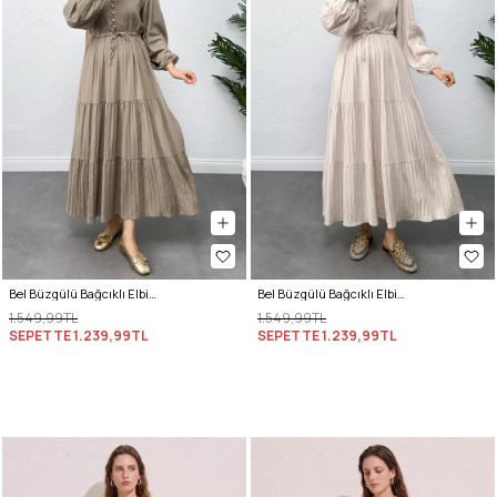
Bel Büzgülü Bağcıklı Elbise 0081 - HAKİ
Bel Büzgülü Bağcıklı Elbise 0081 - EKRU
1.549,99TL
1.549,99TL
SEPETTE
1.239,99TL
SEPETTE
1.239,99TL