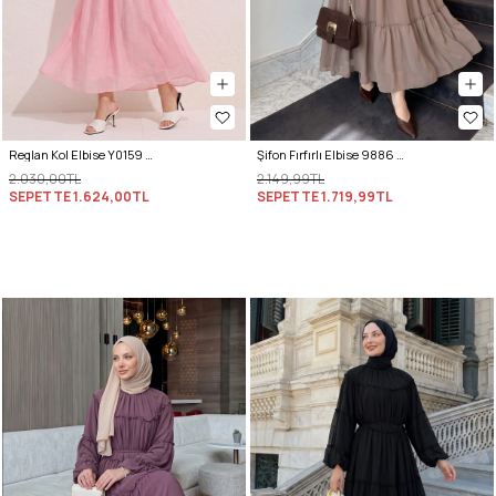
Reglan Kol Elbise Y0159 - PEMBE
Şifon Fırfırlı Elbise 9886 - VİZON
2.030,00TL
2.149,99TL
SEPETTE
1.624,00TL
SEPETTE
1.719,99TL