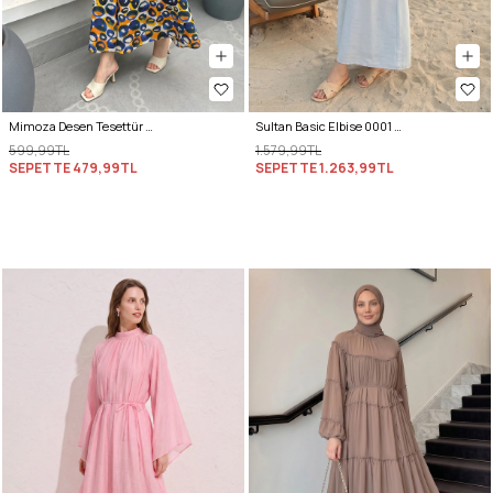
Mimoza Desen Tesettür Elbise 2328 - LACİVERT
Sultan Basic Elbise 0001 - BEBE MAVİSİ
599,99TL
1.579,99TL
SEPETTE
479,99TL
SEPETTE
1.263,99TL