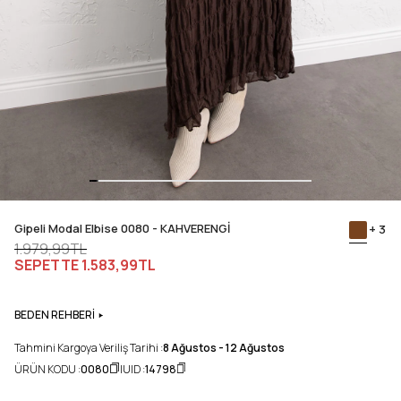
Gipeli Modal Elbise 0080 - KAHVERENGİ
+ 3
1.979,99TL
SEPETTE
1.583,99TL
BEDEN REHBERİ
Tahmini Kargoya Veriliş Tarihi :
8 Ağustos - 12 Ağustos
ÜRÜN KODU :
0080
UID :
14798