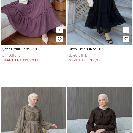
Şifon Fırfırlı Elbise 9886 - MÜRDÜM
Şifon Fırfırlı Elbise 9886 - SİYAH
2.149,99TL
2.149,99TL
SEPETTE
1.719,99TL
SEPETTE
1.719,99TL