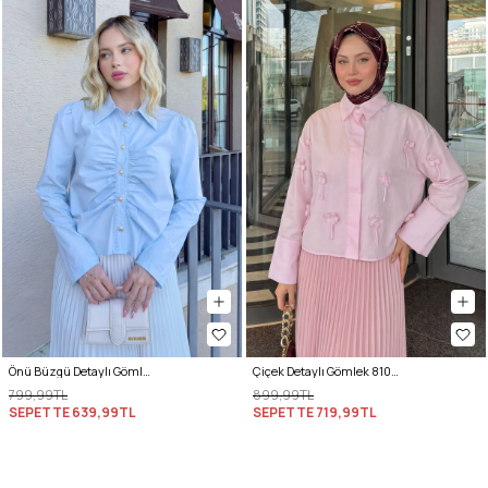
Önü Büzgü Detaylı Gömlek 81181 - BEBE MAVİSİ
Çiçek Detaylı Gömlek 81019 - PEMBE
799,99TL
899,99TL
SEPETTE
639,99TL
SEPETTE
719,99TL