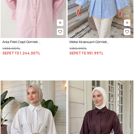
Arka Pileli Cepli Gömlek Y0147 - AÇIK PEMBE
Metal Aksesuarlı Gömlek Y0142 - BEBE MAVİSİ
1.555,00TL
1.189,99TL
SEPETTE
1.244,00TL
SEPETTE
951,99TL