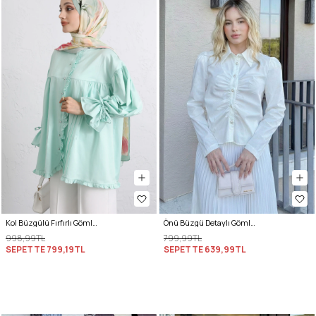
Kol Büzgülü Fırfırlı Gömlek Y0093 - MİNT YEŞİLİ
Önü Büzgü Detaylı Gömlek 81181 - TEREYAĞ SARISI
998,99TL
799,99TL
SEPETTE
799,19TL
SEPETTE
639,99TL