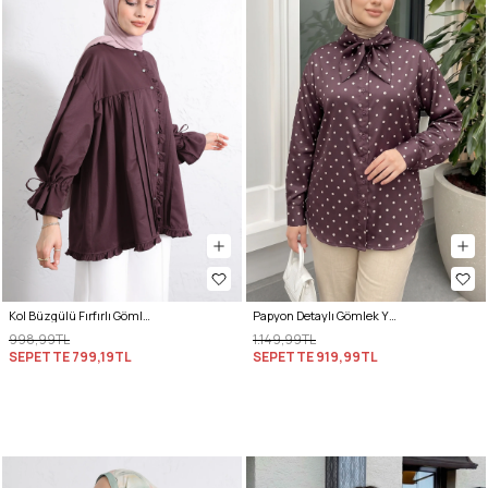
Kol Büzgülü Fırfırlı Gömlek Y0093 MÜRDÜM
Papyon Detaylı Gömlek Y0120 - MÜRDÜM
998,99TL
1.149,99TL
SEPETTE
799,19TL
SEPETTE
919,99TL