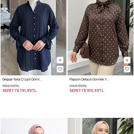
Degaje Yaka Çizgili Gömlek Y0121 - LACİVERT
Papyon Detaylı Gömlek Y0120 - KAHVE
989,99TL
1.149,99TL
SEPETTE
791,99TL
SEPETTE
919,99TL