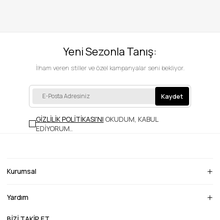
Yeni Sezonla Tanış:
İlham veren stiller ve özel kampanyalar seni bekliyor.
Kaydet
GİZLİLİK POLİTİKASI'NI
OKUDUM, KABUL
EDİYORUM.
.
Kurumsal
Yardım
BİZİ TAKİP ET