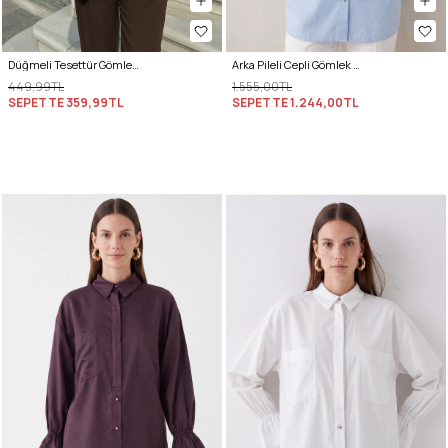
Düğmeli Tesettür Gömlek 612137 - SARI
Arka Pileli Cepli Gömlek Y0147 - BEBE MAVİSİ
449,99TL
1.555,00TL
SEPETTE
359,99TL
SEPETTE
1.244,00TL