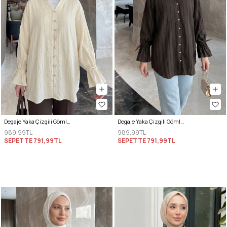
Degaje Yaka Çizgili Gömlek Y0121 - TEREYAĞ SARISI
Degaje Yaka Çizgili Gömlek Y0121 - ACI KAHVE
989,99TL
989,99TL
SEPETTE
791,99TL
SEPETTE
791,99TL