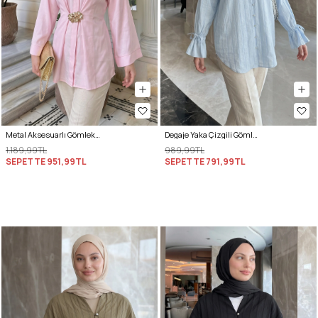
Metal Aksesuarlı Gömlek Y0142 - PEMBE
Degaje Yaka Çizgili Gömlek Y0121 - BEBE MAVİSİ
1.189,99TL
989,99TL
SEPETTE
951,99TL
SEPETTE
791,99TL