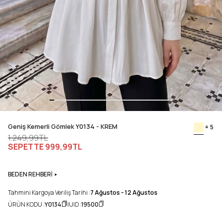
Geniş Kemerli Gömlek Y0134 - KREM
+ 5
1.249,99TL
SEPETTE
999,99TL
BEDEN REHBERİ
Tahmini Kargoya Veriliş Tarihi :
7 Ağustos - 12 Ağustos
ÜRÜN KODU :
Y0134
UID :
19500