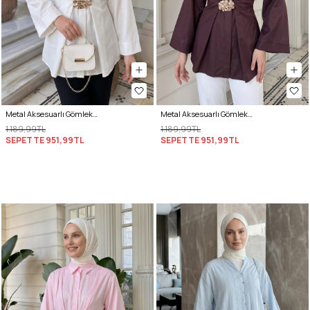
Metal Aksesuarlı Gömlek Y0142 - EKRU
Metal Aksesuarlı Gömlek Y0142 - MÜRDÜM
1.189,99TL
1.189,99TL
SEPETTE
951,99TL
SEPETTE
951,99TL