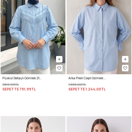
Püskül Detaylı Gömlek 2109 - BEBE MAVİSİ
Arka Pileli Cepli Gömlek Y0147 - BEBE MAVİSİ
989,99TL
1.555,00TL
SEPETTE
791,99TL
SEPETTE
1.244,00TL