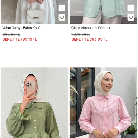
Volan Detaylı Balon Kol Gömlek Y0095 - BEBE MAVİSİ
Çiçek Aksesuarlı Gömlek 0064 - MİNT YEŞİLİ
998,99TL
1.079,99TL
SEPETTE
799,19TL
SEPETTE
863,99TL