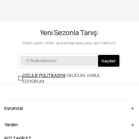
Yeni Sezonla Tanış:
İlham veren stiller ve özel kampanyalar seni bekliyor.
Kaydet
GİZLİLİK POLİTİKASI'NI
OKUDUM, KABUL
EDİYORUM.
.
Kurumsal
Yardım
BİZİ TAKİP ET