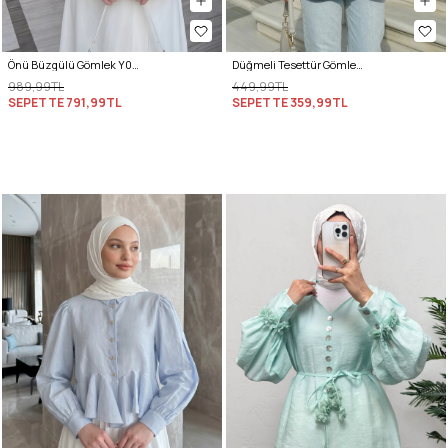
Önü Büzgülü Gömlek Y0125 - LACİVERT
Düğmeli Tesettür Gömlek 612137 - LACİVERT
989,99TL
449,99TL
SEPETTE
791,99TL
SEPETTE
359,99TL