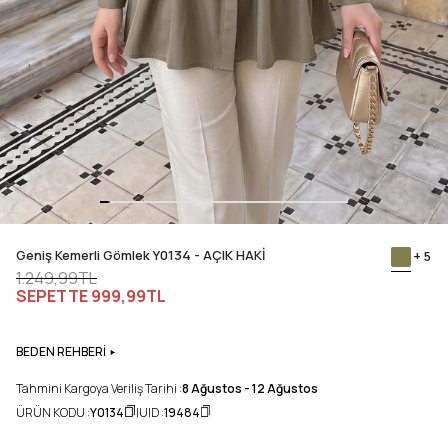
Geniş Kemerli Gömlek Y0134 - AÇIK HAKİ
+ 5
1.249,99TL
SEPETTE
999,99TL
BEDEN REHBERİ
Tahmini Kargoya Veriliş Tarihi :
8 Ağustos - 12 Ağustos
ÜRÜN KODU :
Y0134
UID :
19484