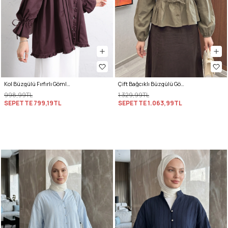
Kol Büzgülü Fırfırlı Gömlek Y0093 MÜRDÜM
Çift Bağcıklı Büzgülü Gömlek Y0099 - AÇIK HAKİ
998,99TL
1.329,99TL
SEPETTE
799,19TL
SEPETTE
1.063,99TL