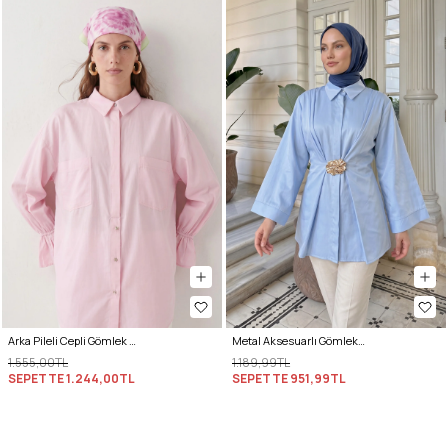
Arka Pileli Cepli Gömlek Y0147 - AÇIK PEMBE
Metal Aksesuarlı Gömlek Y0142 - BEBE MAVİSİ
1.555,00TL
1.189,99TL
SEPETTE
1.244,00TL
SEPETTE
951,99TL