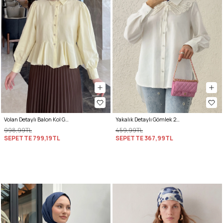
Volan Detaylı Balon Kol Gömlek Y0095 - SARI
Yakalık Detaylı Gömlek 2214 - BEYAZ
998,99TL
459,99TL
SEPETTE
799,19TL
SEPETTE
367,99TL