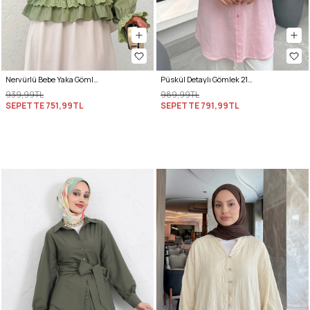
Nervürlü Bebe Yaka Gömlek 2279 - AÇIK HAKİ
Püskül Detaylı Gömlek 2109 - PEMBE
939,99TL
989,99TL
SEPETTE
751,99TL
SEPETTE
791,99TL