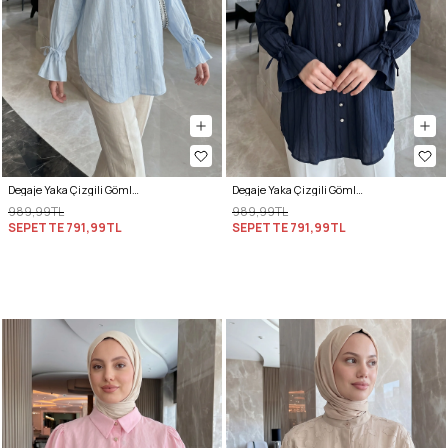
Degaje Yaka Çizgili Gömlek Y0121 - BEBE MAVİSİ
Degaje Yaka Çizgili Gömlek Y0121 - LACİVERT
989,99TL
989,99TL
SEPETTE
791,99TL
SEPETTE
791,99TL