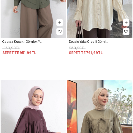
Çapraz Kuşaklı Gömlek Y0105 - HAKİ
Degaje Yaka Çizgili Gömlek Y0121 - TEREYAĞ SARISI
1.189,99TL
989,99TL
SEPETTE
951,99TL
SEPETTE
791,99TL