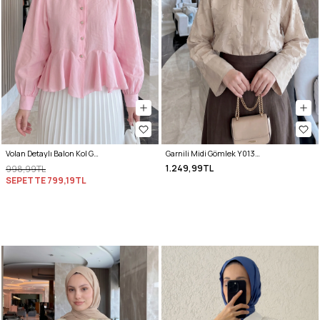
Volan Detaylı Balon Kol Gömlek Y0095 - PEMBE
Garnili Midi Gömlek Y0138 - TAŞ RENGİ
1.249,99TL
998,99TL
SEPETTE
799,19TL