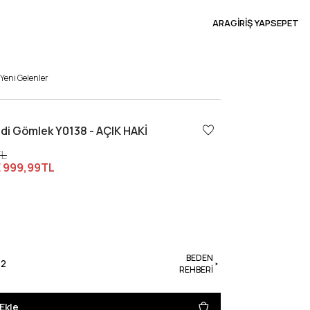
ARA
GİRİŞ YAP
SEPET
Yeni Gelenler
idi Gömlek Y0138 - AÇIK HAKİ
TL
E
999,99TL
BEDEN
42
REHBERİ
Ekle