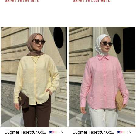
SEPETTE
799,19TL
SEPETTE
1.031,99TL
Düğmeli Tesettür Gömlek 612137 - SARI
Düğmeli Tesettür Gömlek 612137 - PEMBE
+2
+2