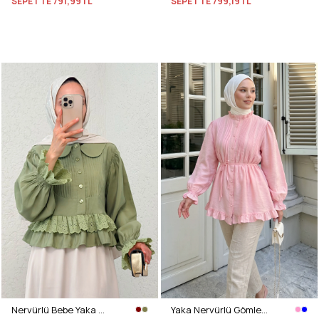
SEPETTE
791,99TL
SEPETTE
799,19TL
Nervürlü Bebe Yaka Gömlek 2279 - AÇIK HAKİ
Yaka Nervürlü Gömlek Y0109 - PEMBE