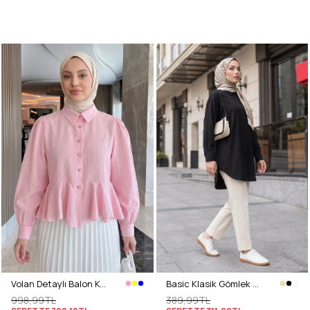
Volan Detaylı Balon Kol Gömlek Y0095 - PEMBE
Basic Klasik Gömlek 4062 - SİYAH
998,99TL
389,99TL