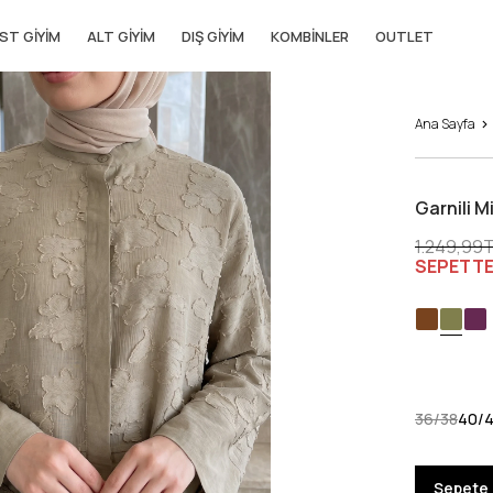
ST GIYIM
ALT GIYIM
DIŞ GIYIM
KOMBINLER
OUTLET
Ana Sayfa
Garnili M
1.249,99
SEPETT
36/38
40/
Sepete 