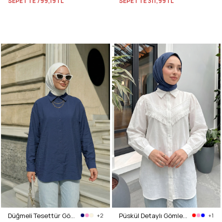
SEPETTE
799,19TL
SEPETTE
311,99TL
Düğmeli Tesettür Gömlek 612137 - LACİVERT
Püskül Detaylı Gömlek 2109 - BEYAZ
+2
+1