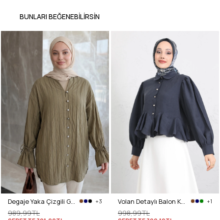
BUNLARI BEĞENEBILIRSIN
Degaje Yaka Çizgili Gömlek Y0121 - MAT HAKİ
Volan Detaylı Balon Kol Gömlek Y0095 - LACİVERT
+3
+1
989,99TL
998,99TL