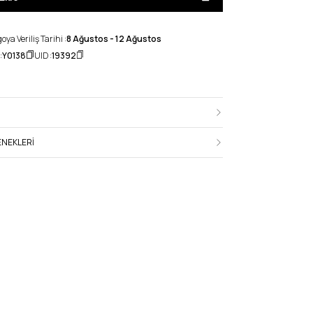
ya Veriliş Tarihi :
8 Ağustos - 12 Ağustos
:
Y0138
UID :
19392
NEKLERI