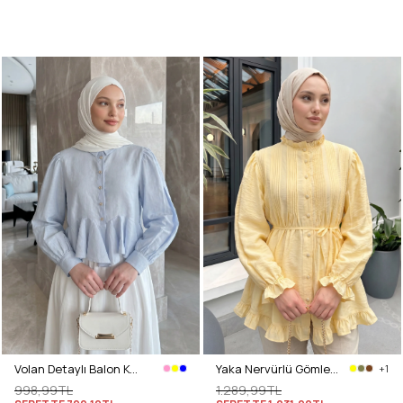
Volan Detaylı Balon Kol Gömlek Y0095 - BEBE MAVİSİ
Yaka Nervürlü Gömlek Y0109 - AÇIK SARI
+1
998,99TL
1.289,99TL