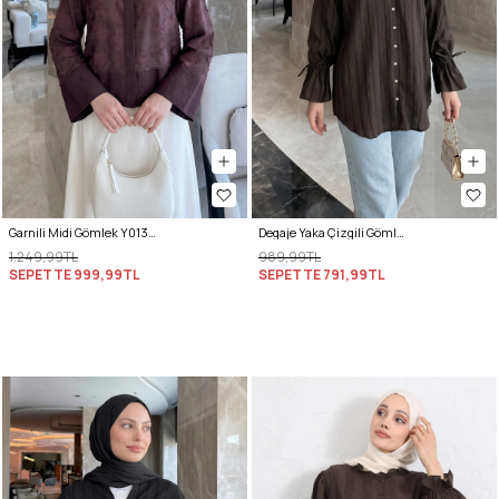
Garnili Midi Gömlek Y0138 - MÜRDÜM
Degaje Yaka Çizgili Gömlek Y0121 - ACI KAHVE
1.249,99TL
989,99TL
SEPETTE
999,99TL
SEPETTE
791,99TL