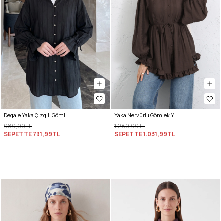
Degaje Yaka Çizgili Gömlek Y0121 - SİYAH
Yaka Nervürlü Gömlek Y0109 - KAHVERENGİ
989,99TL
1.289,99TL
SEPETTE
791,99TL
SEPETTE
1.031,99TL