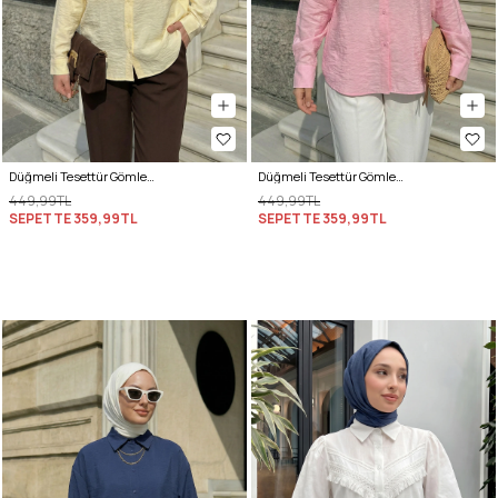
Düğmeli Tesettür Gömlek 612137 - SARI
Düğmeli Tesettür Gömlek 612137 - PEMBE
449,99TL
449,99TL
SEPETTE
359,99TL
SEPETTE
359,99TL