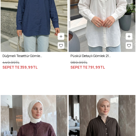
Düğmeli Tesettür Gömlek 612137 - LACİVERT
Püskül Detaylı Gömlek 2109 - BEYAZ
449,99TL
989,99TL
SEPETTE
359,99TL
SEPETTE
791,99TL