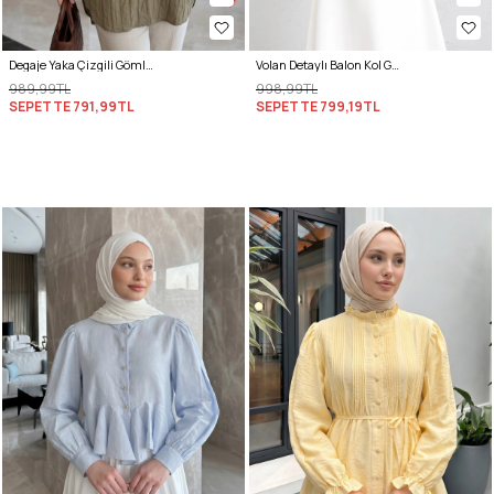
Degaje Yaka Çizgili Gömlek Y0121 - MAT HAKİ
Volan Detaylı Balon Kol Gömlek Y0095 - LACİVERT
989,99TL
998,99TL
SEPETTE
791,99TL
SEPETTE
799,19TL