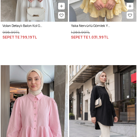
Volan Detaylı Balon Kol Gömlek Y0095 - BEBE MAVİSİ
Yaka Nervürlü Gömlek Y0109 - AÇIK SARI
998,99TL
1.289,99TL
SEPETTE
799,19TL
SEPETTE
1.031,99TL