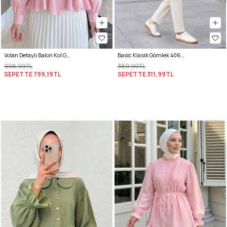
Volan Detaylı Balon Kol Gömlek Y0095 - PEMBE
Basic Klasik Gömlek 4062 - SİYAH
998,99TL
389,99TL
SEPETTE
799,19TL
SEPETTE
311,99TL