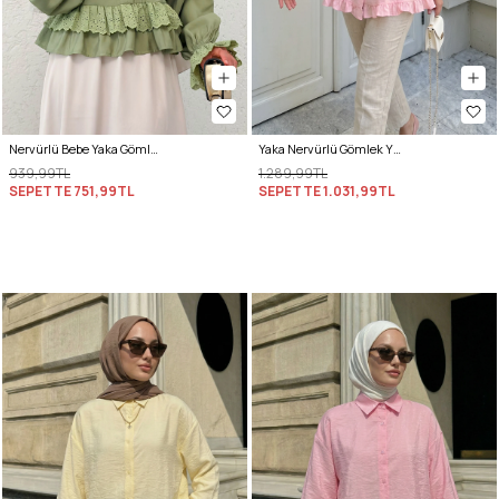
Nervürlü Bebe Yaka Gömlek 2279 - AÇIK HAKİ
Yaka Nervürlü Gömlek Y0109 - PEMBE
939,99TL
1.289,99TL
SEPETTE
751,99TL
SEPETTE
1.031,99TL