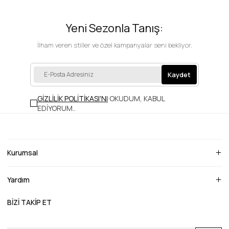
Yeni Sezonla Tanış:
İlham veren stiller ve özel kampanyalar seni bekliyor.
Kaydet
GİZLİLİK POLİTİKASI'NI
OKUDUM, KABUL
EDİYORUM.
.
Kurumsal
Yardım
BİZİ TAKİP ET