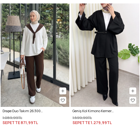
Drape Duo Takım 263006 - KOYU KAHVE
Geniş Kol Kimono Kemerli Pantolon Takım 0047 - SİYAH
1.089,99TL
1.599,99TL
SEPETTE
871,99TL
SEPETTE
1.279,99TL