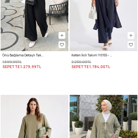
Önü Bağlama Detaylı Takım Y0143 - SİYAH
Keten İkili Takım Y0155 - LACİVERT
1.599,99TL
2.230,00TL
SEPETTE
1.279,99TL
SEPETTE
1.784,00TL