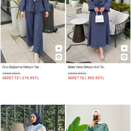
Önü Bağlama Detaylı Takım Y0143 - İNDİGO
Bebe Yaka Detaylı İkili Takım Y0141 - İNDİGO
1.599,99TL
1.699,99TL
SEPETTE
1.279,99TL
SEPETTE
1.359,99TL