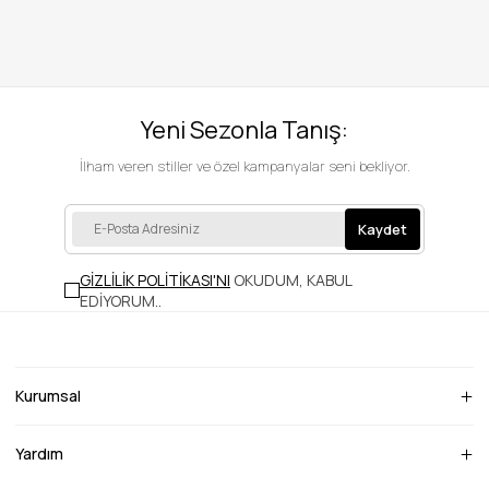
Yeni Sezonla Tanış:
İlham veren stiller ve özel kampanyalar seni bekliyor.
Kaydet
GİZLİLİK POLİTİKASI'NI
OKUDUM, KABUL
EDİYORUM.
.
Kurumsal
Yardım