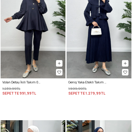
Volan Detay İkili Takım 0071 - LACİVERT
Geniş Yaka Etekli Takım Y0091 - LACİVERT
1.239,99TL
1.599,99TL
SEPETTE
991,99TL
SEPETTE
1.279,99TL