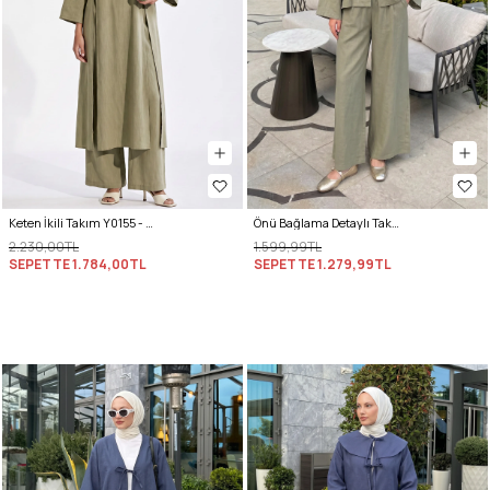
Keten İkili Takım Y0155 - AÇIK HAKİ
Önü Bağlama Detaylı Takım Y0143 - HAKİ
2.230,00TL
1.599,99TL
SEPETTE
1.784,00TL
SEPETTE
1.279,99TL