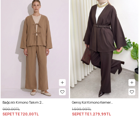
Bağcıklı Kimono Takım 26610 - BİSKÜVİ
Geniş Kol Kimono Kemerli Pantolon Takım 0047 - KAHVERENGİ
900,00TL
1.599,99TL
SEPETTE
720,00TL
SEPETTE
1.279,99TL