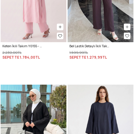
Keten İkili Takım Y0155 - AÇIK PEMBE
Bel Lastik Detaylı İkili Takım Y0132 - KOYU MOR
2.230,00TL
1.599,99TL
SEPETTE
1.784,00TL
SEPETTE
1.279,99TL