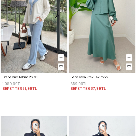
Drape Duo Takım 263006 - BEBE MAVİSİ
Bebe Yaka Etek Takım 2255 - MİNT YEŞİLİ
1.089,99TL
859,99TL
SEPETTE
871,99TL
SEPETTE
687,99TL