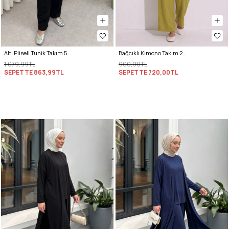
Altı Pliseli Tunik Takım 58122 - SİYAH
Bağcıklı Kimono Takım 26610 - YAĞ YEŞİLİ
1.079,99TL
900,00TL
SEPETTE
863,99TL
SEPETTE
720,00TL