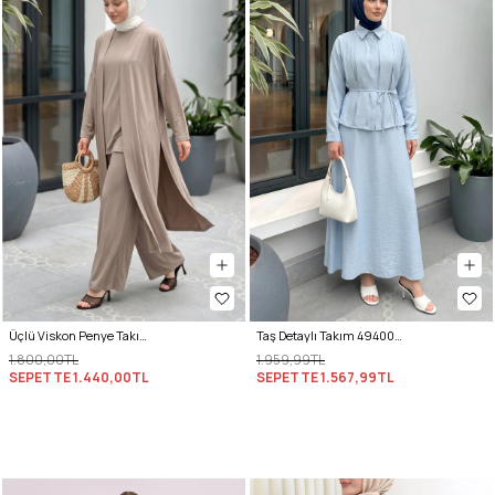
Üçlü Viskon Penye Takım 13205 - VİZON
Taş Detaylı Takım 494004 - BEBE MAVİSİ
1.800,00TL
1.959,99TL
SEPETTE
1.440,00TL
SEPETTE
1.567,99TL