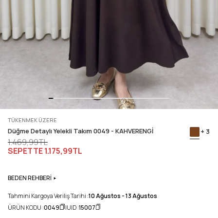
TÜKENMEK ÜZERE
Düğme Detaylı Yelekli Takım 0049 - KAHVERENGİ
+ 3
1.469,99TL
SEPETTE
1.175,99TL
BEDEN REHBERİ
Tahmini Kargoya Veriliş Tarihi :
10 Ağustos - 13 Ağustos
ÜRÜN KODU :
0049
UID :
15007