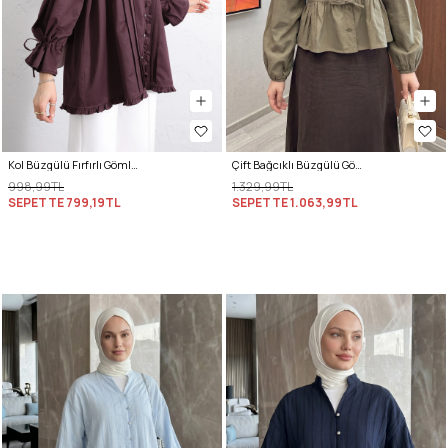
Kol Büzgülü Fırfırlı Gömlek Y0093 MÜRDÜM
Çift Bağcıklı Büzgülü Gömlek Y0099 - AÇIK HAKİ
998,99TL
1.329,99TL
SEPETTE
799,19TL
SEPETTE
1.063,99TL