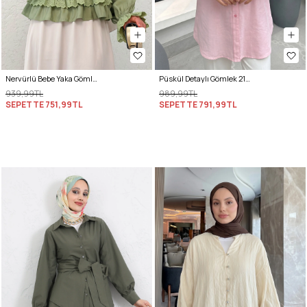
Nervürlü Bebe Yaka Gömlek 2279 - AÇIK HAKİ
Püskül Detaylı Gömlek 2109 - PEMBE
939,99TL
989,99TL
SEPETTE
751,99TL
SEPETTE
791,99TL