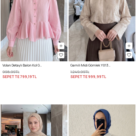
Volan Detaylı Balon Kol Gömlek Y0095 - PEMBE
Garnili Midi Gömlek Y0138 - TAŞ RENGİ
998,99TL
1.249,99TL
SEPETTE
799,19TL
SEPETTE
999,99TL