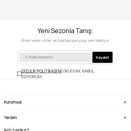
Yeni Sezonla Tanış:
İlham veren stiller ve özel kampanyalar seni bekliyor.
Kaydet
GİZLİLİK POLİTİKASI'NI
OKUDUM, KABUL
EDİYORUM.
.
Kurumsal
Yardım
BİZİ TAKİP ET