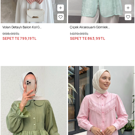
Volan Detaylı Balon Kol Gömlek Y0095 - BEBE MAVİSİ
Çiçek Aksesuarlı Gömlek 0064 - MİNT YEŞİLİ
998,99TL
1.079,99TL
SEPETTE
799,19TL
SEPETTE
863,99TL