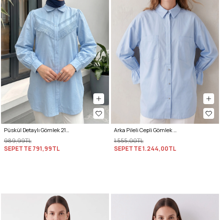
Püskül Detaylı Gömlek 2109 - BEBE MAVİSİ
Arka Pileli Cepli Gömlek Y0147 - BEBE MAVİSİ
989,99TL
1.555,00TL
SEPETTE
791,99TL
SEPETTE
1.244,00TL