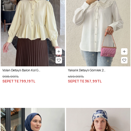
Volan Detaylı Balon Kol Gömlek Y0095 - SARI
Yakalık Detaylı Gömlek 2214 - BEYAZ
998,99TL
459,99TL
SEPETTE
799,19TL
SEPETTE
367,99TL