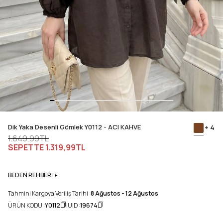
Dik Yaka Desenli Gömlek Y0112 - ACI KAHVE
+ 4
1.649,99TL
SEPETTE
1.319,99TL
BEDEN REHBERİ
Tahmini Kargoya Veriliş Tarihi :
8 Ağustos - 12 Ağustos
ÜRÜN KODU :
Y0112
UID :
19674