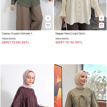
Çapraz Kuşaklı Gömlek Y0105 - HAKİ
Degaje Yaka Çizgili Gömlek Y0121 - TEREYAĞ SARISI
1.189,99TL
989,99TL
SEPETTE
951,99TL
SEPETTE
791,99TL