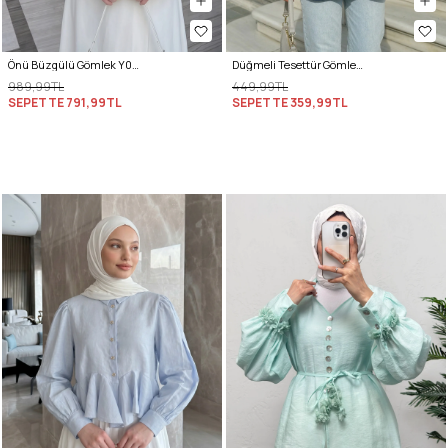
Önü Büzgülü Gömlek Y0125 - LACİVERT
Düğmeli Tesettür Gömlek 612137 - LACİVERT
989,99TL
449,99TL
SEPETTE
791,99TL
SEPETTE
359,99TL