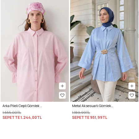
Arka Pileli Cepli Gömlek Y0147 - AÇIK PEMBE
Metal Aksesuarlı Gömlek Y0142 - BEBE MAVİSİ
1.555,00TL
1.189,99TL
SEPETTE
1.244,00TL
SEPETTE
951,99TL