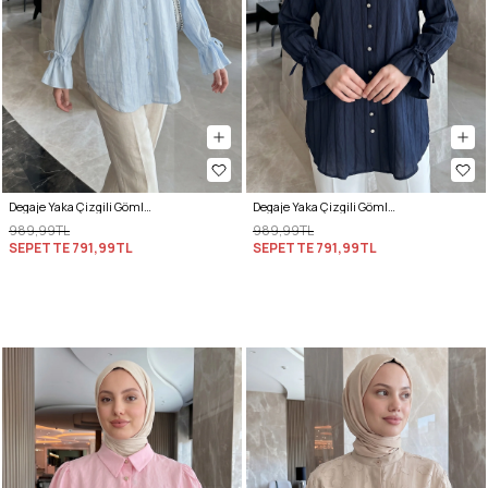
Degaje Yaka Çizgili Gömlek Y0121 - BEBE MAVİSİ
Degaje Yaka Çizgili Gömlek Y0121 - LACİVERT
989,99TL
989,99TL
SEPETTE
791,99TL
SEPETTE
791,99TL