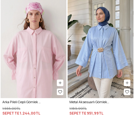
Arka Pileli Cepli Gömlek Y0147 - AÇIK PEMBE
Metal Aksesuarlı Gömlek Y0142 - BEBE MAVİSİ
1.555,00TL
1.189,99TL
SEPETTE
1.244,00TL
SEPETTE
951,99TL