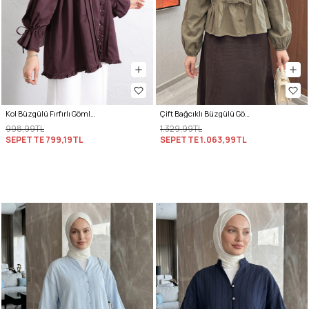
Kol Büzgülü Fırfırlı Gömlek Y0093 MÜRDÜM
Çift Bağcıklı Büzgülü Gömlek Y0099 - AÇIK HAKİ
998,99TL
1.329,99TL
SEPETTE
799,19TL
SEPETTE
1.063,99TL