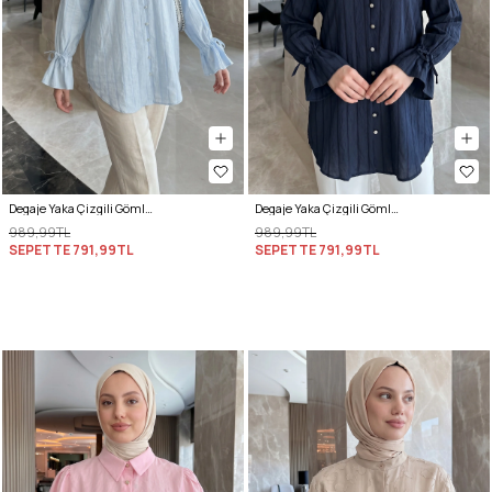
Degaje Yaka Çizgili Gömlek Y0121 - BEBE MAVİSİ
Degaje Yaka Çizgili Gömlek Y0121 - LACİVERT
989,99TL
989,99TL
SEPETTE
791,99TL
SEPETTE
791,99TL