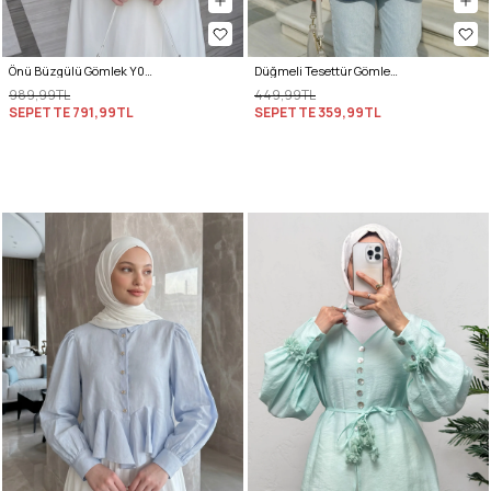
Önü Büzgülü Gömlek Y0125 - LACİVERT
Düğmeli Tesettür Gömlek 612137 - LACİVERT
989,99TL
449,99TL
SEPETTE
791,99TL
SEPETTE
359,99TL