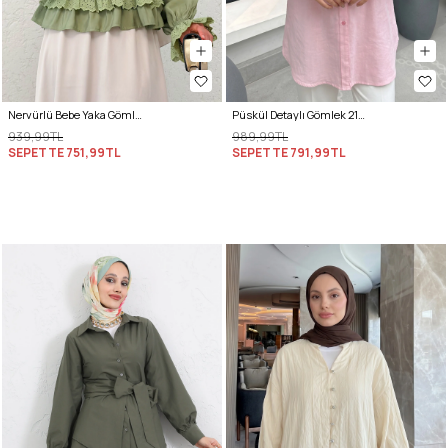
Nervürlü Bebe Yaka Gömlek 2279 - AÇIK HAKİ
Püskül Detaylı Gömlek 2109 - PEMBE
939,99TL
989,99TL
SEPETTE
751,99TL
SEPETTE
791,99TL