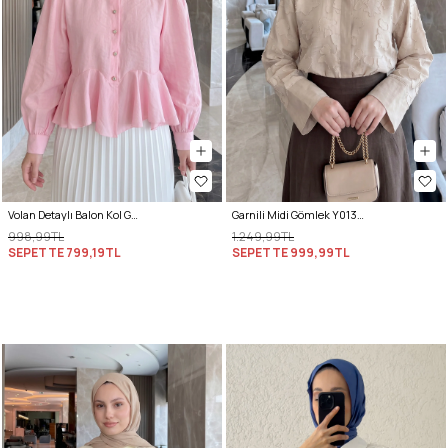
Volan Detaylı Balon Kol Gömlek Y0095 - PEMBE
Garnili Midi Gömlek Y0138 - TAŞ RENGİ
998,99TL
1.249,99TL
SEPETTE
799,19TL
SEPETTE
999,99TL