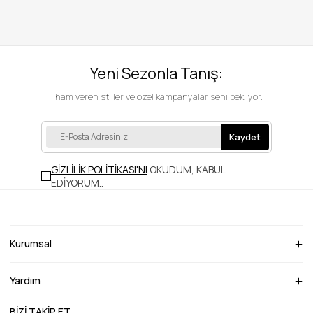
Yeni Sezonla Tanış:
İlham veren stiller ve özel kampanyalar seni bekliyor.
Kaydet
GİZLİLİK POLİTİKASI'NI
OKUDUM, KABUL
EDİYORUM.
.
Kurumsal
Yardım
BİZİ TAKİP ET