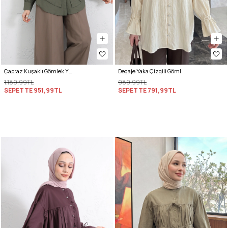
Çapraz Kuşaklı Gömlek Y0105 - HAKİ
Degaje Yaka Çizgili Gömlek Y0121 - TEREYAĞ SARISI
1.189,99TL
989,99TL
SEPETTE
951,99TL
SEPETTE
791,99TL