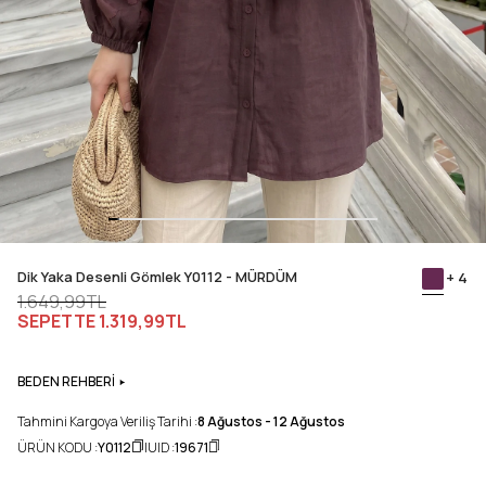
Dik Yaka Desenli Gömlek Y0112 - MÜRDÜM
+ 4
1.649,99TL
SEPETTE
1.319,99TL
BEDEN REHBERİ
Tahmini Kargoya Veriliş Tarihi :
8 Ağustos - 12 Ağustos
ÜRÜN KODU :
Y0112
UID :
19671