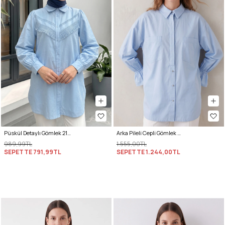
Püskül Detaylı Gömlek 2109 - BEBE MAVİSİ
Arka Pileli Cepli Gömlek Y0147 - BEBE MAVİSİ
989,99TL
1.555,00TL
SEPETTE
791,99TL
SEPETTE
1.244,00TL