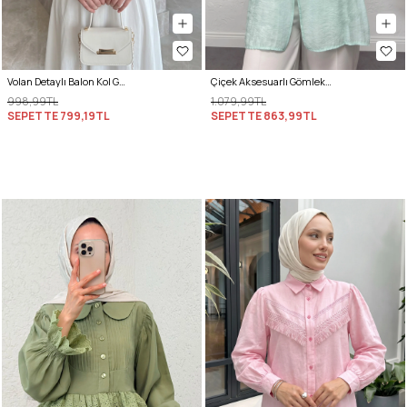
Volan Detaylı Balon Kol Gömlek Y0095 - BEBE MAVİSİ
Çiçek Aksesuarlı Gömlek 0064 - MİNT YEŞİLİ
998,99TL
1.079,99TL
SEPETTE
799,19TL
SEPETTE
863,99TL