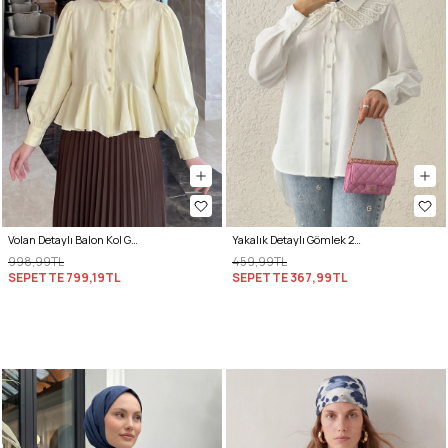
Volan Detaylı Balon Kol Gömlek Y0095 - SARI
Yakalık Detaylı Gömlek 2214 - BEYAZ
998,99TL
459,99TL
SEPETTE
799,19TL
SEPETTE
367,99TL