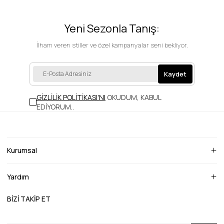
Yeni Sezonla Tanış:
İlham veren stiller ve özel kampanyalar seni bekliyor.
Kaydet
GİZLİLİK POLİTİKASI'NI
OKUDUM, KABUL
EDİYORUM.
.
Kurumsal
Yardım
BİZİ TAKİP ET