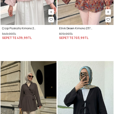
Çizgi Püsküllü Kimono 2353 - PUDRA
Etnik Desen Kimono 23751 - BORDO
549,99TL
879,99TL
SEPETTE
439,99TL
SEPETTE
703,99TL