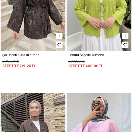
Şal Desen Kuşaklı Kimono 2375 - ACI KAHVE
Dokulu Bağcıklı Kimono 2361 - NEON YEŞİLİ
899,00TL
500,00TL
SEPETTE
719,20TL
SEPETTE
400,00TL