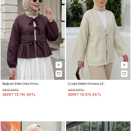
Bağcıklı Etek Üstü Kimono Y0126 - MÜRDÜM
Çizgili Keten Kimono 43481 - AÇIK YEŞİL
989,99TL
469,99TL
SEPETTE
791,99TL
SEPETTE
375,99TL