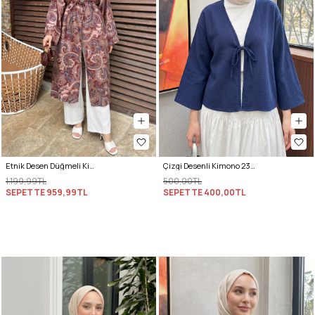
Etnik Desen Düğmeli Kimono Y0127 - BORDO
Çizgi Desenli Kimono 2359 - LACİVERT
1.199,99TL
500,00TL
SEPETTE
959,99TL
SEPETTE
400,00TL