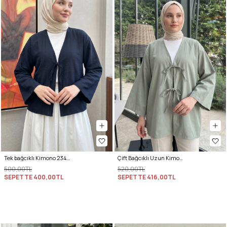
Tek bağcıklı Kimono 2346 - LACİVERT
Çift Bağcıklı Uzun Kimono 262353 - AÇIK MİNT
500,00TL
520,00TL
SEPETTE
400,00TL
SEPETTE
416,00TL