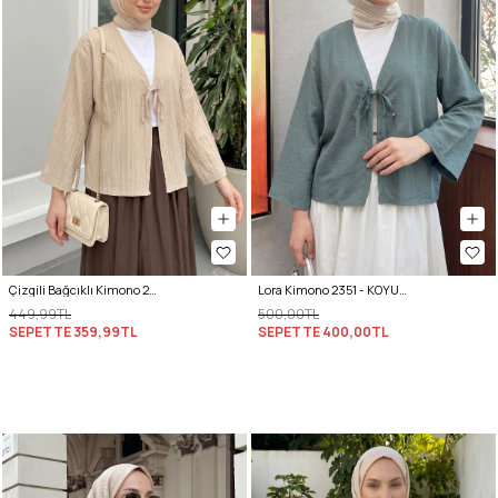
Çizgili Bağcıklı Kimono 2358 - TAŞ RENGİ
Lora Kimono 2351 - KOYU MİNT YEŞİLİ
449,99TL
500,00TL
SEPETTE
359,99TL
SEPETTE
400,00TL