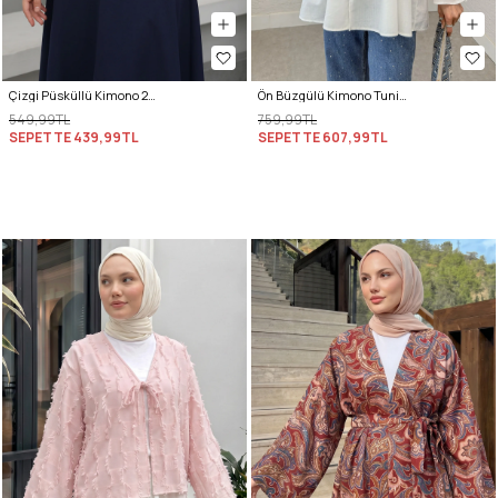
Çizgi Püsküllü Kimono 2353 - KIRIK BEYAZ
Ön Büzgülü Kimono Tunik 2307 - KREM
549,99TL
759,99TL
SEPETTE
439,99TL
SEPETTE
607,99TL