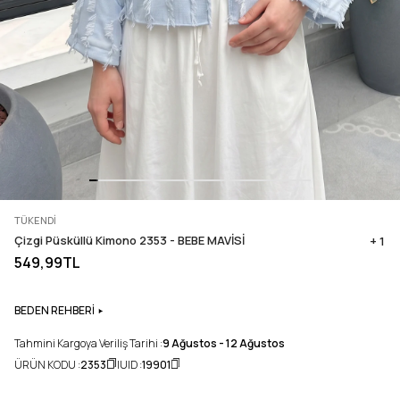
TÜKENDI
Çizgi Püsküllü Kimono 2353 - BEBE MAVİSİ
+ 1
549,99TL
BEDEN REHBERİ
Tahmini Kargoya Veriliş Tarihi :
9 Ağustos - 12 Ağustos
ÜRÜN KODU :
2353
UID :
19901