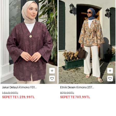
Jakar Detaylı Kimono Y0111 - MÜRDÜM
Etnik Desen Kimono 23751 - KREM
1.549,99TL
879,99TL
SEPETTE
1.239,99TL
SEPETTE
703,99TL