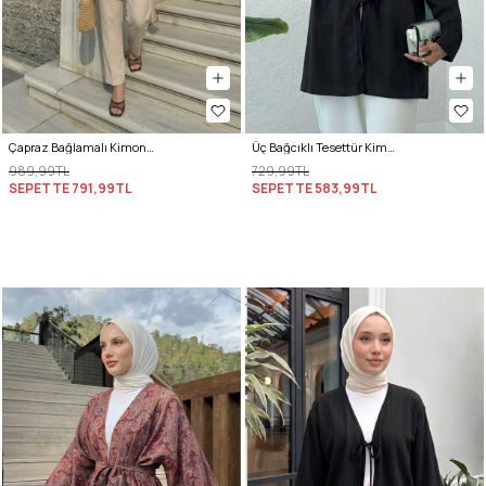
Çapraz Bağlamalı Kimono Y0128 - AÇIK KAHVE
Üç Bağcıklı Tesettür Kimono 2339 - SİYAH
989,99TL
729,99TL
SEPETTE
791,99TL
SEPETTE
583,99TL