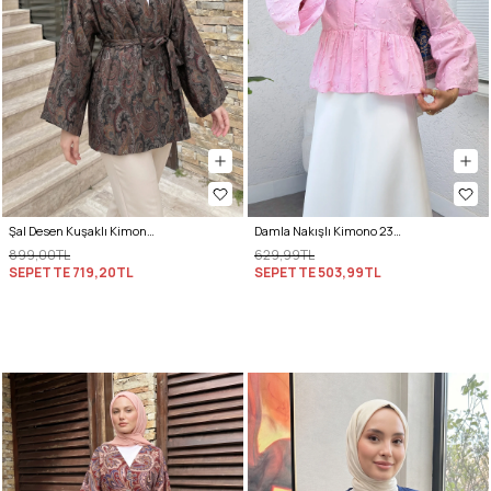
Şal Desen Kuşaklı Kimono 2375 - KOYU KAHVE
Damla Nakışlı Kimono 2368 - PEMBE
899,00TL
629,99TL
SEPETTE
719,20TL
SEPETTE
503,99TL