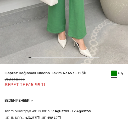
Çapraz Bağlamalı Kimono Takım 43457 - YEŞİL
+ 4
769,99TL
SEPETTE
615,99TL
BEDEN REHBERİ
Tahmini Kargoya Veriliş Tarihi :
7 Ağustos - 12 Ağustos
ÜRÜN KODU :
43457
UID :
19847