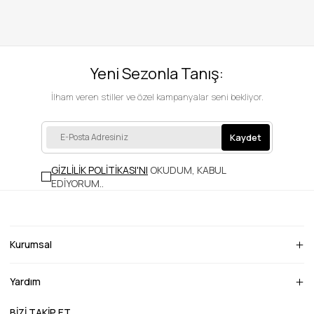
Yeni Sezonla Tanış:
İlham veren stiller ve özel kampanyalar seni bekliyor.
Kaydet
GİZLİLİK POLİTİKASI'NI
OKUDUM, KABUL
EDİYORUM.
.
Kurumsal
Yardım
BİZİ TAKİP ET