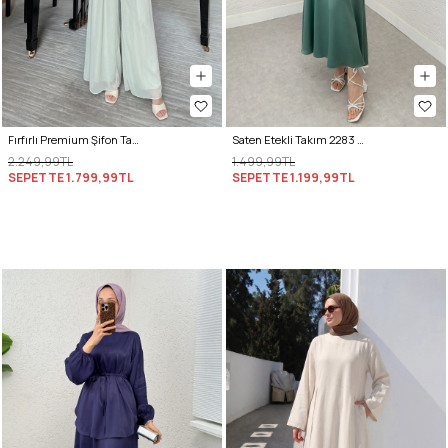
Fırfırlı Premium Şifon Takım 266031 - AÇIK YEŞİL
Saten Etekli Takım 2283 - MİNT YEŞİLİ
2.249,99TL
1.499,99TL
SEPETTE
1.799,99TL
SEPETTE
1.199,99TL