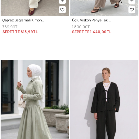
Çapraz Bağlamalı Kimono Takım 43457 - KREM
Üçlü Viskon Penye Takım 13205 - VİZON
769,99TL
1.800,00TL
SEPETTE
615,99TL
SEPETTE
1.440,00TL