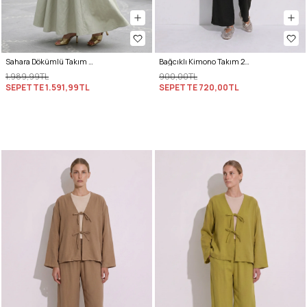
Sahara Dökümlü Takım 3008 - SU YEŞİLİ
Bağcıklı Kimono Takım 26610 - SİYAH
1.989,99TL
900,00TL
SEPETTE
1.591,99TL
SEPETTE
720,00TL