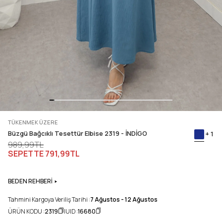
TÜKENMEK ÜZERE
Büzgü Bağcıklı Tesettür Elbise 2319 - İNDİGO
+ 1
989,99TL
SEPETTE
791,99TL
BEDEN REHBERİ
Tahmini Kargoya Veriliş Tarihi :
7 Ağustos - 12 Ağustos
ÜRÜN KODU :
2319
UID :
16680