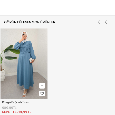
GÖRÜNTÜLENEN SON ÜRÜNLER
Büzgü Bağcıklı Tesettür Elbise 2319 - İNDİGO
989,99TL
SEPETTE
791,99TL