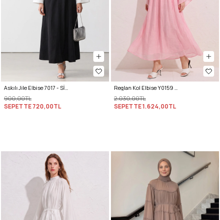
Askılı Jile Elbise 7017 - SİYAH
Reglan Kol Elbise Y0159 - PEMBE
900,00TL
2.030,00TL
SEPETTE
720,00TL
SEPETTE
1.624,00TL