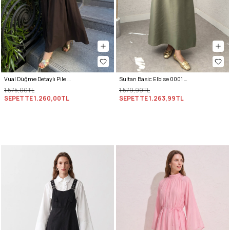
Vual Düğme Detaylı Pile Elbise 5007 - ACI KAHVE
Sultan Basic Elbise 0001 - HAKİ
1.575,00TL
1.579,99TL
SEPETTE
1.260,00TL
SEPETTE
1.263,99TL