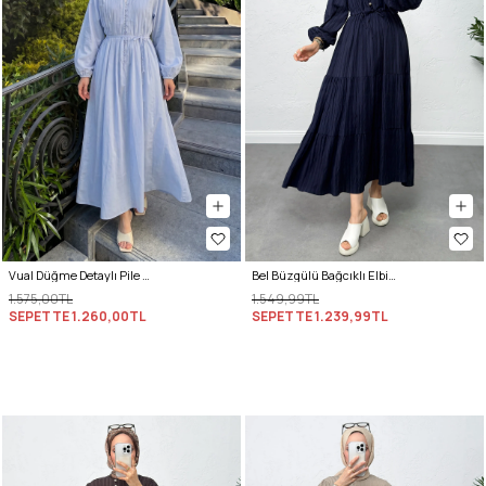
Vual Düğme Detaylı Pile Elbise 5007 - BEBE MAVİSİ
Bel Büzgülü Bağcıklı Elbise 0081 - LACİVERT
1.575,00TL
1.549,99TL
SEPETTE
1.260,00TL
SEPETTE
1.239,99TL