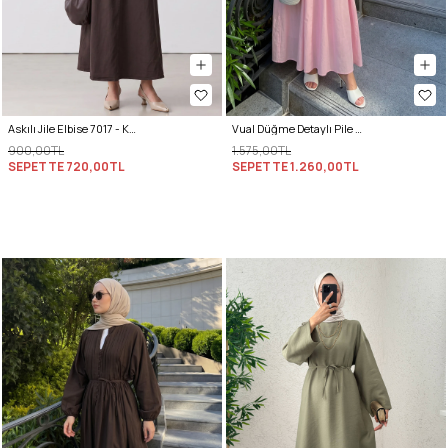
Askılı Jile Elbise 7017 - KAHVERENGİ
Vual Düğme Detaylı Pile Elbise 5007 - PEMBE
900,00TL
1.575,00TL
SEPETTE
720,00TL
SEPETTE
1.260,00TL