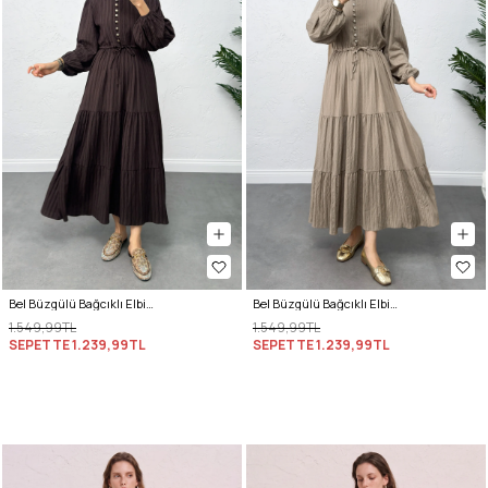
Bel Büzgülü Bağcıklı Elbise 0081 - KAHVERENGİ
Bel Büzgülü Bağcıklı Elbise 0081 - HAKİ
1.549,99TL
1.549,99TL
SEPETTE
1.239,99TL
SEPETTE
1.239,99TL