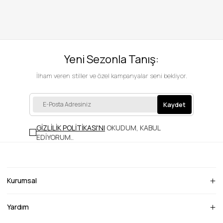
Yeni Sezonla Tanış:
İlham veren stiller ve özel kampanyalar seni bekliyor.
Kaydet
GİZLİLİK POLİTİKASI'NI
OKUDUM, KABUL
EDİYORUM.
.
Kurumsal
Yardım