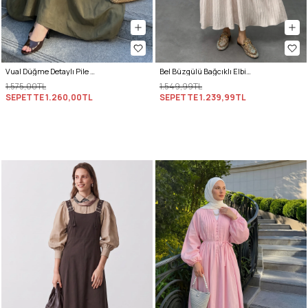
Vual Düğme Detaylı Pile Elbise 5007 - KOYU HAKİ
Bel Büzgülü Bağcıklı Elbise 0081 - EKRU
1.575,00TL
1.549,99TL
SEPETTE
1.260,00TL
SEPETTE
1.239,99TL