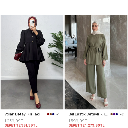
Volan Detay İkili Takım 0071 - SİYAH
Bel Lastik Detaylı İkili Takım Y0132 - HAKİ
+1
+2
1.239,99TL
1.599,99TL
SEPETTE
991,99TL
SEPETTE
1.279,99TL