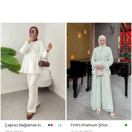
Çapraz Bağlamalı Kimono Takım 43457 - KREM
Fırfırlı Premium Şifon Takım 266031 - AÇIK YEŞİL
+2
769,99TL
2.249,99TL