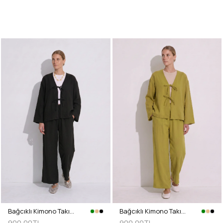
Bağcıklı Kimono Takım 26610 - SİYAH
Bağcıklı Kimono Takım 26610 - YAĞ YEŞİLİ
900,00TL
900,00TL