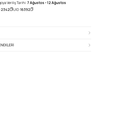
ya Veriliş Tarihi :
7 Ağustos - 12 Ağustos
:
2342
UID :
16392
NEKLERI