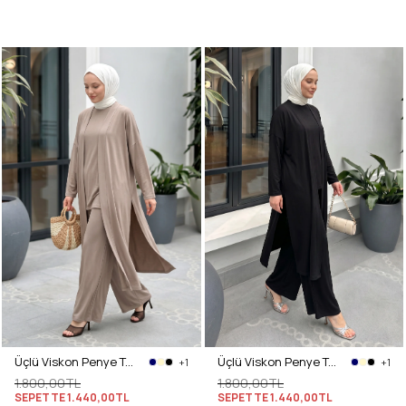
Üçlü Viskon Penye Takım 13205 - VİZON
Üçlü Viskon Penye Takım 13205 - SİYAH
+1
+1
1.800,00TL
1.800,00TL
SEPETTE
1.440,00TL
SEPETTE
1.440,00TL