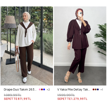
Drape Duo Takım 263006 - KOYU KAHVE
V Yaka Pile Detay Takım 0077 - BORDO
+2
+1
1.089,99TL
1.599,99TL
SEPETTE
871,99TL
SEPETTE
1.279,99TL