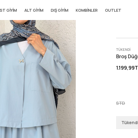
ST GIYIM
ALT GIYIM
DIŞ GIYIM
KOMBINLER
OUTLET
TÜKENDI
Broş Düğm
1.199,99
STD
Tükend