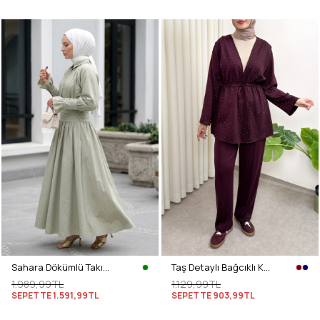
Sahara Dökümlü Takım 3008 - SU YEŞİLİ
Taş Detaylı Bağcıklı Kimono Takım 51712 - BORDO
1.989,99TL
1.129,99TL
SEPETTE
1.591,99TL
SEPETTE
903,99TL