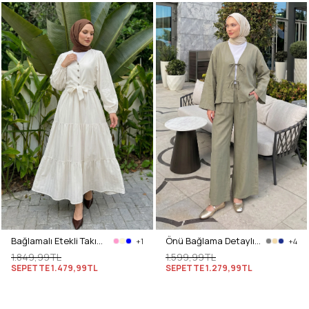
Bağlamalı Etekli Takım Y0149 - KREM
Önü Bağlama Detaylı Takım Y0143 - HAKİ
+1
+4
1.849,99TL
1.599,99TL
SEPETTE
1.479,99TL
SEPETTE
1.279,99TL