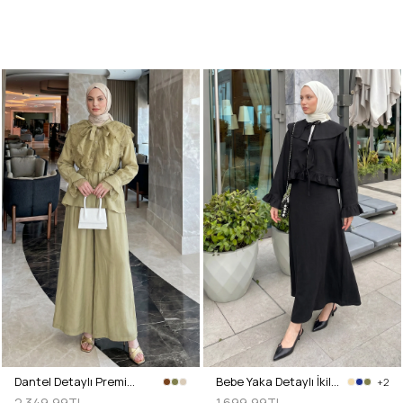
Dantel Detaylı Premium Takım 5325 - AÇIK HAKİ
Bebe Yaka Detaylı İkili Takım Y0141 - SİYAH
+2
2.349,99TL
1.699,99TL