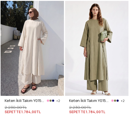
Keten İkili Takım Y0155 - EKRU
Keten İkili Takım Y0155 - AÇIK HAKİ
+2
+2
2.230,00TL
2.230,00TL
SEPETTE
1.784,00TL
SEPETTE
1.784,00TL