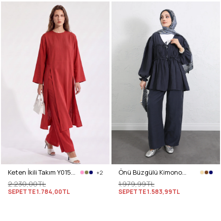
Keten İkili Takım Y0155 - KIRMIZI
Önü Büzgülü Kimono Takım Y0102 - LACİVERT
+2
2.230,00TL
1.979,99TL
SEPETTE
1.784,00TL
SEPETTE
1.583,99TL