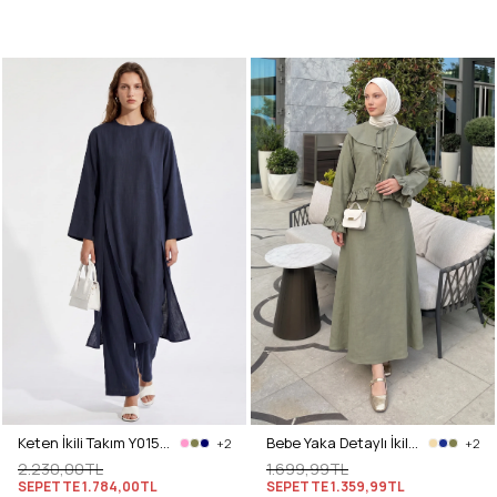
Keten İkili Takım Y0155 - LACİVERT
Bebe Yaka Detaylı İkili Takım Y0141 - HAKİ
+2
+2
2.230,00TL
1.699,99TL
SEPETTE
1.784,00TL
SEPETTE
1.359,99TL