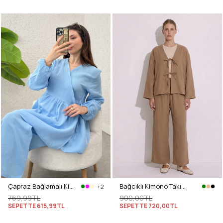
Çapraz Bağlamalı Kimono Takım 43457 - MAVİ
Bağcıklı Kimono Takım 26610 - BİSKÜVİ
+2
769,99TL
900,00TL
SEPETTE
615,99TL
SEPETTE
720,00TL