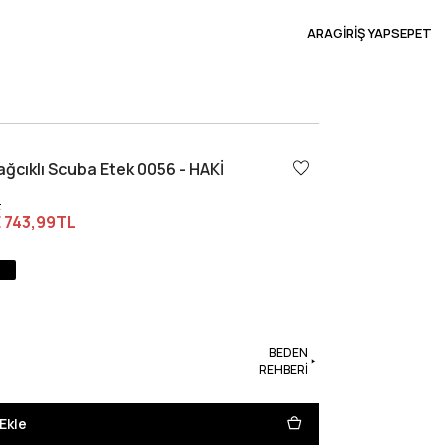
ARA
GİRİŞ YAP
SEPET
ğcıklı Scuba Etek 0056 - HAKİ
L
E
743,99TL
BEDEN
REHBERİ
Ekle