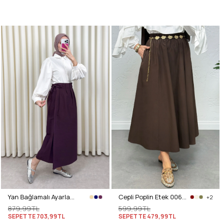
Yan Bağlamalı Ayarlanabilir Etek 0051 - MÜRDÜM
Cepli Poplin Etek 0060 - KAHVERENGİ
+2
879,99TL
599,99TL
SEPETTE
703,99TL
SEPETTE
479,99TL