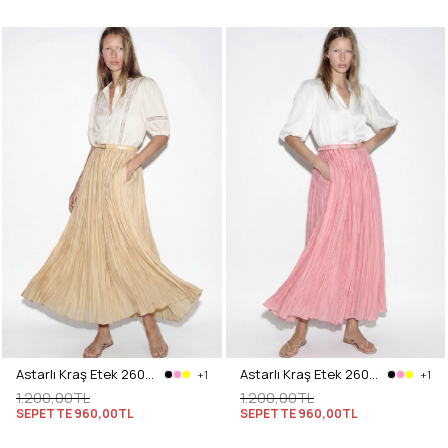
Astarlı Kraş Etek 260148 - TEREYAĞ SARISI
Astarlı Kraş Etek 260148 - PEMBE
+1
+1
1.200,00TL
1.200,00TL
SEPETTE
960,00TL
SEPETTE
960,00TL