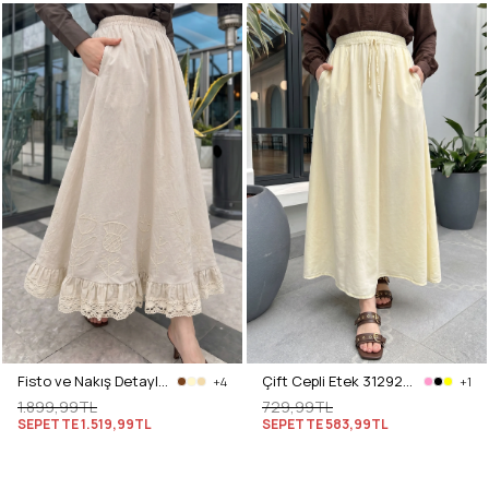
Fisto ve Nakış Detaylı Etek 2329 - BEJ
Çift Cepli Etek 31292 - TEREYAĞ SARISI
+4
+1
1.899,99TL
729,99TL
SEPETTE
1.519,99TL
SEPETTE
583,99TL