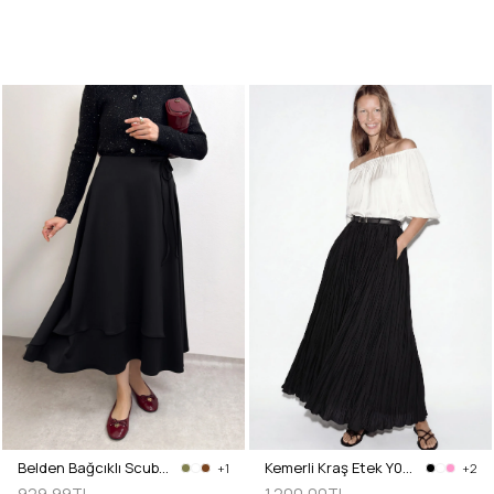
Belden Bağcıklı Scuba Etek 0056 - SİYAH
Kemerli Kraş Etek Y0148 - SİYAH
+1
+2
929,99TL
1.200,00TL