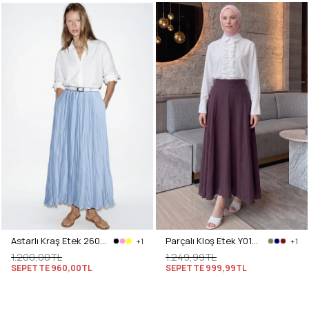
Astarlı Kraş Etek 260148 - BEBE MAVİSİ
Parçalı Kloş Etek Y0131 - VİŞNE ÇÜRÜĞÜ
+1
+1
1.200,00TL
1.249,99TL
SEPETTE
960,00TL
SEPETTE
999,99TL