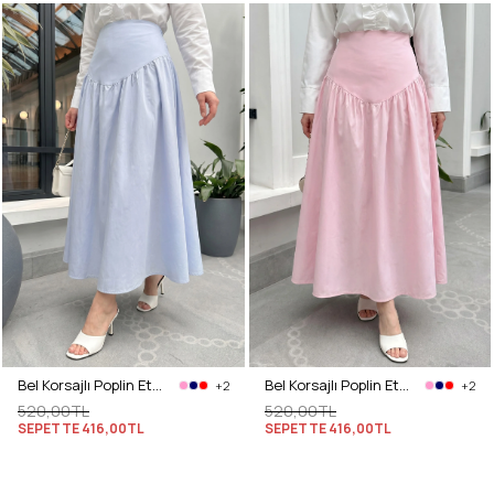
Bel Korsajlı Poplin Etek 26061 - BEBE MAVİSİ
Bel Korsajlı Poplin Etek 26061 - AÇIK PEMBE
+2
+2
520,00TL
520,00TL
SEPETTE
416,00TL
SEPETTE
416,00TL