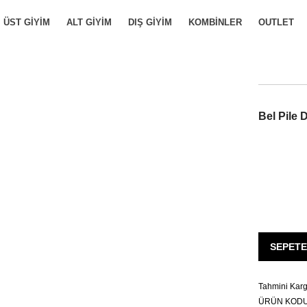
ST GIYIM
ALT GIYIM
DIŞ GIYIM
KOMBINLER
OUTLET
Bel Pile 
SEPETE
Tahmini Kargoy