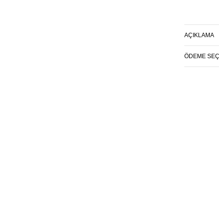
ÜRÜN KODU :
AÇIKLAMA
ÖDEME SEÇE