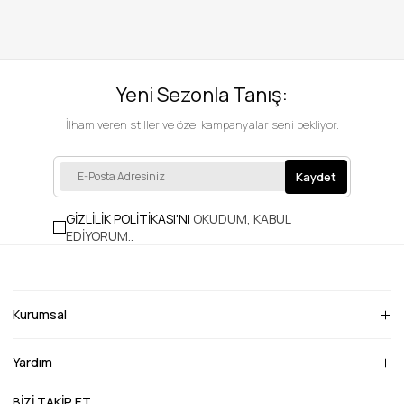
Yeni Sezonla Tanış:
İlham veren stiller ve özel kampanyalar seni bekliyor.
Kaydet
GİZLİLİK POLİTİKASI'NI
OKUDUM, KABUL
EDİYORUM.
.
Kurumsal
Yardım
BİZİ TAKİP ET