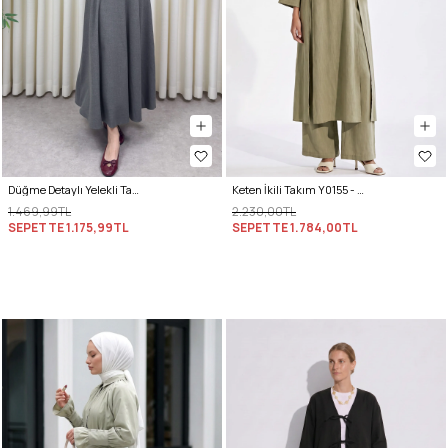
Düğme Detaylı Yelekli Takım 0049 - GRİ
Keten İkili Takım Y0155 - AÇIK HAKİ
1.469,99TL
2.230,00TL
SEPETTE
1.175,99TL
SEPETTE
1.784,00TL