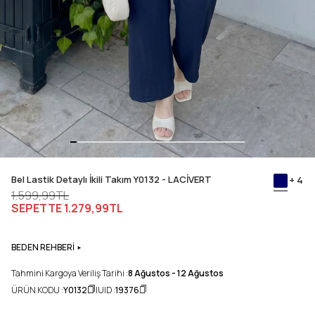
Bel Lastik Detaylı İkili Takım Y0132 - LACİVERT
+ 4
1.599,99TL
SEPETTE
1.279,99TL
BEDEN REHBERİ
Tahmini Kargoya Veriliş Tarihi :
8 Ağustos - 12 Ağustos
ÜRÜN KODU :
Y0132
UID :
19376