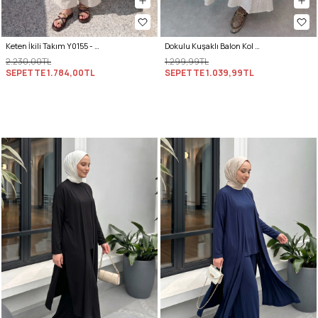
Keten İkili Takım Y0155 - EKRU
Dokulu Kuşaklı Balon Kol Etekli Takım 2365 - EKRU
2.230,00TL
1.299,99TL
SEPETTE
1.784,00TL
SEPETTE
1.039,99TL