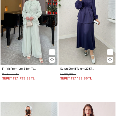
Fırfırlı Premium Şifon Takım 266031 - AÇIK YEŞİL
Saten Etekli Takım 2283 - LACİVERT
2.249,99TL
1.499,99TL
SEPETTE
1.799,99TL
SEPETTE
1.199,99TL