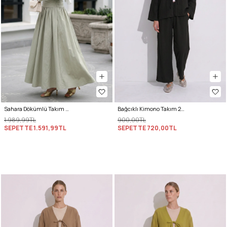
Sahara Dökümlü Takım 3008 - SU YEŞİLİ
Bağcıklı Kimono Takım 26610 - SİYAH
1.989,99TL
900,00TL
SEPETTE
1.591,99TL
SEPETTE
720,00TL