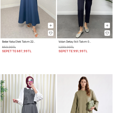
Bebe Yaka Etek Takım 2255 - İNDİGO
Volan Detay İkili Takım 0071 - LACİVERT
859,99TL
1.239,99TL
SEPETTE
687,99TL
SEPETTE
991,99TL