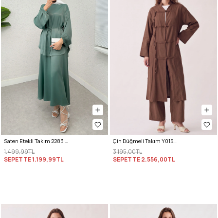
Saten Etekli Takım 2283 - MİNT YEŞİLİ
Çin Düğmeli Takım Y0157 - KİREMİT
1.499,99TL
3.195,00TL
SEPETTE
1.199,99TL
SEPETTE
2.556,00TL