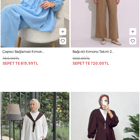
Çapraz Bağlamalı Kimono Takım 43457 - MAVİ
Bağcıklı Kimono Takım 26610 - BİSKÜVİ
769,99TL
900,00TL
SEPETTE
615,99TL
SEPETTE
720,00TL