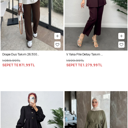
Drape Duo Takım 263006 - KOYU KAHVE
V Yaka Pile Detay Takım 0077 - BORDO
1.089,99TL
1.599,99TL
SEPETTE
871,99TL
SEPETTE
1.279,99TL