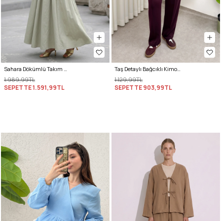
Sahara Dökümlü Takım 3008 - SU YEŞİLİ
Taş Detaylı Bağcıklı Kimono Takım 51712 - BORDO
1.989,99TL
1.129,99TL
SEPETTE
1.591,99TL
SEPETTE
903,99TL