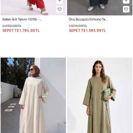
Keten İkili Takım Y0155 - KIRMIZI
Önü Büzgülü Kimono Takım Y0102 - LACİVERT
2.230,00TL
1.979,99TL
SEPETTE
1.784,00TL
SEPETTE
1.583,99TL