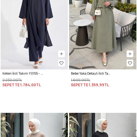
Keten İkili Takım Y0155 - LACİVERT
Bebe Yaka Detaylı İkili Takım Y0141 - HAKİ
2.230,00TL
1.699,99TL
SEPETTE
1.784,00TL
SEPETTE
1.359,99TL