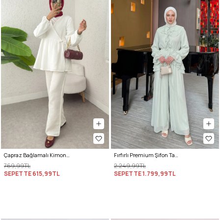
Çapraz Bağlamalı Kimono Takım 43457 - KREM
Fırfırlı Premium Şifon Takım 266031 - AÇIK YEŞİL
769,99TL
2.249,99TL
SEPETTE
615,99TL
SEPETTE
1.799,99TL