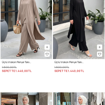
Üçlü Viskon Penye Takım 13205 - VİZON
Üçlü Viskon Penye Takım 13205 - SİYAH
1.800,00TL
1.800,00TL
SEPETTE
1.440,00TL
SEPETTE
1.440,00TL