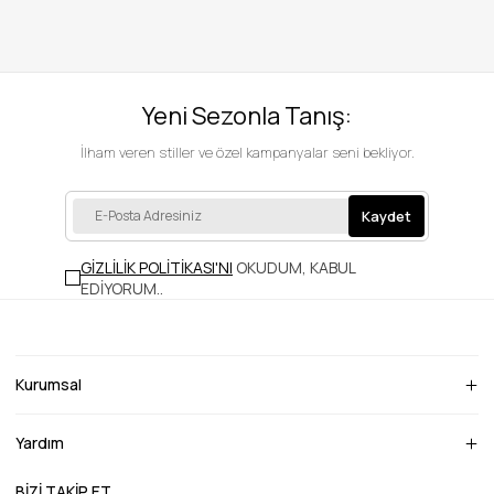
Yeni Sezonla Tanış:
İlham veren stiller ve özel kampanyalar seni bekliyor.
Kaydet
GİZLİLİK POLİTİKASI'NI
OKUDUM, KABUL
EDİYORUM.
.
Kurumsal
Yardım
BİZİ TAKİP ET