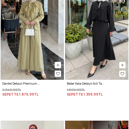
Dantel Detaylı Premium Takım 5325 - AÇIK HAKİ
Bebe Yaka Detaylı İkili Takım Y0141 - SİYAH
2.349,99TL
1.699,99TL
SEPETTE
1.879,99TL
SEPETTE
1.359,99TL