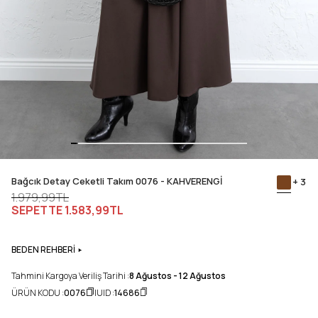
Bağcık Detay Ceketli Takım 0076 - KAHVERENGİ
+ 3
1.979,99TL
SEPETTE
1.583,99TL
BEDEN REHBERİ
Tahmini Kargoya Veriliş Tarihi :
8 Ağustos - 12 Ağustos
ÜRÜN KODU :
0076
UID :
14686