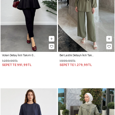
Volan Detay İkili Takım 0071 - SİYAH
Bel Lastik Detaylı İkili Takım Y0132 - HAKİ
1.239,99TL
1.599,99TL
SEPETTE
991,99TL
SEPETTE
1.279,99TL