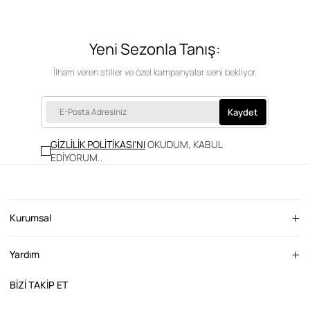
Yeni Sezonla Tanış:
İlham veren stiller ve özel kampanyalar seni bekliyor.
Kaydet
GİZLİLİK POLİTİKASI'NI
OKUDUM, KABUL
EDİYORUM.
.
Kurumsal
Yardım
BİZİ TAKİP ET