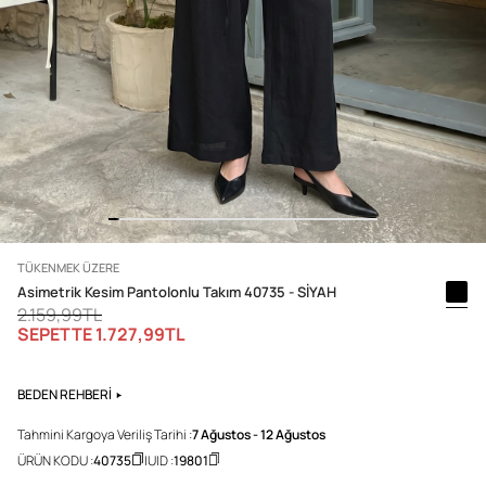
TÜKENMEK ÜZERE
Asimetrik Kesim Pantolonlu Takım 40735 - SİYAH
2.159,99TL
SEPETTE
1.727,99TL
BEDEN REHBERİ
Tahmini Kargoya Veriliş Tarihi :
7 Ağustos - 12 Ağustos
ÜRÜN KODU :
40735
UID :
19801