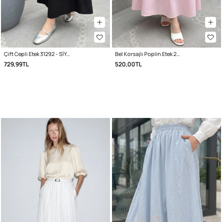
Çift Cepli Etek 31292 - SİYAH
Bel Korsajlı Poplin Etek 26061 - AÇIK PEMBE
729,99TL
520,00TL