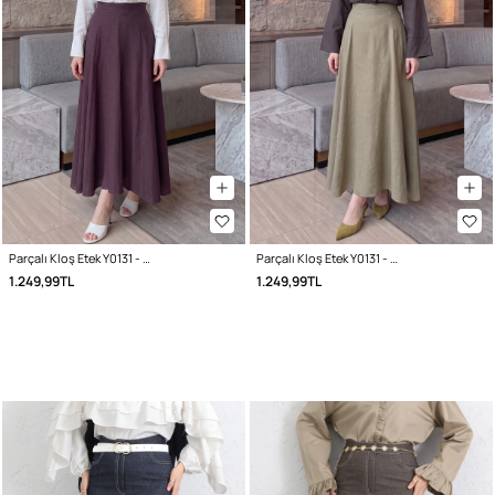
Parçalı Kloş Etek Y0131 - VİŞNE ÇÜRÜĞÜ
Parçalı Kloş Etek Y0131 - AÇIK HAKİ
1.249,99TL
1.249,99TL