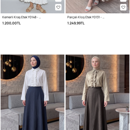
Kemerli Kraş Etek Y0148 - BEYAZ
Parçalı Kloş Etek Y0131 - TAŞ RENGİ
1.200,00TL
1.249,99TL