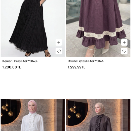
Kemerli Kraş Etek Y0148 - SİYAH
Brode Detaylı Etek Y0144 - MÜRDÜM
1.200,00TL
1.299,99TL