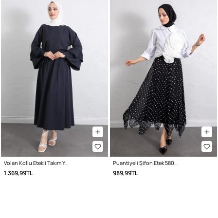
Volan Kollu Etekli Takım Y0075 - LACİVERT
Puantiyeli Şifon Etek 580056 - SİYAH
1.369,99TL
989,99TL