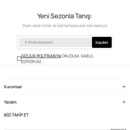
Yeni Sezonla Tanış:
İlham veren stiller ve özel kampanyalar seni bekliyor.
Kaydet
GİZLİLİK POLİTİKASI'NI
OKUDUM, KABUL
EDİYORUM.
.
Kurumsal
Yardım
BİZİ TAKİP ET