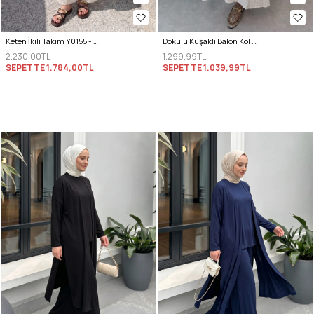
Keten İkili Takım Y0155 - EKRU
Dokulu Kuşaklı Balon Kol Etekli Takım 2365 - EKRU
2.230,00TL
1.299,99TL
SEPETTE
1.784,00TL
SEPETTE
1.039,99TL