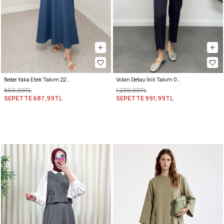
Bebe Yaka Etek Takım 2255 - İNDİGO
Volan Detay İkili Takım 0071 - LACİVERT
859,99TL
1.239,99TL
SEPETTE
687,99TL
SEPETTE
991,99TL