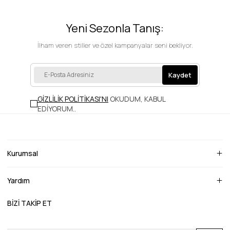
Yeni Sezonla Tanış:
İlham veren stiller ve özel kampanyalar seni bekliyor.
Kaydet
GİZLİLİK POLİTİKASI'NI
OKUDUM, KABUL
EDİYORUM.
.
Kurumsal
Yardım
BİZİ TAKİP ET