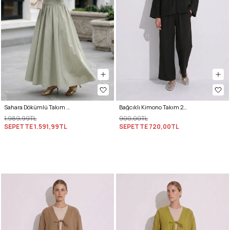
Sahara Dökümlü Takım 3008 - SU YEŞİLİ
Bağcıklı Kimono Takım 26610 - SİYAH
1.989,99TL
900,00TL
SEPETTE
1.591,99TL
SEPETTE
720,00TL