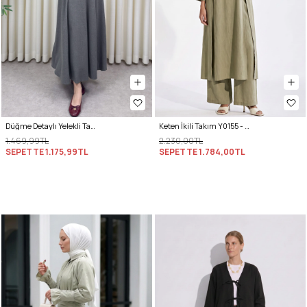
Düğme Detaylı Yelekli Takım 0049 - GRİ
Keten İkili Takım Y0155 - AÇIK HAKİ
1.469,99TL
2.230,00TL
SEPETTE
1.175,99TL
SEPETTE
1.784,00TL