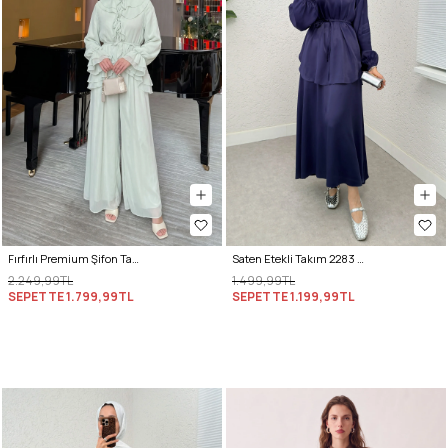
Fırfırlı Premium Şifon Takım 266031 - AÇIK YEŞİL
Saten Etekli Takım 2283 - LACİVERT
2.249,99TL
1.499,99TL
SEPETTE
1.799,99TL
SEPETTE
1.199,99TL