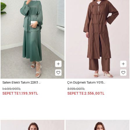
Saten Etekli Takım 2283 - MİNT YEŞİLİ
Çin Düğmeli Takım Y0157 - KİREMİT
1.499,99TL
3.195,00TL
SEPETTE
1.199,99TL
SEPETTE
2.556,00TL