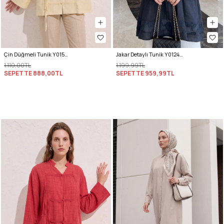
Çin Düğmeli Tunik Y0158 - SARI
Jakar Detaylı Tunik Y0124 - LACİVERT
1.110,00TL
1.199,99TL
SEPETTE
888,00TL
SEPETTE
959,99TL