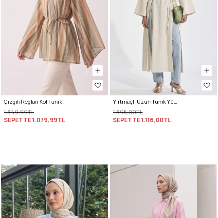
Çizgili Reglan Kol Tunik 260203 - HAKİ
Yırtmaçlı Uzun Tunik Y0162 - EKRU
1.349,99TL
1.395,00TL
SEPETTE
1.079,99TL
SEPETTE
1.116,00TL