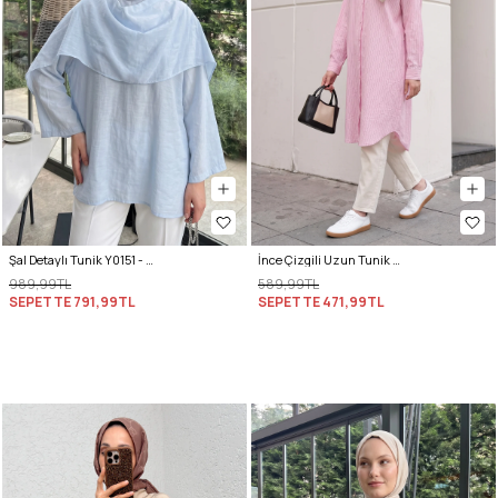
Şal Detaylı Tunik Y0151 - BEBE MAVİSİ
İnce Çizgili Uzun Tunik 3131 - AÇIK PEMBE
989,99TL
589,99TL
SEPETTE
791,99TL
SEPETTE
471,99TL