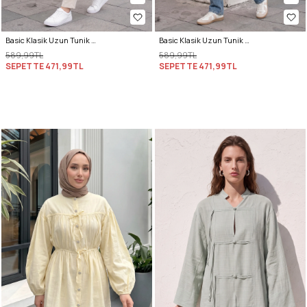
Basic Klasik Uzun Tunik 4061 - LACİVERT
Basic Klasik Uzun Tunik 4061 - BEJ
589,99TL
589,99TL
SEPETTE
471,99TL
SEPETTE
471,99TL