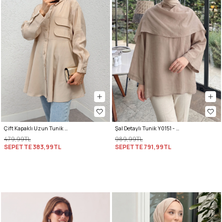
Çift Kapaklı Uzun Tunik 2277 - BEJ
Şal Detaylı Tunik Y0151 - VİZON
479,99TL
989,99TL
SEPETTE
383,99TL
SEPETTE
791,99TL