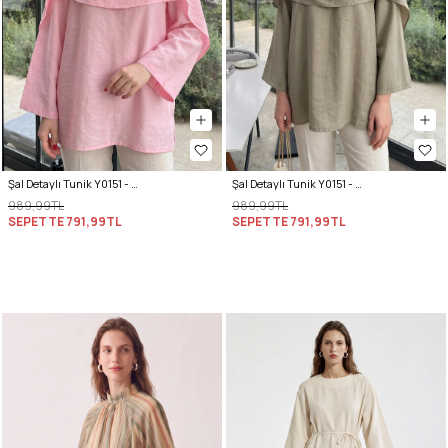
Şal Detaylı Tunik Y0151 - AÇIK PEMBE
Şal Detaylı Tunik Y0151 - AÇIK HAKİ
989,99TL
989,99TL
SEPETTE
791,99TL
SEPETTE
791,99TL