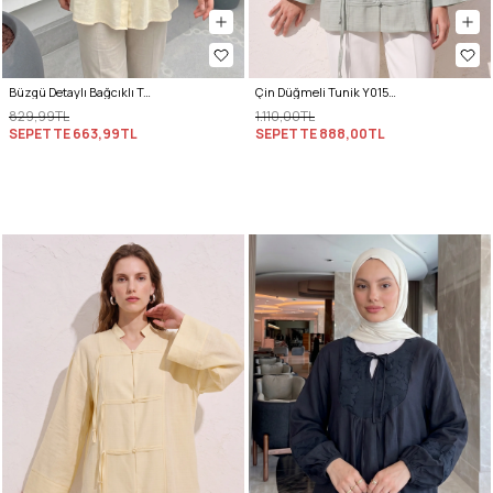
Büzgü Detaylı Bağcıklı Tunik 2366 - SARI
Çin Düğmeli Tunik Y0158 - ÇAĞLA YEŞİLİ
829,99TL
1.110,00TL
SEPETTE
663,99TL
SEPETTE
888,00TL