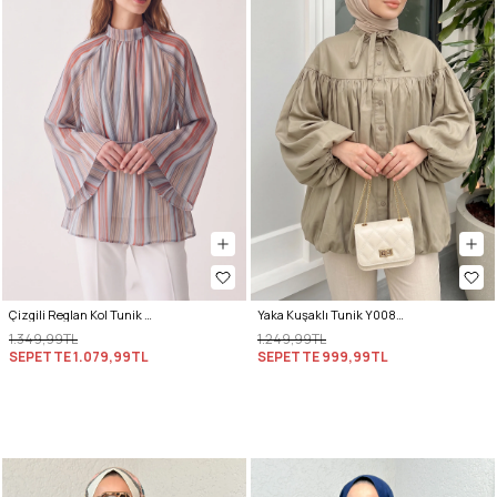
Çizgili Reglan Kol Tunik 260203 - MAVİ
Yaka Kuşaklı Tunik Y0088 - HAKİ
1.349,99TL
1.249,99TL
SEPETTE
1.079,99TL
SEPETTE
999,99TL