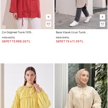
Çin Düğmeli Tunik Y0158 - KIRMIZI
Basic Klasik Uzun Tunik 4061 - TAŞ RENGİ
1.110,00TL
589,99TL
SEPETTE
888,00TL
SEPETTE
471,99TL