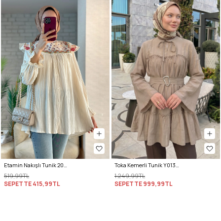
Etamin Nakışlı Tunik 2099 - KREM
Toka Kemerli Tunik Y0135 - BEJ
519,99TL
1.249,99TL
SEPETTE
415,99TL
SEPETTE
999,99TL