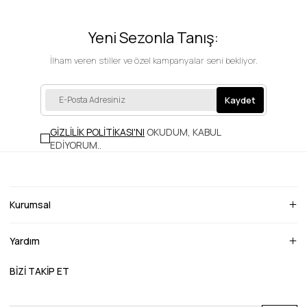
Yeni Sezonla Tanış:
İlham veren stiller ve özel kampanyalar seni bekliyor.
Kaydet
GİZLİLİK POLİTİKASI'NI
OKUDUM, KABUL
EDİYORUM.
.
Kurumsal
Yardım
BİZİ TAKİP ET