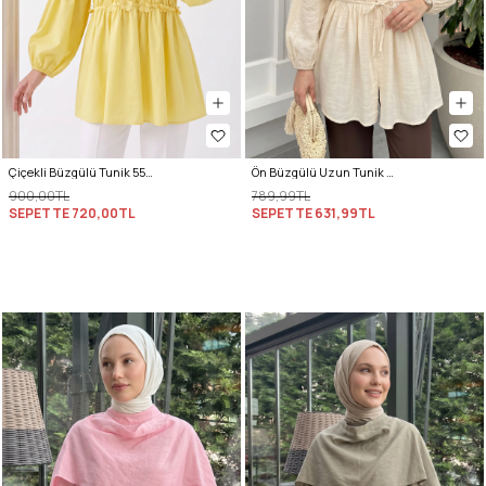
Çiçekli Büzgülü Tunik 5501 - SARI
Ön Büzgülü Uzun Tunik 262338 - BEJ
900,00TL
789,99TL
SEPETTE
720,00TL
SEPETTE
631,99TL